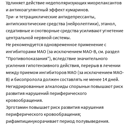
Удлиняет действие недеполяризующих миорелаксантов
и антикоагулянтный эффект кумаринов.
Три- и тетрациклические антидепрессанты,
антипсихотические средства (нейролептики), этанол,
седативные и снотворные средства усиливают угнетение
центральной нервной системы.
Не рекомендуется одновременное применение с
ингибиторами МАО (за исключением МАО-В, см. раздел
"Противопоказания"), вследствие значительного
усиления гипотензивного действия, перерыв в лечении
между приемом ингибиторов МАО (за исключением МАО-
В) и бисопролола должен составлять не менее 14 дней.
Негидрированные алкалоиды спорыньи повышают риск
развития нарушений периферического
кровообращения.
Эрготамин повышает риск развития нарушения
периферического кровообращения;
рифампицинукорачивает период полувыведения.