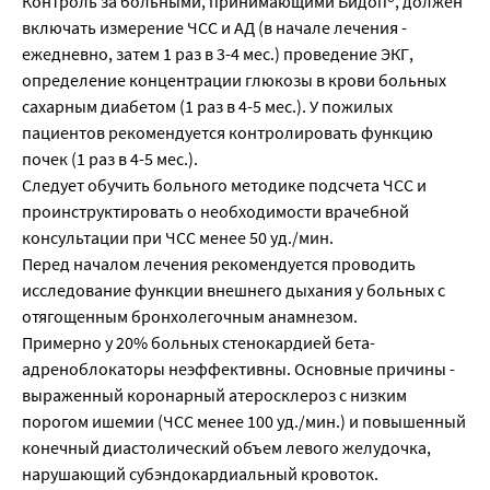
Контроль за больными, принимающими Бидоп®, должен
включать измерение ЧСС и АД (в начале лечения -
ежедневно, затем 1 раз в 3-4 мес.) проведение ЭКГ,
определение концентрации глюкозы в крови больных
сахарным диабетом (1 раз в 4-5 мес.). У пожилых
пациентов рекомендуется контролировать функцию
почек (1 раз в 4-5 мес.).
Следует обучить больного методике подсчета ЧСС и
проинструктировать о необходимости врачебной
консультации при ЧСС менее 50 уд./мин.
Перед началом лечения рекомендуется проводить
исследование функции внешнего дыхания у больных с
отягощенным бронхолегочным анамнезом.
Примерно у 20% больных стенокардией бета-
адреноблокаторы неэффективны. Основные причины -
выраженный коронарный атеросклероз с низким
порогом ишемии (ЧСС менее 100 уд./мин.) и повышенный
конечный диастолический объем левого желудочка,
нарушающий субэндокардиальный кровоток.