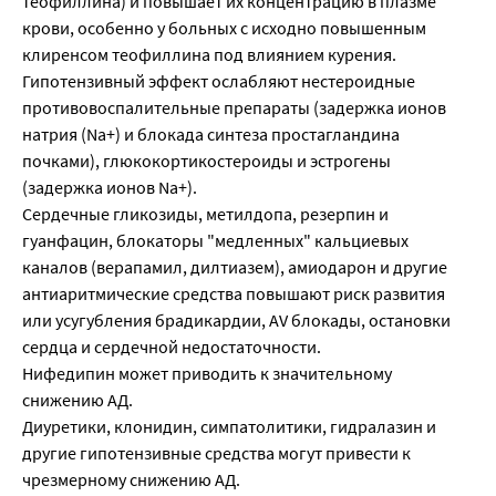
теофиллина) и повышает их концентрацию в плазме
крови, особенно у больных с исходно повышенным
клиренсом теофиллина под влиянием курения.
Гипотензивный эффект ослабляют нестероидные
противовоспалительные препараты (задержка ионов
натрия (Na+) и блокада синтеза простагландина
почками), глюкокортикостероиды и эстрогены
(задержка ионов Na+).
Сердечные гликозиды, метилдопа, резерпин и
гуанфацин, блокаторы "медленных" кальциевых
каналов (верапамил, дилтиазем), амиодарон и другие
антиаритмические средства повышают риск развития
или усугубления брадикардии, AV блокады, остановки
сердца и сердечной недостаточности.
Нифедипин может приводить к значительному
снижению АД.
Диуретики, клонидин, симпатолитики, гидралазин и
другие гипотензивные средства могут привести к
чрезмерному снижению АД.