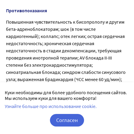
Противопоказания
Повышенная чувствительность к бисопрололу и другим
бета-адреноблокаторам; шок (в том числе
кардиогенный); коллапс; отек легких; острая сердечная
недостаточность; хроническая сердечная
недостаточность в стадии декомпенсации, требующая
проведения инотропной терапии; AV блокада II-III
степени без электрокардиостимулятора;
синоатриальная блокада; синдром слабости синусового
узла; выраженная брадикардия (ЧСС менее 60 уд/мин);
кардиомегалия (без признаков сердечной
Куки необходимы для более удобного посещения сайтов.
недостаточности); выраженная артериальная
Мы используем куки для вашего комфорта!
гипотензия (систолическое АД менее 100 мм рт.ст.,
Узнайте больше про использование cookie.
особенно при инфаркте миокарда); тяжелые формы
бронхиальной астмы и хроническая обструктивная
Согласен
болезнь легких (ХОБЛ) в анамнезе; одновременный
прием ингибиторов моноаминоксидазы (МАО) (за
Корзина
Вход / Регистрация