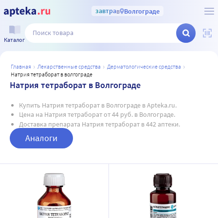
завтра
в
Волгограде
Каталог
главная
лекарственные средства
дерматологические средства
натрия тетраборат в волгограде
Натрия тетраборат в Волгограде
Купить Натрия тетраборат в Волгограде в Apteka.ru.
Цена на Натрия тетраборат от 44 руб. в Волгограде.
Доставка препарата Натрия тетраборат в 442 аптеки.
Аналоги