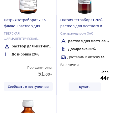
Натрия тетраборат 20%
Натрия тетраборат 20%
флакон раствор для
раствор для местного и
местного и наружного
наружного применения 30
ТВЕРСКАЯ
Самарамедпром ОАО
применения 30 гр
гр флакон
ФАРМАЦЕВТИЧЕСКАЯ
раствор для местного и наружного применения
ФАБРИКА ОАО
раствор для местного и наружного применения
Дозировка 20%
Дозировка 20%
Доставим в аптеку
завтра
В наличии
Последняя цена:
Цена:
51
.00
₽
44
₽
Сообщить о поступлении
Купить