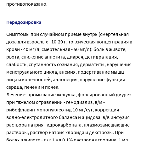
противопоказано.
Передозировка
Симптомы при случайном приеме внутрь (смертельная
доза для взрослых - 10-20 г, токсическая концентрация в
крови - 40 мг/л, смертельная - 50 мг/л): боль в животе,
рвота, снижение аппетита, диарея, дегидратация,
слабость, спутанность сознания, дерматиты, нарушения
менструального цикла, анемия, подергивание мышц
лица и конечностей, аллопеция, нарушение функции
сердца, печени и почек.
Лечение: промывание желудка, форсированный диурез,
при тяжелом отравлении - гемодиализ, в/м -
рибофлавин-мононуклеотид 10 мг/сут, коррекция
водно-электролитного баланса и ацидоза: в/в инфузия
раствора натрия гидрокарбоната, плазмозамещающие
растворы, раствор натрия хлорида и декстрозы. При
болях в животе - п/к 1 мл 0,1% раствора атропина, 1 мл