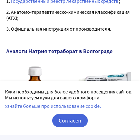
1.
Государственный реестр лекарственных средств
;
2. Анатомо-терапевтическо-химическая классификация
(ATX);
3. Официальная инструкция от производителя.
Аналоги Натрия тетраборат в Волгограде
Куки необходимы для более удобного посещения сайтов.
Мы используем куки для вашего комфорта!
Узнайте больше про использование cookie.
Натрия тетрабората
Теймурова паста для
Согласен
раствор в глицерине 20%
наружного применения 50
Корзина
Вход / Регистрация
раствор для местного и
гр
Тульская фармацевтическая
Зеленая Дубрава ЗАО