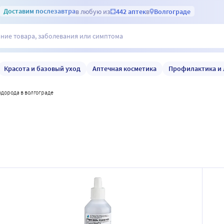
Доставим
послезавтра
в любую из
442 аптек
в
Волгограде
Красота и базовый уход
Аптечная косметика
Профилактика и 
одорода в волгограде