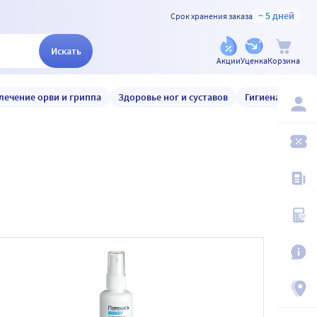
~ 5 дней
Срок хранения заказа
Искать
Акции
Уценка
Корзина
лечение орви и гриппа
Здоровье ног и суставов
Гигиена и уход