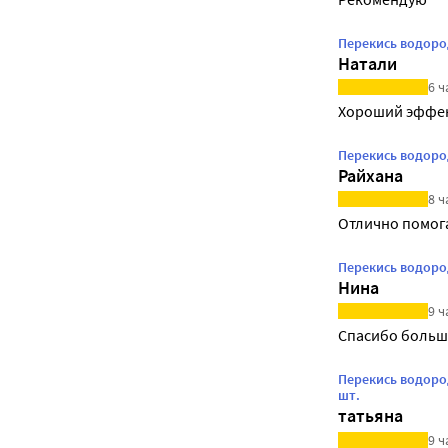
Перекись водоро
Натали
6 ч
Хороший эффе
Перекись водоро
Райхана
8 ч
Отлично помог
Перекись водоро
Нина
9 ч
Спасибо боль
Перекись водоро
шт.
татьяна
9 ч