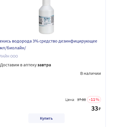
екись водорода 3% средство дезинфицирующее
 мл/биолайн/
ЛАЙН ООО
Доставим в аптеку
завтра
В наличии
11
Цена:
37.08
33
₽
Купить