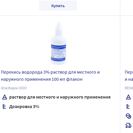
Купить
Перекись водорода 3% раствор для местного и
Пер
наружного применения 100 мл флакон
и н
шт.
ЮжФарм ООО
REN
раствор для местного и наружного применения
Дозировка 3%