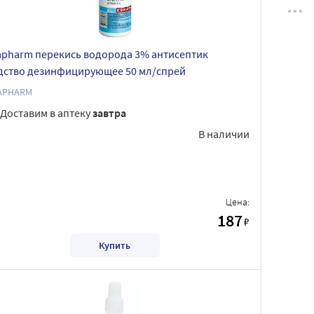
apharm перекись водорода 3% антисептик
дство дезинфицирующее 50 мл/спрей
APHARM
Доставим в аптеку
завтра
В наличии
Цена:
187
₽
Купить