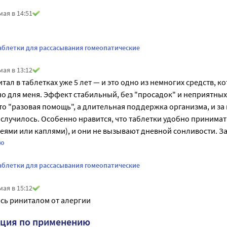
мая в 14:51
таблетки для рассасывания гомеопатические
мая в 13:12
ал в таблетках уже 5 лет — и это одно из немногих средств, ко
о для меня. Эффект стабильный, без "просадок" и неприятных
сто "разовая помощь", а длительная поддержка организма, и за 
случилось. Особенно нравится, что таблетки удобно принимать
еями или каплями), и они не вызывают дневной сонливости. За 5
начала. Да, иногда слышу споры о БАДах, но мой опыт — 100% 
ью
робовать, если ищете что-то для системного применения. Гла
таблетки для рассасывания гомеопатические
 подобрал специалист (и я так делала изначально). Спасибо пр
мая в 15:12
сь риниталом от алергии
кция по применению