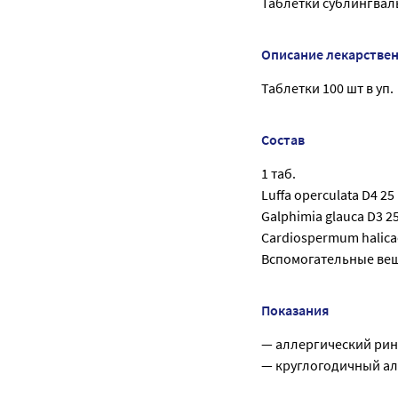
Таблетки сублингваль
Описание лекарстве
Таблетки 100 шт в уп.
Состав
1 таб.
Luffa operculata D4 25
Galphimia glauca D3 2
Cardiospermum halica
Вспомогательные вещ
Показания
— аллергический рин
— круглогодичный ал