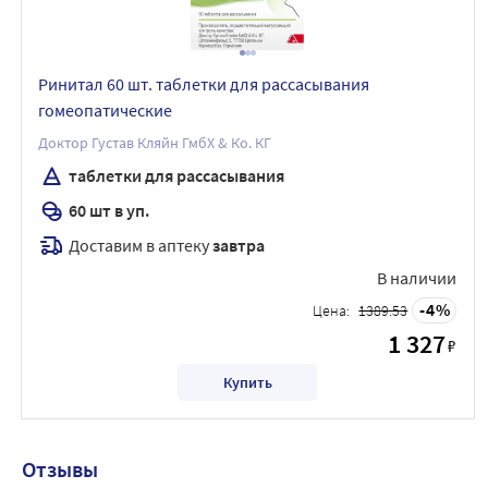
Ринитал 60 шт. таблетки для рассасывания
гомеопатические
Доктор Густав Кляйн ГмбХ & Ко. КГ
таблетки для рассасывания
60 шт в уп.
Доставим в аптеку
завтра
В наличии
4
Цена:
1389.53
1 327
₽
Купить
Отзывы