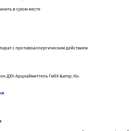
анить в сухом месте
парат с противоаллергическим действием
он ДХУ-Арцнаймиттель ГмбХ &amp; Ко.
ия
а