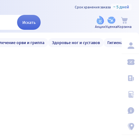
~ 5 дней
Срок хранения заказа
Искать
Акции
Уценка
Корзина
лечение орви и гриппа
Здоровье ног и суставов
Гигиена и уход