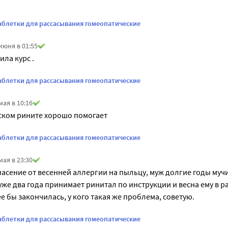
таблетки для рассасывания гомеопатические
июня в 01:55
ила курс .
таблетки для рассасывания гомеопатические
мая в 10:16
ском рините хорошо помогает
таблетки для рассасывания гомеопатические
мая в 23:30
спасение от весенней аллергии на пыльцу, муж долгие годы мучи
же два года принимает ринитал по инструкции и весна ему в рад
е бы закончилась, у кого такая же проблема, советую.
таблетки для рассасывания гомеопатические