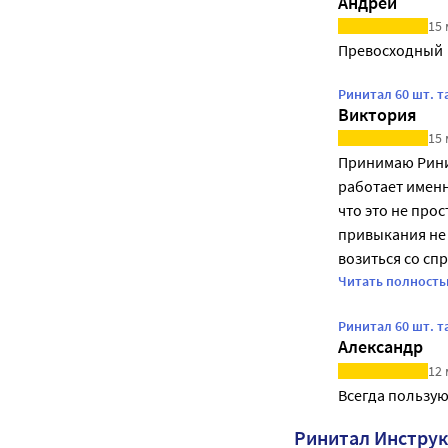
Андрей
15 
Превосходный
Ринитал 60 шт. 
Виктория
15 
Принимаю Ринит
работает именн
что это не про
привыкания не 
возиться со спр
пожалела, что 
Читать полност
Рекомендую поп
Ринитал 60 шт. 
схему, которую
Александр
качество».
12 
Всегда пользую
Ринитал Инстру