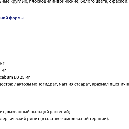
ные круглые, плоскоцилиндрические, белого цвета, с фаской.
нной формы
 мг
5 мг
cabum D3 25 мг
ества: лактозы моногидрат, магния стеарат, крахмал пшеничн
ит, вызванный пыльцой растений;
лергический ринит (в составе комплексной терапии).