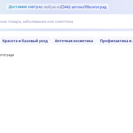
Доставим
завтра
в любую из
442 аптек
в
Волгоград
Красота и базовый уход
Аптечная косметика
Профилактика и 
олгограде