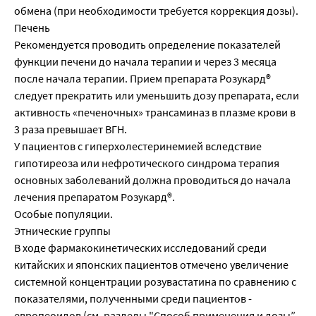
обмена (при необходимости требуется коррекция дозы).
Печень
Рекомендуется проводить определение показателей
функции печени до начала терапии и через 3 месяца
после начала терапии. Прием препарата Розукард®
следует прекратить или уменьшить дозу препарата, если
активность «печеночных» трансаминаз в плазме крови в
3 раза превышает ВГН.
У пациентов с гиперхолестеринемией вследствие
гипотиреоза или нефротического синдрома терапия
основных заболеваний должна проводиться до начала
лечения препаратом Розукард®.
Особые популяции.
Этнические группы
В ходе фармакокинетических исследований среди
китайских и японских пациентов отмечено увеличение
системной концентрации розувастатина по сравнению с
показателями, полученными среди пациентов -
европеоидов (см. разделы "Способ применения и дозы”