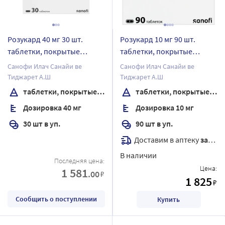
Розукард 40 мг 30 шт.
Розукард 10 мг 90 шт.
таблетки, покрытые
таблетки, покрытые
пленочной оболочкой
пленочной оболочкой
Санофи Илач Санайи ве
Санофи Илач Санайи ве
Тиджарет А.Ш
Тиджарет А.Ш
таблетки, покрытые пленочной оболочкой
таблетки, покрытые пленочной оболочкой
Дозировка 40 мг
Дозировка 10 мг
30 шт в уп.
90 шт в уп.
Доставим в аптеку
завтра
В наличии
Последняя цена:
Цена:
1 581
.00
₽
1 825
₽
Сообщить о поступлении
Купить