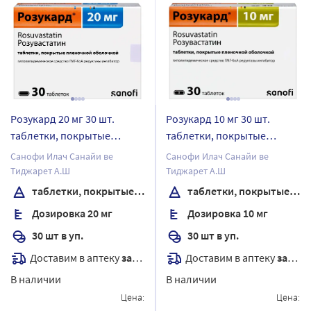
Розукард 20 мг 30 шт.
Розукард 10 мг 30 шт.
таблетки, покрытые
таблетки, покрытые
пленочной оболочкой
пленочной оболочкой
Санофи Илач Санайи ве
Санофи Илач Санайи ве
Тиджарет А.Ш
Тиджарет А.Ш
таблетки, покрытые пленочной оболочкой
таблетки, покрытые пленочной оболочкой
Дозировка 20 мг
Дозировка 10 мг
30 шт в уп.
30 шт в уп.
Доставим в аптеку
завтра
Доставим в аптеку
завтра
В наличии
В наличии
Цена:
Цена: