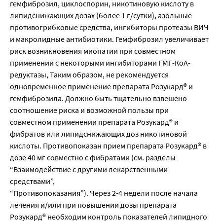
гемфиброзил, циклоспорин, никотиновую кислоту в
липидснижающих дозах (более 1 г/сутки), азольные
противогрибковые средства, ингибиторы протеазы ВИЧ
и макролидные антибиотики. Гемфиброзил увеличивает
риск возникновения миопатии при совместном
применении с некоторыми ингибиторами ГМГ-КоА-
редуктазы, Таким образом, не рекомендуется
одновременное применение препарата Розукард® и
гемфиброзила. Должно быть тщательно взвешено
соотношение риска и возможной пользы при
совместном применении препарата Розукард® и
фибратов или липидснижающих доз никотиновой
кислоты. Противопоказан прием препарата Розукард® в
дозе 40 мг совместно с фибратами (см. разделы
“Взаимодействие с другими лекарственными
средствами”,
“Противопоказания”). Через 2-4 недели после начала
лечения и/или при повышении дозы препарата
Розукард® необходим контроль показателей липидного