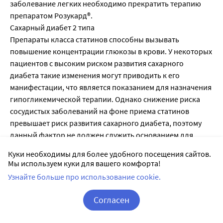
заболевание легких необходимо прекратить терапию
препаратом Poзукард®.
Сахарный диабет 2 типа
Препараты класса статинов способны вызывать
повышение концентрации глюкозы в крови. У некоторых
пациентов с высоким риском развития сахарного
диабета такие изменения могут приводить к его
манифестации, что является показанием для назначения
гипогликемической терапии. Однако снижение риска
сосудистых заболеваний на фоне приема статинов
превышает риск развития сахарного диабета, поэтому
данный фактор не должен служить основанием для
отмены лечения статинами. За пациентами группы риска
Куки необходимы для более удобного посещения сайтов.
(концентрация глюкозы в крови натощак 5,6-6,9 ммоль/
Мы используем куки для вашего комфорта!
л, индекс массы тела (ИМТ) > 30 кг/м2,
Узнайте больше про использование cookie.
гипертриглицеридемия, артериальная гипертензия в
анамнезе) следует установить врачебное наблюдение и
Согласен
регулярно проводить контроль биохимических
Корзина
Вход / Регистрация
параметров.