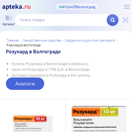
завтра
в
Волгоград
Каталог
главная
лекарственные средства
сердечно-сосудистые препараты
розукард в волгограде
Розукард в Волгограде
Купить Розукард в Волгограде в Apteka.ru.
Цена на Розукард от 798 руб. в Волгограде.
Доставка препарата Розукард в 441 аптеку.
Аналоги