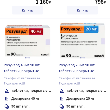
1 160
798
₽
₽
Купить
Купить
Розукард 40 мг 90 шт.
Розукард 20 мг 90 шт.
таблетки, покрытые
таблетки, покрытые
пленочной оболочкой
пленочной оболочкой
Санофи Илач Санайи ве
Санофи Илач Санайи ве
Тиджарет А.Ш
Тиджарет А.Ш
таблетки, покрытые пленочной оболочкой
таблетки, покрытые пленочной оболочкой
Дозировка 40 мг
Дозировка 20 мг
90 шт в уп.
90 шт в уп.