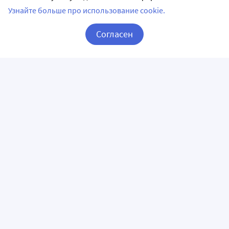
Узнайте больше про использование cookie.
Согласен
Корзина
Вход / Регистрация
Фото
Доставка Сенны лист в Волгограде