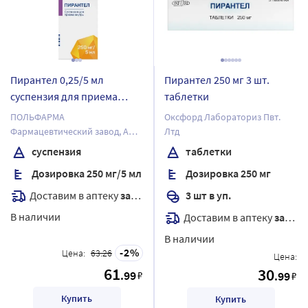
Пирантел 0,25/5 мл
Пирантел 250 мг 3 шт.
суспензия для приема
таблетки
внутрь 15 мл
ПОЛЬФАРМА
Оксфорд Лабораториз Пвт.
Фармацевтический завод, АО
Лтд
Отдел Медана в Серадзе
суспензия
таблетки
Дозировка 250 мг/5 мл
Дозировка 250 мг
Доставим в аптеку
завтра
3 шт в уп.
В наличии
Доставим в аптеку
завтра
В наличии
2
Цена:
63.26
Цена:
61
30
.99
₽
.99
₽
Купить
Купить