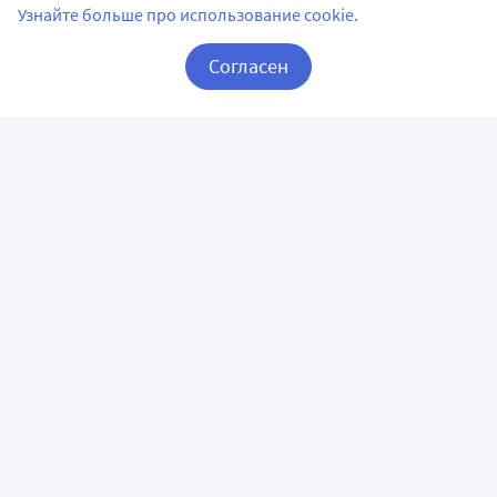
Лицензии
Узнайте больше про использование cookie.
Согласен
Корзина
Вход / Регистрация
Фото
Доставка Пирантел в Ярославле