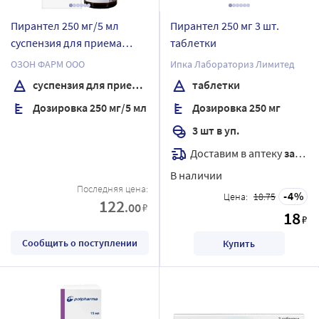
Пирантел 250 мг/5 мл
Пирантел 250 мг 3 шт.
суспензия для приема
таблетки
внутрь 15 мл
ОЗОН ФАРМ ООО
Ипка Лабораториз Лимитед
суспензия для приема внутрь
таблетки
Дозировка 250 мг/5 мл
Дозировка 250 мг
3 шт в уп.
Доставим в аптеку
завтра
В наличии
Последняя цена:
4
Цена:
18.75
122
.00
₽
18
₽
Сообщить о поступлении
Купить