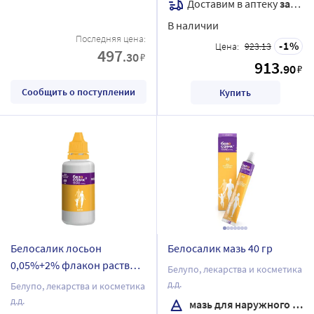
Доставим в аптеку
завтра
В наличии
Последняя цена:
1
Цена:
923.13
497
.30
₽
913
.90
₽
Сообщить о поступлении
Купить
Белосалик лосьон
Белосалик мазь 40 гр
0,05%+2% флакон раствор
Белупо, лекарства и косметика
для наружного
д.д.
Белупо, лекарства и косметика
применения 50 мл
д.д.
мазь для наружного применения