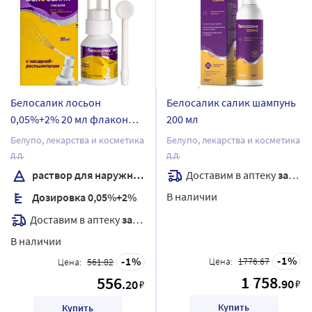
Белосалик лосьон
Белосалик салик шампунь
0,05%+2% 20 мл флакон
200 мл
раствор для наружного
Белупо, лекарства и косметика
Белупо, лекарства и косметика
применения в комплекте с
д.д.
д.д.
насадкой-распылителем
Доставим в аптеку
завтра
раствор для наружного применения
В наличии
Дозировка 0,05%+2%
Доставим в аптеку
завтра
В наличии
1
1
Цена:
1776.67
Цена:
561.82
1 758
556
.90
.20
₽
₽
Купить
Купить