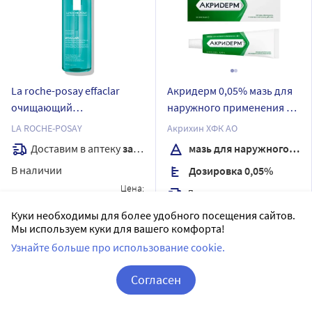
La roche-posay effaclar
Акридерм 0,05% мазь для
очищающий
наружного применения 30
микроотшелушивающий
гр
LA ROCHE-POSAY
Акрихин ХФК АО
гель для кожи с
Доставим в аптеку
завтра
мазь для наружного применения
выраженными
В наличии
Дозировка 0,05%
несовершенствами 400 мл
Цена:
Доставим в аптеку
завтра
2 259
.50
₽
В наличии
Куки необходимы для более удобного посещения сайтов.
Мы используем куки для вашего комфорта!
Купить
2
Цена:
185.61
Узнайте больше про использование cookie.
181
.90
₽
Согласен
Купить
Корзина
Вход / Регистрация