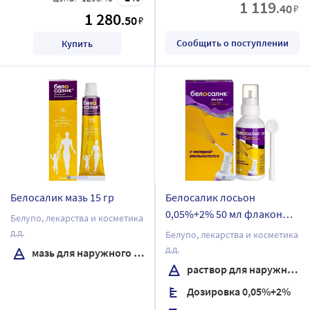
1 119
.40
₽
1 280
.50
₽
Сообщить о поступлении
Купить
Белосалик мазь 15 гр
Белосалик лосьон
0,05%+2% 50 мл флакон
Белупо, лекарства и косметика
раствор для наружного
д.д.
Белупо, лекарства и косметика
применения в комплекте с
д.д.
мазь для наружного применения
насадкой-распылителем
раствор для наружного применения
Дозировка 0,05%+2%