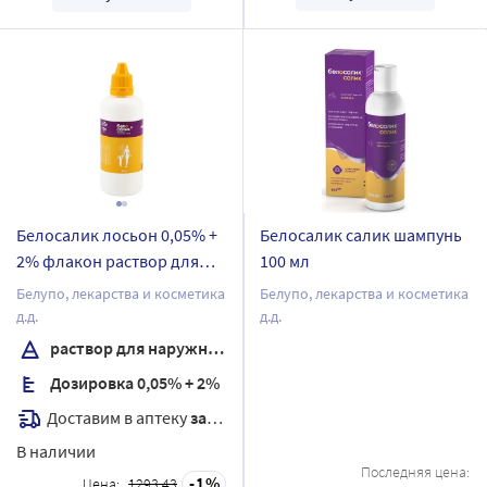
Белосалик лосьон 0,05% +
Белосалик салик шампунь
2% флакон раствор для
100 мл
наружного применения
Белупо, лекарства и косметика
Белупо, лекарства и косметика
100 мл
д.д.
д.д.
раствор для наружного применения
Дозировка 0,05% + 2%
Доставим в аптеку
завтра
В наличии
Последняя цена:
1
Цена:
1293.43