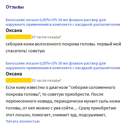
Отзывы
Белосалик лосьон 0,05%+2% 50 мл флакон раствор для
наружного применения в комплекте с насадкой-распылителем
Оксана
10 часов назад
себория кожи волосенного покрова головы. первый мой 
спасатель! советую
Белосалик лосьон 0,05%+2% 50 мл флакон раствор для
наружного применения в комплекте с насадкой-распылителем
Оксана
10 часов назад
Если кому известно о диагнозе "себория соломенного 
покрова головы", то советую приобрести. После 
перенесенного ковида, периодически мучает сыпь кожи 
головы, от нее можно с ума сойти.... Сразу приобретаю 
этот лосьон, помогает, снимает зуд, подсушивает, 
первый спаситель при таких случаях
Читать полностью