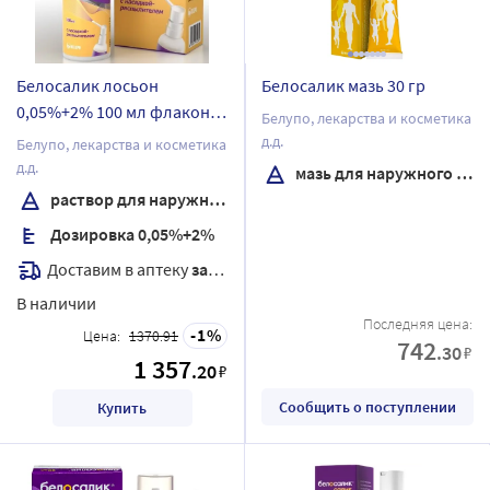
Белосалик лосьон
Белосалик мазь 30 гр
0,05%+2% 100 мл флакон
Белупо, лекарства и косметика
раствор для наружного
д.д.
Белупо, лекарства и косметика
применения в комплекте с
д.д.
мазь для наружного применения
насадкой-распылителем
раствор для наружного применения
Дозировка 0,05%+2%
Доставим в аптеку
завтра
В наличии
Последняя цена:
1
Цена:
1370.91
742
.30
₽
1 357
.20
₽
Сообщить о поступлении
Купить