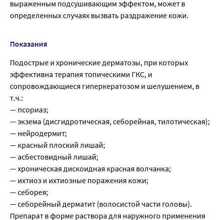
выраженным подсушивающим эффектом, может в
определенных случаях вызвать раздражение кожи.
Показания
Подострые и хронические дерматозы, при которых
эффективна терапия топическими ГКС, и
сопровождающиеся гиперкератозом и шелушением, в
т.ч.:
— псориаз;
— экзема (дисгидротическая, себорейная, тилотическая);
— нейродермит;
— красный плоский лишай;
— асбестовидный лишай;
— хроническая дискоидная красная волчанка;
— ихтиоз и ихтиозные поражения кожи;
— себорея;
— себорейный дерматит (волосистой части головы).
Препарат в форме раствора для наружного применения