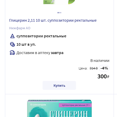
Глицерин 2,11 10 шт. суппозитории ректальные
Нижфарм АО
суппозитории ректальные
10 шт в уп.
Доставим в аптеку
завтра
В наличии
4
Цена:
314.8
300
₽
Купить