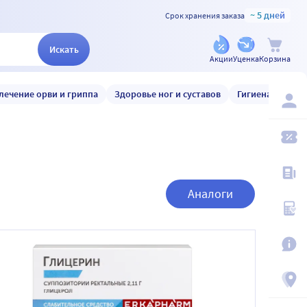
~ 5 дней
Срок хранения заказа
Искать
Акции
Уценка
Корзина
лечение орви и гриппа
Здоровье ног и суставов
Гигиена и уход
Аналоги