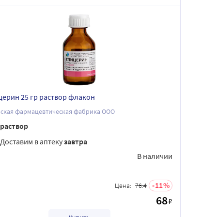
церин 25 гр раствор флакон
ьская фармацевтическая фабрика ООО
раствор
Доставим в аптеку
завтра
В наличии
11
Цена:
76.4
68
₽