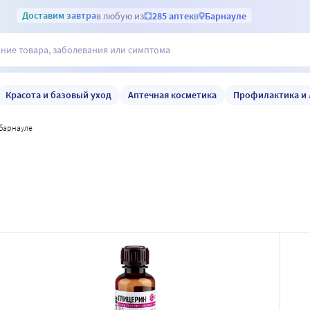
Доставим
завтра
в любую из
285 аптек
в
Барнауле
Красота и базовый уход
Аптечная косметика
Профилактика и 
 барнауле