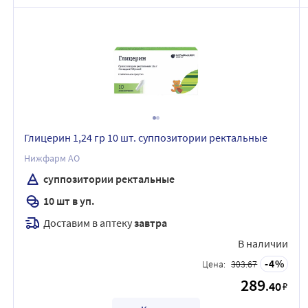
Глицерин 1,24 гр 10 шт. суппозитории ректальные
Нижфарм АО
суппозитории ректальные
10 шт в уп.
Доставим в аптеку
завтра
В наличии
4
Цена:
303.67
289
.40
₽