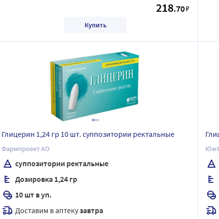
218
.70
₽
Купить
Глицерин 1,24 гр 10 шт. суппозитории ректальные
Гли
Фармпроект АО
ЮжФ
суппозитории ректальные
Дозировка 1,24 гр
10 шт в уп.
Доставим в аптеку
завтра