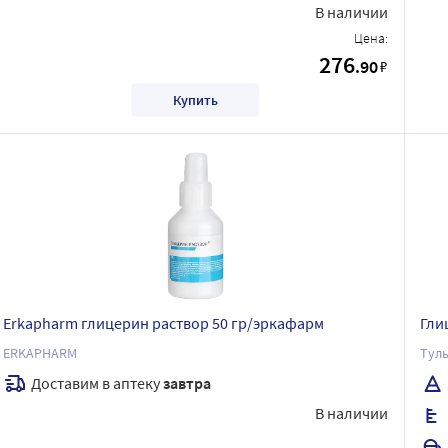
В наличии
Цена:
276
.90
₽
Купить
Erkapharm глицерин раствор 50 гр/эркафарм
Гли
ERKAPHARM
Тул
Доставим в аптеку
завтра
В наличии