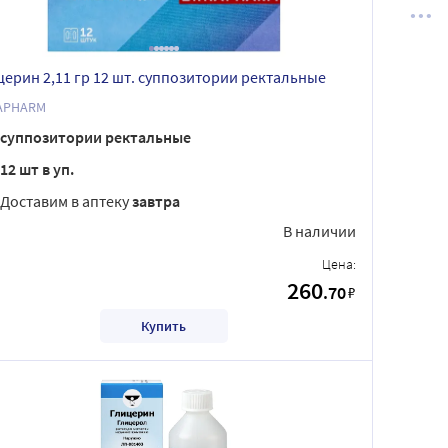
церин 2,11 гр 12 шт. суппозитории ректальные
APHARM
суппозитории ректальные
12 шт в уп.
Доставим в аптеку
завтра
В наличии
Цена:
260
.70
₽
Купить