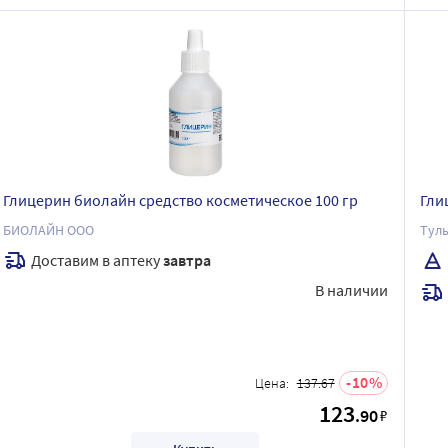
Глицерин биолайн средство косметическое 100 гр
Гли
БИОЛАЙН ООО
Тул
Доставим в аптеку
завтра
В наличии
10
Цена:
137.67
123
.90
₽