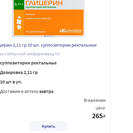
церин 2,11 гр 10 шт. суппозитории ректальные
лье-Сибирский химфармзавод АО
суппозитории ректальные
Дозировка 2,11 гр
10 шт в уп.
Доставим в аптеку
завтра
В наличии
Цена:
265
₽
Купить