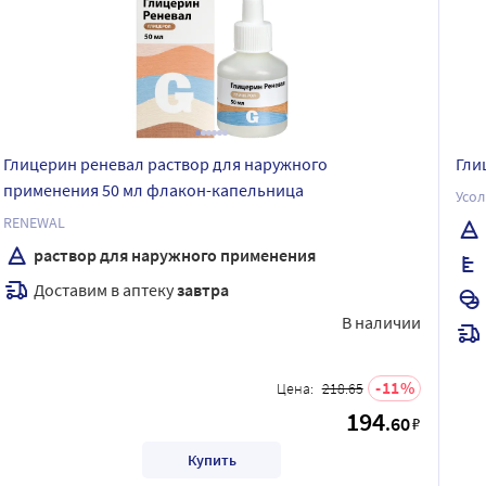
Глицерин реневал раствор для наружного
Гли
применения 50 мл флакон-капельница
Усо
RENEWAL
раствор для наружного применения
Доставим в аптеку
завтра
В наличии
11
Цена:
218.65
194
.60
₽
Купить