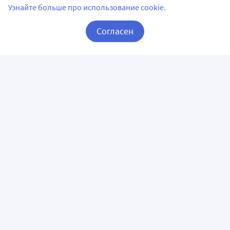
Узнайте больше про использование cookie.
Согласен
Корзина
Вход / Регистрация
ПРИЛОЖЕНИЯ
СЛЕДИТЕ ЗА НАМИ
ГОРЯЧАЯ ЛИНИЯ