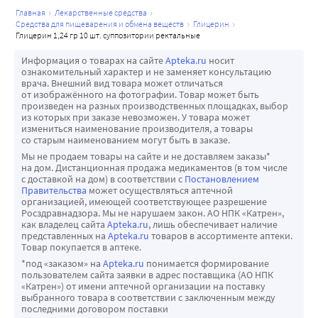
главная
лекарственные средства
средства для пищеварения и обмена веществ
глицерин
глицерин 1,24 гр 10 шт. суппозитории ректальные
Информация о товарах на сайте
Apteka.ru
носит
ознакомительный характер и не заменяет консультацию
врача. Внешний вид товара может отличаться
от изображённого на фотографии. Товар может быть
произведен на разных производственных площадках, выбор
из которых при заказе невозможен. У товара может
измениться наименование производителя, а товары
со старым наименованием могут быть в заказе.
Мы не продаем товары на сайте и не доставляем заказы*
на дом. Дистанционная продажа медикаментов (в том числе
с доставкой на дом) в соответствии с
Постановлением
Правительства
может осуществляться аптечной
организацией, имеющей соответствующее разрешение
Росздравнадзора. Мы не нарушаем закон. АО НПК «Катрен»,
как владелец сайта
Apteka.ru
, лишь обеспечивает наличие
представленных на
Apteka.ru
товаров в ассортименте аптеки.
Товар покупается в аптеке.
*под «заказом» на
Apteka.ru
понимается формирование
пользователем сайта заявки в адрес поставщика (АО НПК
«Катрен») от имени аптечной организации на поставку
выбранного товара в соответствии с заключенным между
последними договором поставки