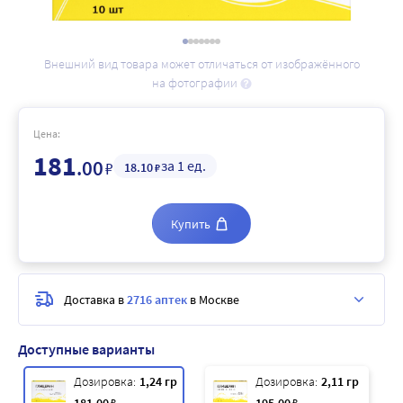
Внешний вид товара может отличаться от изображённого
на фотографии
Цена:
181
.00
за 1 ед.
₽
18
.10
₽
Купить
Доставка в
2716 аптек
в Москве
Доступные варианты
Дозировка:
1,24 гр
Дозировка:
2,11 гр
₽
₽