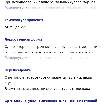
При использовании в виде ректальных суппозиториев 
Развернуть
смягчает и смазывает затвердевшие фекальные массы, 
облегчает их прохождение по толстой кишке, оказывает 
раздражающее действие на слизистую оболочку 
Температура хранения
кишечника, рефлекторно стимулируя моторику 
от 2℃ до 25℃
кишечника, инициируют процесс дефекации, облегчает 
прохождение и выведение каловых масс.
Лекарственная форма
Суппозитории прозрачные или полупрозрачные, почти 
бесцветные или с жел­товато-коричневым оттенком, с 
Развернуть
мажущей поверхностью, гигроскопичны, торпедо­
образной формы.
Допускается помутнение суппозитория, незначительное 
Передозировка
размягчение поверхностного слоя и подпотевание 
Симптомом передозировки является частый жидкий 
контурной упаковки.
стул.
Суппозитории однородны на продольном срезе. На 
В случае передозировки следует отменить препарат.
срезе допускается наличие воздушного стержня.
Организация, уполномоченная на принятие претензий