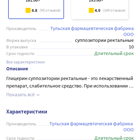
181
.00
195
.00
4.8
4.9
(
95
отзывов)
(
149
отзывов)
Тульская фармацевтическая фабрика
Производитель
ООО
суппозитории ректальные
Форма выпуска
10
В упаковке
Длительный срок
Срок годности
Все характеристики
Описание
Глицерин суппозитории ректальные - это лекарственный
препарат, слабительное средство. При использовании в
виде ректальных суппозиториев смягчает и смазывает
Показать всё
затвердевшие фекальные массы, облегчает их
прохождение по толстой кишке, оказывает
Характеристики
раздражающее действие на слизистую оболочку
кишечника, рефлекторно стимулируя моторику
Тульская фармацевтическая фабрика 
Производитель
ООО
кишечника, инициируют процесс дефекации, облегчает
Длительный срок
прохождение и выведение каловых масс. Каждый
Срок годности