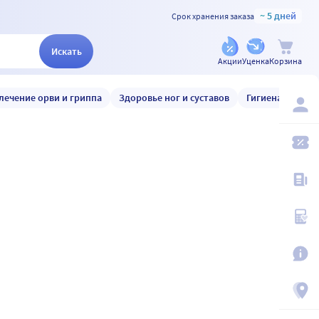
~ 5 дней
Срок хранения заказа
Искать
Акции
Уценка
Корзина
лечение орви и гриппа
Здоровье ног и суставов
Гигиена и уход