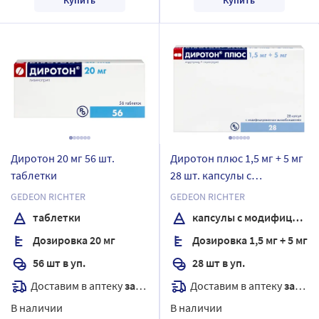
Диротон 20 мг 56 шт.
Диротон плюс 1,5 мг + 5 мг
таблетки
28 шт. капсулы с
модифицированным
GEDEON RICHTER
GEDEON RICHTER
высвобождением
таблетки
капсулы с модифицированным высвобождением
Дозировка 20 мг
Дозировка 1,5 мг + 5 мг
56 шт в уп.
28 шт в уп.
Доставим в аптеку
завтра
Доставим в аптеку
завтра
В наличии
В наличии