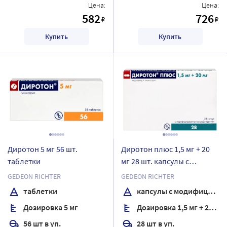
Цена:
Цена:
582
726
₽
₽
Купить
Купить
Диротон 5 мг 56 шт.
Диротон плюс 1,5 мг + 20
таблетки
мг 28 шт. капсулы с
модифицированным
GEDEON RICHTER
GEDEON RICHTER
высвобождением
таблетки
капсулы с модифицированным высвобождением
Дозировка 5 мг
Дозировка 1,5 мг + 20 мг
56 шт в уп.
28 шт в уп.