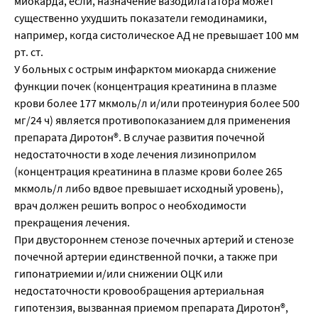
миокарда, если, назначение вазодилататора может
существенно ухудшить показатели гемодинамики,
например, когда систолическое АД не превышает 100 мм
рт. ст.
У больных с острым инфарктом миокарда снижение
функции почек (концентрация креатинина в плазме
крови более 177 мкмоль/л и/или протеинурия более 500
мг/24 ч) является противопоказанием для применения
препарата Диротон®. В случае развития почечной
недостаточности в ходе лечения лизиноприлом
(концентрация креатинина в плазме крови более 265
мкмоль/л либо вдвое превышает исходный уровень),
врач должен решить вопрос о необходимости
прекращения лечения.
При двустороннем стенозе почечных артерий и стенозе
почечной артерии единственной почки, а также при
гипонатриемии и/или снижении ОЦК или
недостаточности кровообращения артериальная
гипотензия, вызванная приемом препарата Диротон®,