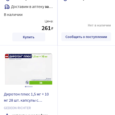
Доставим в аптеку
завтра
В наличии
Цена:
Нет в наличии
261
₽
Сообщить о поступлении
Купить
Диротон плюс 1,5 мг + 10
мг 28 шт. капсулы с
модифицированным
GEDEON RICHTER
высвобождением