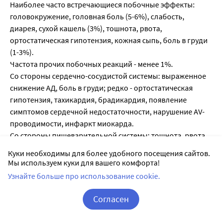
Наиболее часто встречающиеся побочные эффекты:
головокружение, головная боль (5-6%), слабость,
диарея, сухой кашель (3%), тошнота, рвота,
ортостатическая гипотензия, кожная сыпь, боль в груди
(1-3%).
Частота прочих побочных реакций - менее 1%.
Со стороны сердечно-сосудистой системы: выраженное
снижение АД, боль в груди; редко - ортостатическая
гипотензия, тахикардия, брадикардия, появление
симптомов сердечной недостаточности, нарушение AV-
проводимости, инфаркт миокарда.
Со стороны пищеварительной системы: тошнота, рвота,
боли в животе, сухость во рту, диарея, диспепсия,
Куки необходимы для более удобного посещения сайтов.
анорексия, нарушение вкуса, панкреатит, гепатит
Мы используем куки для вашего комфорта!
(гепатоцеллюлярный и холестатический), желтуха
Узнайте больше про использование cookie.
(гепатоцеллюлярная или холестатическая),
гипербилирубинемия, повышение активности
Согласен
печеночных трансаминаз.
Корзина
Вход / Регистрация
Со стороны кожных покровов: крапивница, повышенное