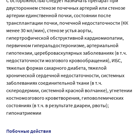
С осторожностью следует назначать препарат при
двустороннем стенозе почечных артерий или стенозе
артерии единственной почки, состоянии после
трансплантации почки, почечной недостаточности (КК
менее 30 мл/мин), стенозе устья аорты,
гипертрофической обструктивной кардиомиопатии,
первичном гиперальдостеронизме, артериальной
гипотензии, цереброваскулярных заболеваниях (в т.ч.
недостаточности мозгового кровообращения), ИБС,
тяжелых формах сахарного диабета, тяжелой
хронической сердечной недостаточности, системных
заболеваниях соединительной ткани (в т.ч.
склеродермии, системной красной волчанке), угнетении
костномозгового кроветворения, гиповолемических
состояниях (в т.ч. в результате диареи, рвоты);
гипонатриемии
Побочные действия