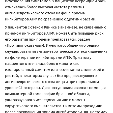
исчезновения симптомов. У пациентов негроидной расы 
отмечалась более высокая частота развития 
ангионевротического отека на фоне приема 
ингибиторов АПФ по сравнению с другими расами.
У пациентов с отеком Квинке в анамнезе, не связанным с 
приемом ингибиторов АПФ, может быть повышен риск 
его развития при приеме препарата (см. раздел 
«Противопоказания»). Имеются сообщения о редких 
случаях развития ангионевротического отека кишечника 
на фоне терапии ингибиторами АПФ. При этом у 
пациентов отмечалась боль в животе как 
изолированный симптом или в сочетании с тошнотой и 
рвотой, в некоторых случаях без предшествующего 
ангионевротического отека лица и при нормальном 
уровне С1-эстеразы. Диагноз устанавливался с помощью 
компьютерной томографии брюшной области, 
ультразвукового исследования или в момент 
хирургического вмешательства. Симптомы проходили 
после прекращения приема ингибиторов АПФ. Поэтому у 