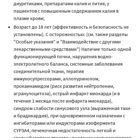
диуретиками, препаратами калия и лития, у
пациентов с повышенным содержанием калия в
плазме крови;
Возраст до 18 лет (эффективность и безопасность не
установлены). С осторожностью: (см. также разделы
"Особые указания" и "Взаимодействие с другими
лекарственными средствами") Наличие только одной
функционирующей почки, нарушения водно-
электролитного баланса, системные заболевания
соединительной ткани, терапия
иммуносупрессорами, аллопуринолом,
прокаинамидом (риск развития нейтропении,
агранулоцитоза), острый инфаркт миокарда (и в
течение 1 месяца после инфаркта миокарда),
синдром слабости синусового узла (выраженная тахи-
и брадикардия), при одновременном назначении с
ингибиторами или индукторами изофермента
CYP3A4, печеночная недостаточность легкой и
средней степени тяжести, угнетение костномозгового