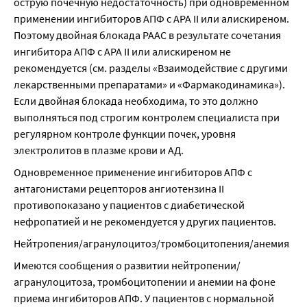
острую почечную недостаточность) при одновременном 
применении ингибиторов АПФ с АРА II или алискиреном. 
Поэтому двойная блокада РААС в результате сочетания 
ингибитора АПФ с АРА II или алискиреном не 
рекомендуется (см. разделы «Взаимодействие с другими 
лекарственными препаратами» и «Фармакодинамика»). 
Если двойная блокада необходима, то это должно 
выполняться под строгим контролем специалиста при 
регулярном контроле функции почек, уровня 
электролитов в плазме крови и АД.
Одновременное применение ингибиторов АПФ с 
антагонистами рецепторов ангиотензина II 
противопоказано у пациентов с диабетической 
нефропатией и не рекомендуется у других пациентов.
Нейтропения/агранулоцитоз/тромбоцитопения/анемия
Имеются сообщения о развитии нейтропении/
агранулоцитоза, тромбоцитопении и анемии на фоне 
приема ингибиторов АПФ. У пациентов с нормальной 