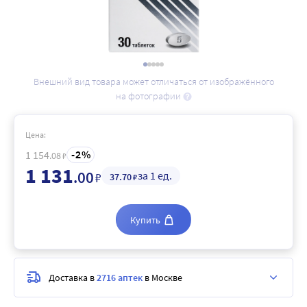
Внешний вид товара может отличаться от изображённого
на фотографии
Цена:
2
1 154
.08
₽
1 131
.00
за 1 ед.
₽
37
.70
₽
Купить
Доставка в
2716 аптек
в Москве