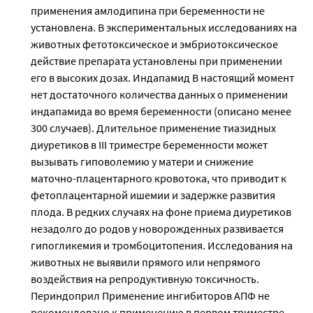
применения амлодипина при беременности не
установлена. В экспериментальных исследованиях на
животных фетотоксическое и эмбриотоксическое
действие препарата установлены при применении
его в высоких дозах. Индапамид В настоящий момент
нет достаточного количества данных о применении
индапамида во время беременности (описано менее
300 случаев). Длительное применение тиазидных
диуретиков в III триместре беременности может
вызывать гиповолемию у матери и снижение
маточно-плацентарного кровотока, что приводит к
фетоплацентарной ишемии и задержке развития
плода. В редких случаях на фоне приема диуретиков
незадолго до родов у новорожденных развивается
гипогликемия и тромбоцитопения. Исследования на
животных не выявили прямого или непрямого
воздействия на репродуктивную токсичность.
Периндоприл Применение ингибиторов АПФ не
рекомендовано к применению в первом триместре