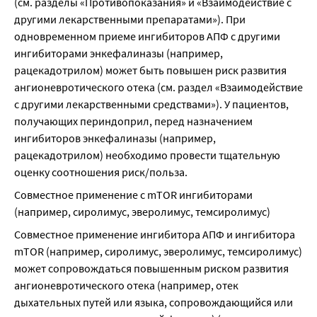
(см. разделы «Противопоказания» и «Взаимодействие с 
другими лекарственными препаратами»). При 
одновременном приеме ингибиторов АПФ с другими 
ингибиторами энкефалиназы (например, 
рацекадотрилом) может быть повышен риск развития 
ангионевротического отека (см. раздел «Взаимодействие 
с другими лекарственными средствами»). У пациентов, 
получающих периндоприл, перед назначением 
ингибиторов энкефалиназы (например, 
рацекадотрилом) необходимо провести тщательную 
оценку соотношения риск/польза.
Совместное применение с mTOR ингибиторами 
(например, сиролимус, эверолимус, темсиролимус)
Совместное применение ингибитора АПФ и ингибитора 
mTOR (например, сиролимус, эверолимус, темсиролимус) 
может сопровождаться повышенным риском развития 
ангионевротического отека (например, отек 
дыхательных путей или языка, сопровождающийся или 