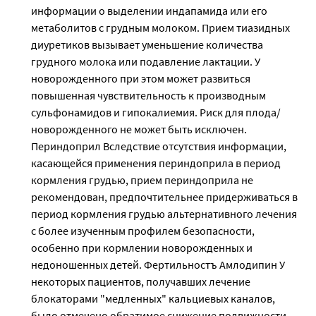
информации о выделении индапамида или его
метаболитов с грудным молоком. Прием тиазидных
диуретиков вызывает уменьшение количества
грудного молока или подавление лактации. У
новорожденного при этом может развиться
повышенная чувствительность к производным
сульфонамидов и гипокалиемия. Риск для плода/
новорожденного не может быть исключен.
Периндоприл Вследствие отсутствия информации,
касающейся применения периндоприла в период
кормления грудью, прием периндоприла не
рекомендован, предпочтительнее придерживаться в
период кормления грудью альтернативного лечения
с более изученным профилем безопасности,
особенно при кормлении новорожденных и
недоношенных детей. Фертильностъ Амлодипин У
некоторых пациентов, получавших лечение
блокаторами "медленных" кальциевых каналов,
было отмечено обратимое снижение подвижности