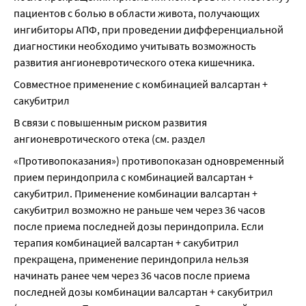
пациентов с болью в области живота, получающих 
ингибиторы АПФ, при проведении дифференциальной 
диагностики необходимо учитывать возможность 
развития ангионевротического отека кишечника.
Совместное применение с комбинацией валсартан + 
сакубитрил
В связи с повышенным риском развития 
ангионевротического отека (см. раздел
«Противопоказания») противопоказан одновременный 
прием периндоприла с комбинацией валсартан + 
сакубитрил. Применение комбинации валсартан + 
сакубитрил возможно не раньше чем через 36 часов 
после приема последней дозы периндоприла. Если 
терапия комбинацией валсартан + сакубитрил 
прекращена, применение периндоприла нельзя 
начинать ранее чем через 36 часов после приема 
последней дозы комбинации валсартан + сакубитрил 