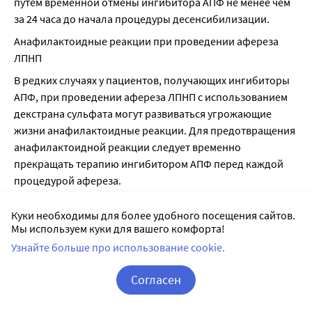
путем временной отмены ингибитора АПФ не менее чем 
за 24 часа до начала процедуры десенсибилизации.
Анафилактоидные реакции при проведении афереза 
ЛПНП
В редких случаях у пациентов, получающих ингибиторы 
АПФ, при проведении афереза ЛПНП с использованием 
декстрана сульфата могут развиваться угрожающие 
жизни анафилактоидные реакции. Для предотвращения 
анафилактоидной реакции следует временно 
прекращать терапию ингибитором АПФ перед каждой 
процедурой афереза.
Гемодиализ
Куки необходимы для более удобного посещения сайтов.
У пациентов, получающих ингибиторы АПФ, при 
Мы используем куки для вашего комфорта!
проведении гемодиализа с использованием 
Узнайте больше про использование cookie.
высокопроточных мембран (например, AN69®) были 
отмечены анафилактоидные реакции. Поэтому 
Согласен
желательно использовать мембрану другого типа или 
Корзина
Вход / Регистрация
применять антигипертензивное средство другой 