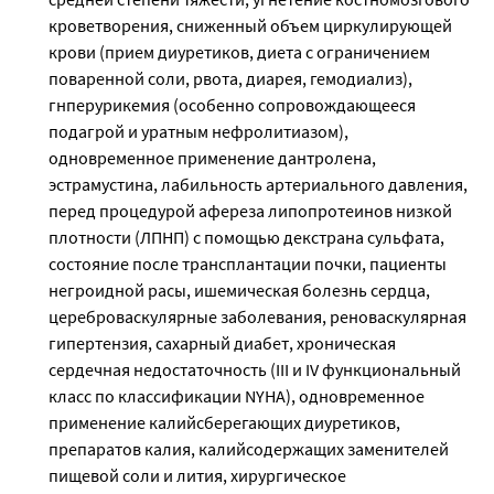
кроветворения, сниженный объем циркулирующей
крови (прием диуретиков, диета с ограничением
поваренной соли, рвота, диарея, гемодиализ),
гнперурикемия (особенно сопровождающееся
подагрой и уратным нефролитиазом),
одновременное применение дантролена,
эстрамустина, лабильность артериального давления,
перед процедурой афереза липопротеинов низкой
плотности (ЛПНП) с помощью декстрана сульфата,
состояние после трансплантации почки, пациенты
негроидной расы, ишемическая болезнь сердца,
цереброваскулярные заболевания, реноваскулярная
гипертензия, сахарный диабет, хроническая
сердечная недостаточность (III и IV функциональный
класс по классификации NYHA), одновременное
применение калийсберегающих диуретиков,
препаратов калия, калийсодержащих заменителей
пищевой соли и лития, хирургическое