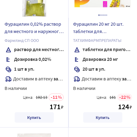
Фурацилин 0,02% раствор
Фурацилин 20 мг 20 шт.
для местного и наружного
таблетки для
применения 400 мл
приготовления раствора
Фармлэнд СП ООО
ТАТХИМФАРМПРЕПАРАТЫ
контейнер 1 шт.
местного и наружного
раствор для местного и наружного применения
таблетки для приготовления раствора
применения блистер
Дозировка 0,02%
Дозировка 20 мг
упаковка пачка
1 шт в уп.
20 шт в уп.
Доставим в аптеку
завтра
Доставим в аптеку
завтра
В наличии
В наличии
11
22
Цена:
192.13
Цена:
161
171
124
₽
₽
Купить
Купить