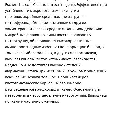
Escherichia coli, Clostridium perfringens). Эффективен при
устойчивости микроорганизмов к другим
противомикробным средствам (не из группы
нитрофурана). Обладает отличным от других
химиотерапевтических средств механизмом действия:
микробные флавопротеины восстанавливают 5-
нитрогруппу, образующиеся высокореактивные
аминопроизводные изменяют конформацию белков, в
том числе рибосомальных, и других макромолекул,
вызывая гибель клеток. Устойчивость развивается
медленно и не достигает высокой степени.
Фармакокинетика При местном и наружном применении
всасывание незначительное. Проникает через
гистогематические барьеры и равномерно
распределяется в жидкостях и тканях. Основной путь
метаболизма – восстановление нитрогруппы. Выводится
почками и частично с желчью.