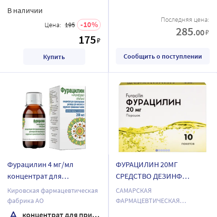
В наличии
Последняя цена:
10
Цена:
195
285
.00
₽
175
₽
Сообщить о поступлении
Купить
Фурацилин 4 мг/мл
ФУРАЦИЛИН 20МГ
концентрат для
СРЕДСТВО ДЕЗИНФ
приготовления раствора
(АНТИСЕПТИК) N10 ПАК
Кировская фармацевтическая
САМАРСКАЯ
для местного и наружного
фабрика АО
ФАРМАЦЕВТИЧЕСКАЯ
применения флакон 1 шт.
ФАБРИКА ООО
концентрат для приготовления раствора