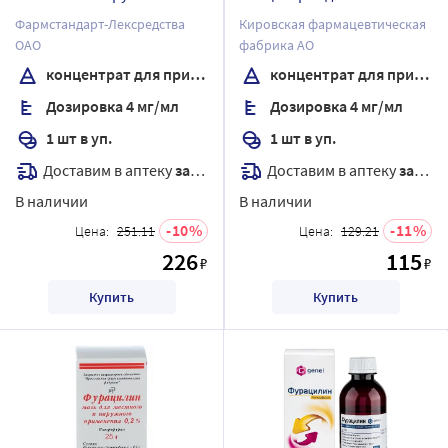
применения концентрат
приготовления раствора
Фармстандарт-Лексредства
Кировская фармацевтическая
для приготовления
для местного и наружного
ОАО
фабрика АО
раствора флакон 1 шт. 200
применения флакон 1 шт.
концентрат для приготовления раствора
концентрат для приготовления раствора
мл
100 мл+мерный стаканчик
Дозировка 4 мг/мл
Дозировка 4 мг/мл
1 шт в уп.
1 шт в уп.
Доставим в аптеку
завтра
Доставим в аптеку
завтра
В наличии
В наличии
10
11
Цена:
251.11
Цена:
129.21
226
115
₽
₽
Купить
Купить