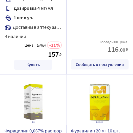
200 мл + стаканчик мерный
Дозировка 4 мг/мл
1 шт в уп.
Доставим в аптеку
завтра
В наличии
Последняя цена:
11
Цена:
176.4
116
.00
₽
157
₽
Сообщить о поступлении
Купить
Фурацилин 0,067% раствор
Фурацилин 20 мг 10 шт.