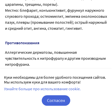
царапины, трещины, порезы).
Местно: блефарит, конъюнктивит, фурункул наружного
слухового прохода; остеомиелит, эмпиема околоносовых
пазух, плевры (промывание полостей); острый наружный
и средний отит, ангина, стоматит, гингивит.
Противопоказания
Аллергические дерматозы, повышенная
чувствительность к нитрофуралу и другим производным
нитрофурана.
Куки необходимы для более удобного посещения сайтов.
Передозировка
Мы используем куки для вашего комфорта!
При передозировке возможно усиление побочных
Узнайте больше про использование cookie.
эффектов. Лечение: симптоматическое.
Согласен
Корзина
Вход / Регистрация
Побочные действия