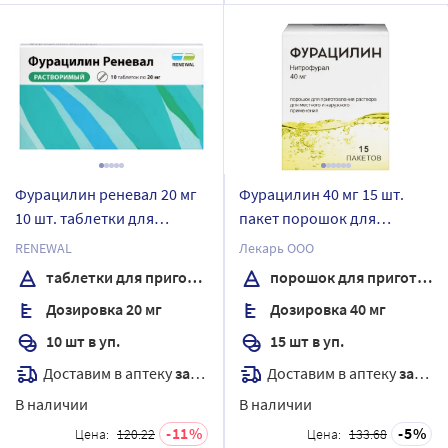
Фурацилин реневал 20 мг
Фурацилин 40 мг 15 шт.
10 шт. таблетки для
пакет порошок для
приготовления раствора
приготовления раствора
RENEWAL
Лекарь ООО
для местного и наружного
для местного и наружного
таблетки для приготовления раствора
порошок для приготовления раствора
применения
применения
Дозировка 20 мг
Дозировка 40 мг
10 шт в уп.
15 шт в уп.
Доставим в аптеку
завтра
Доставим в аптеку
завтра
В наличии
В наличии
11
5
Цена:
120.22
Цена:
133.68