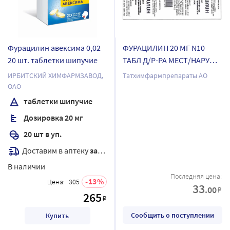
Фурацилин авексима 0,02
ФУРАЦИЛИН 20 МГ N10
20 шт. таблетки шипучие
ТАБЛ Д/Р-РА МЕСТ/НАРУЖ
ПРИМ/Б/ЯЧЕЙК /
ИРБИТСКИЙ ХИМФАРМЗАВОД,
Татхимфармпрепараты АО
ТАТХИМФАРМ/
ОАО
таблетки шипучие
Дозировка 20 мг
20 шт в уп.
Доставим в аптеку
завтра
В наличии
Последняя цена:
13
Цена:
305
33
.00
₽
265
₽
Сообщить о поступлении
Купить