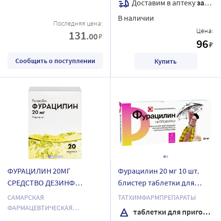
Доставим в аптеку
завтра
В наличии
Последняя цена:
Цена:
131
.00
₽
96
₽
Сообщить о поступлении
Купить
ФУРАЦИЛИН 20МГ
Фурацилин 20 мг 10 шт.
СРЕДСТВО ДЕЗИНФ
блистер таблетки для
(АНТИСЕПТИК) N20 ПАК
приготовления раствора
САМАРСКАЯ
ТАТХИМФАРМПРЕПАРАТЫ
для местного и наружного
ФАРМАЦЕВТИЧЕСКАЯ
таблетки для приготовления раствора
применения
ФАБРИКА ООО