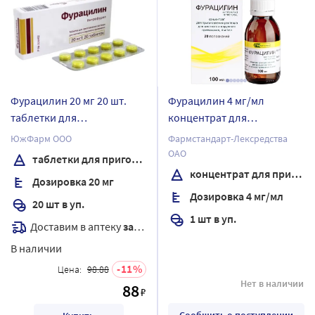
Фурацилин 20 мг 20 шт.
Фурацилин 4 мг/мл
таблетки для
концентрат для
приготовления раствора
приготовления раствора
ЮжФарм ООО
Фармстандарт-Лексредства
для местного и наружного
ОАО
таблетки для приготовления раствора
применения флакон 1 шт.
концентрат для приготовления раствора
Дозировка 20 мг
100 мл
Дозировка 4 мг/мл
20 шт в уп.
1 шт в уп.
Доставим в аптеку
завтра
В наличии
11
Цена:
98.88
Нет в наличии
88
₽
Сообщить о поступлении