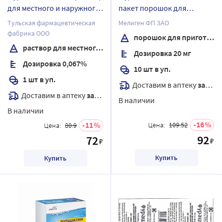
для местного и наружного
пакет порошок для
применения флакон 1 шт.
приготовления раствора
Тульская фармацевтическая
Мелиген ФП ЗАО
10 мл 0,067%
для местного и наружного
фабрика ООО
порошок для приготовления раствора
применения
раствор для местного и наружного применения
Дозировка 20 мг
Дозировка 0,067%
10 шт в уп.
1 шт в уп.
Доставим в аптеку
завтра
Доставим в аптеку
завтра
В наличии
В наличии
16
11
Цена:
109.52
Цена:
80.9
92
72
₽
₽
Купить
Купить