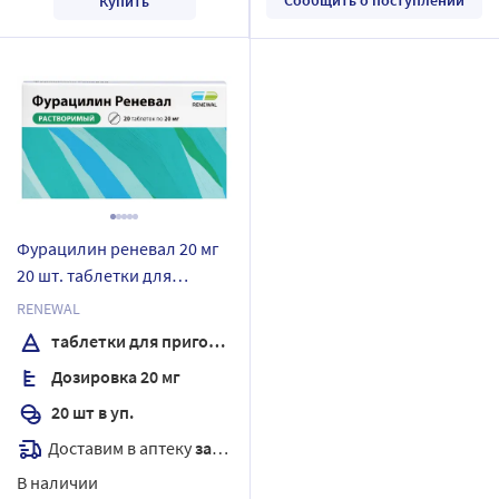
Купить
Фурацилин реневал 20 мг
20 шт. таблетки для
приготовления раствора
RENEWAL
для местного и наружного
таблетки для приготовления раствора
применения
Дозировка 20 мг
20 шт в уп.
Доставим в аптеку
завтра
В наличии