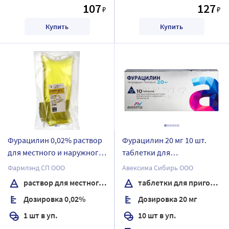
107
127
₽
₽
Купить
Купить
Фурацилин 0,02% раствор
Фурацилин 20 мг 10 шт.
для местного и наружного
таблетки для
применения 500 мл
приготовления раствора
Фармлэнд СП ООО
Авексима Сибирь ООО
контейнер 1 шт.
раствор для местного и наружного применения
таблетки для приготовления раствора
Дозировка 0,02%
Дозировка 20 мг
1 шт в уп.
10 шт в уп.