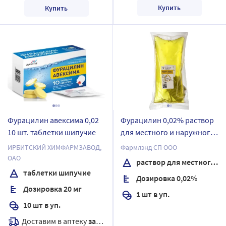
Купить
Купить
Фурацилин авексима 0,02
Фурацилин 0,02% раствор
10 шт. таблетки шипучие
для местного и наружного
применения 1000 мл
ИРБИТСКИЙ ХИМФАРМЗАВОД,
Фармлэнд СП ООО
контейнер 1 шт.
ОАО
раствор для местного и наружного применения
таблетки шипучие
Дозировка 0,02%
Дозировка 20 мг
1 шт в уп.
10 шт в уп.
Доставим в аптеку
завтра