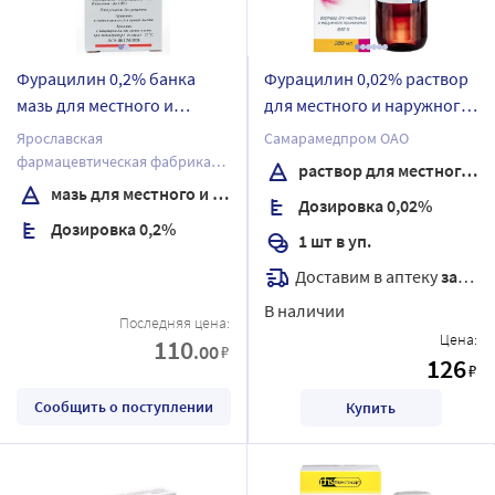
Фурацилин 0,2% банка
Фурацилин 0,02% раствор
мазь для местного и
для местного и наружного
наружного применения 25
применения 200 мл
Ярославская
Самарамедпром ОАО
гр
флакон 1 шт.
фармацевтическая фабрика
раствор для местного и наружного применения
ЗАО
мазь для местного и наружного применения
Дозировка 0,02%
Дозировка 0,2%
1 шт в уп.
Доставим в аптеку
завтра
В наличии
Последняя цена:
Цена:
110
.00
₽
126
₽
Сообщить о поступлении
Купить