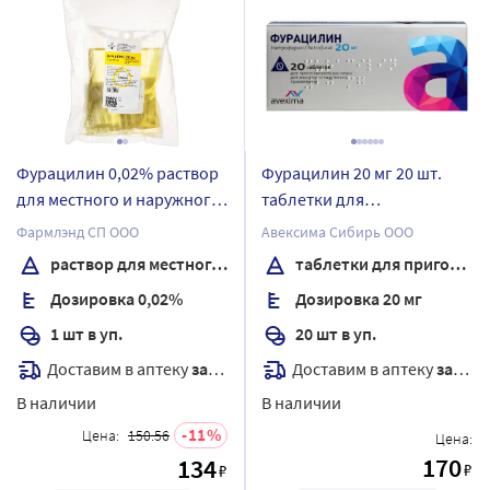
Фурацилин 0,02% раствор
Фурацилин 20 мг 20 шт.
для местного и наружного
таблетки для
применения 250 мл
приготовления раствора
Фармлэнд СП ООО
Авексима Сибирь ООО
контейнер 1 шт.
раствор для местного и наружного применения
таблетки для приготовления раствора
Дозировка 0,02%
Дозировка 20 мг
1 шт в уп.
20 шт в уп.
Доставим в аптеку
завтра
Доставим в аптеку
завтра
В наличии
В наличии
11
Цена:
150.56
Цена:
170
134
₽
₽