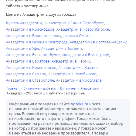
таблетки растворимые
В исследованиях на экспериментальных моделях 
болезни Альцгеймера показано, что витамин D3 снижал 
Цены на Аквадетрим в других городах
накопление амилоида в мозге и улучшал когнитивную 
Купить Аквадетрим
Аквадетрим в Санкт-Петербурге
функцию. В неитервенционных исследованиях у 
Аквадетрим в Краснодаре
Аквадетрим в Новосибирске
человека показано, что частота развития деменции и 
Аквадетрим в Воронеже
Аквадетрим в Омске
Аквадетрим в Нижнем Новгороде
Аквадетрим в Ростове-на-Дону
болезни Альцгеймера увеличивается на фоне низкого 
Аквадетрим в Уфе
Аквадетрим в Тюмени
уровня витамина D и низкого диетарного потребления 
Аквадетрим в Екатеринбурге
Аквадетрим в Волгограде
витамина D. Отмечалось ухудшение когнитивной 
Аквадетрим в Саратове
Аквадетрим в Перми
функции и заболеваемости болезнью Альцгеймера при 
Аквадетрим в Красноярске
Аквадетрим в Казани
низких уровнях витамина D.
Аквадетрим в Самаре
Аквадетрим в Челябинске
Аквадетрим в Ставрополе
Аквадетрим в Ярославле
главная
витамины и добавки
витамины
аквадетрим
аквадетрим 2000 ме 60 шт. таблетки растворимые
Информация о товарах на сайте
Apteka.ru
носит
ознакомительный характер и не заменяет консультацию
врача. Внешний вид товара может отличаться
от изображённого на фотографии. Товар может быть
произведен на разных производственных площадках, выбор
из которых при заказе невозможен. У товара может
измениться наименование производителя, а товары