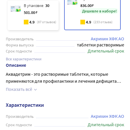
В упаковке:
30
836
.00
₽
Дешевле в наборе!
501
.00
₽
4.9
4.9
(
87
отзывов)
(
233
отзыва)
Акрихин ХФК АО
Производитель
таблетки растворимые
Форма выпуска
Длительный срок
Срок годности
Все характеристики
Описание
Аквадетрим - это растворимые таблетки, которые
применяются для профилактики и лечения дефицита
витамина D в организме. Один пакет содержит 60
Показать всё
таблеток по 2000 МЕ каждая. Препарат способствует
укреплению костей и зубов, повышает иммунитет и
Характеристики
уменьшает риск заболеваний, связанных с недостатком
витамина D. Аквадетрим рекомендуется принимать по
Акрихин ХФК АО
Производитель
указанию врача, после анализа уровня витамина D в
Длительный срок
Срок годности
крови и установления дозировки. Таблетки надо