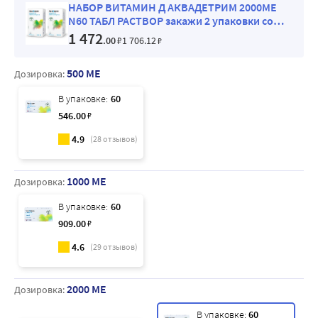
НАБОР ВИТАМИН Д АКВАДЕТРИМ 2000МЕ
N60 ТАБЛ РАСТВОР закажи 2 упаковки со
скидкой 200 рублей
1 472
.00
₽
1 706
.12
₽
500 МЕ
Дозировка:
В упаковке:
60
546
.00
₽
4.9
(
28
отзывов)
1000 МЕ
Дозировка:
В упаковке:
60
909
.00
₽
4.6
(
29
отзывов)
2000 МЕ
Дозировка:
В упаковке:
60