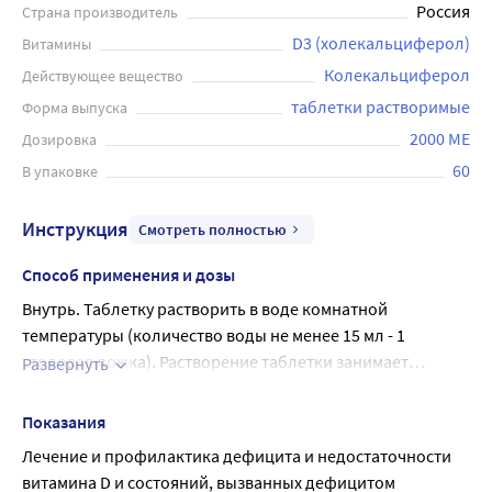
Россия
Страна производитель
растворять в небольшом количестве воды или сока и
D3 (холекальциферол)
Витамины
принимать внутрь непосредственно после
Колекальциферол
Действующее вещество
приготовления. Продукт не рекомендуется принимать
при наличии аллергических реакций на витамин D или
таблетки растворимые
Форма выпуска
при заболеваниях, связанных с нарушением кальциевого
2000 МЕ
Дозировка
обмена в организме.
60
В упаковке
Инструкция
Смотреть полностью
Способ применения и дозы
Внутрь. Таблетку растворить в воде комнатной
температуры (количество воды не менее 15 мл - 1
столовая ложка). Растворение таблетки занимает
Развернуть
некоторое время (около 1-2 минут). Если врач не
доношенные новорожденные с 4-х недель жизни до
назначил иначе, препарат используется в следующих
2-3 лет при правильном уходе и достаточном
Показания
дозировках: Профилактические дозы:
пребывании на свежем воздухе: 500 МЕ (½ таблетки
Лечение и профилактика дефицита и недостаточности 
1000 МЕ или ¼ таблетки 2000 МЕ) в сутки.
витамина D и состояний, вызванных дефицитом 