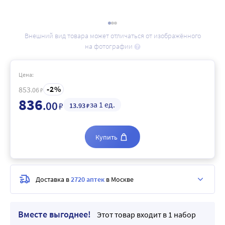
Внешний вид товара может отличаться от изображённого
на фотографии
Цена:
2
853
.06
₽
836
.00
за 1 ед.
₽
13
.93
₽
Купить
Доставка в
2720 аптек
в Москве
Вместе выгоднее!
Этот товар входит в 1 набор