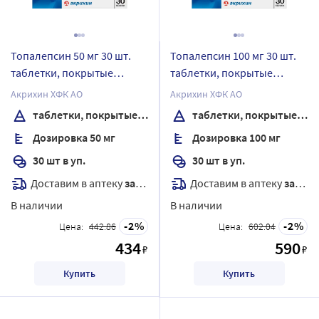
Топалепсин 50 мг 30 шт.
Топалепсин 100 мг 30 шт.
таблетки, покрытые
таблетки, покрытые
пленочной оболочкой
пленочной оболочкой
Акрихин ХФК АО
Акрихин ХФК АО
таблетки, покрытые пленочной оболочкой
таблетки, покрытые пленочной оболочкой
Дозировка 50 мг
Дозировка 100 мг
30 шт в уп.
30 шт в уп.
Доставим в аптеку
завтра
Доставим в аптеку
завтра
В наличии
В наличии
2
2
Цена:
442.86
Цена:
602.04
434
590
₽
₽
Купить
Купить