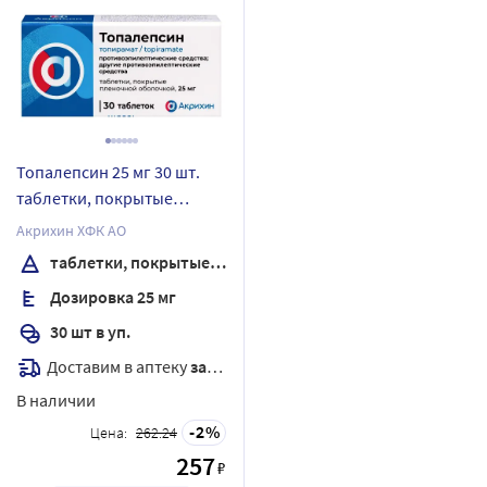
Топалепсин 25 мг 30 шт.
таблетки, покрытые
пленочной оболочкой
Акрихин ХФК АО
таблетки, покрытые пленочной оболочкой
Дозировка 25 мг
30 шт в уп.
Доставим в аптеку
завтра
В наличии
2
Цена:
262.24
257
₽