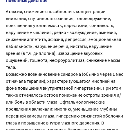
Побочные действия
Атаксия, снижение способности к концентрации
внимания, спутанность сознания, головокружение,
повышенная утомляемость, парестезии, сонливость,
нарушение мышления; редко - возбуждение, амнезия,
снижение аппетита, афазия, депрессия, эмоциональная
лабильность, нарушение речи, нистагм, нарушение
зрения (в т.ч. диплопия), извращение вкусовых
ощущений, тошнота, нефроуролитиаз, снижение массы
тела.
Возможно возникновение синдрома (обычно через 1 мес
от начала терапии), характеризующегося миопией на
фоне повышения внутриглазной гипертензии. При этом
также отмечалось острое понижение остроты зрения и/
или боль в области глаза. Офтальмологические
проявления включали: миопию, уменьшение глубины
передней камеры глаза, гиперемию слизистой оболочки
глаза и повышение внутриглазного давления. В
некоторых случаях - мидриаз. Возможным механизмом