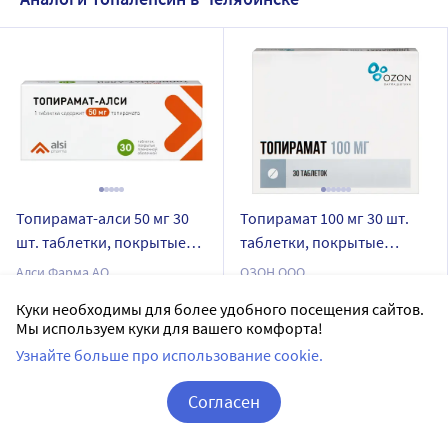
Топирамат-алси 50 мг 30
Топирамат 100 мг 30 шт.
шт. таблетки, покрытые
таблетки, покрытые
пленочной оболочкой
пленочной оболочкой
Алси Фарма АО
ОЗОН ООО
таблетки, покрытые пленочной оболочкой
таблетки, покрытые пленочной оболочкой
Куки необходимы для более удобного посещения сайтов.
Мы используем куки для вашего комфорта!
Дозировка 50 мг
Дозировка 100 мг
Узнайте больше про использование cookie.
30 шт в уп.
30 шт в уп.
Доставим в аптеку
завтра
Доставим в аптеку
завтра
Согласен
В наличии
В наличии
Корзина
Вход / Регистрация