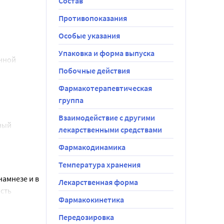
Состав
чаях может 
Противопоказания
незе 
Особые указания
Упаковка и форма выпуска
 в дозе до 
нной 
пирамата 
Побочные действия
Фармакотерапевтическая
группа
рожной 
 терапию по 
Взаимодействие с другими
ый 
 2 недели. 
лекарственными средствами
 39,8 мг, 
ови будут 
Фармакодинамика
г, макрогол 
ечение 1 
Температура хранения
осимости 
намнезе и в
Лекарственная форма
олее 
сть
Фармакокинетика
ость
на 2 приема, 
Передозировка
ю 