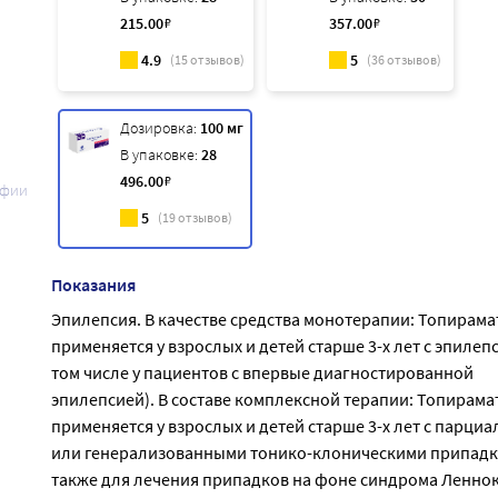
215
.00
₽
357
.00
₽
4.9
5
(
15
отзывов)
(
36
отзывов)
Дозировка:
100 мг
В упаковке:
28
496
.00
₽
афии
5
(
19
отзывов)
Показания
Эпилепсия. В качестве средства монотерапии: Топирама
применяется у взрослых и детей старше 3-х лет с эпилепс
том числе у пациентов с впервые диагностированной
эпилепсией). В составе комплексной терапии: Топирама
применяется у взрослых и детей старше 3-х лет с парци
или генерализованными тонико-клоническими припадк
также для лечения припадков на фоне синдрома Леннок