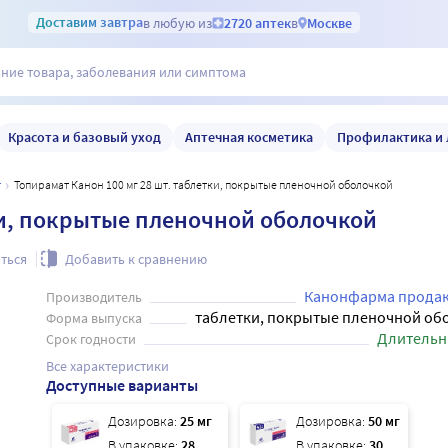
Доставим
завтра
в любую из
2720 аптек
в
Москве
Красота и базовый уход
Аптечная косметика
Профилактика и 
т
Топирамат Канон 100 мг 28 шт. таблетки, покрытые пленочной оболочкой
ки, покрытые пленочной оболочкой
ться
Добавить к сравнению
Канонфарма прода
Производитель
таблетки, покрытые пленочной об
Форма выпуска
Длительн
Срок годности
Все характеристики
Доступные варианты
Дозировка:
25 мг
Дозировка:
50 мг
В упаковке:
28
В упаковке:
30