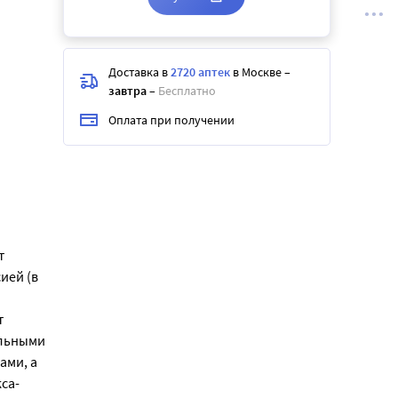
Доставка в
2720 аптек
в Москве
–
завтра
–
Бесплатно
Оплата при получении
т
ией (в
т
альными
ами, а
са-