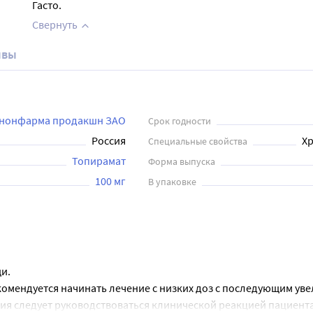
Гасто.
Свернуть
ывы
нонфарма продакшн ЗАО
Срок годности
Россия
Хр
Специальные свойства
Топирамат
Форма выпуска
100 мг
В упаковке
и.
омендуется начинать лечение с низких доз с последующим уве
ия следует руководствоваться клинической реакцией пациента.