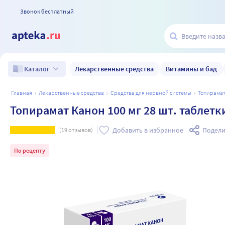
Звонок бесплатный
Лекарственные средства
Витамины и бад
Каталог
главная
лекарственные средства
средства для нервной системы
топирама
Топирамат Канон 100 мг 28 шт. таблет
Добавить в избранное
Подели
(
19
отзывов)
По рецепту