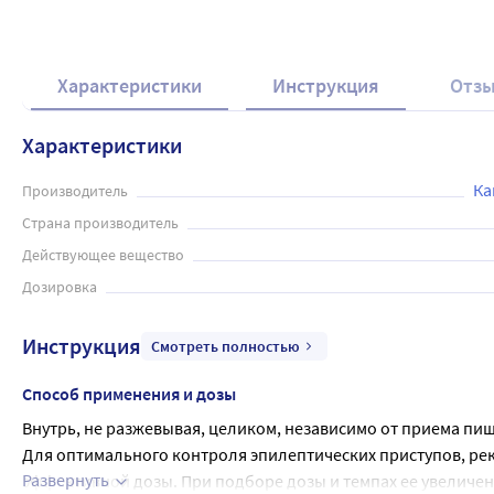
Характеристики
Инструкция
Отз
Характеристики
Ка
Производитель
Страна производитель
Действующее вещество
Дозировка
Инструкция
Смотреть полностью
Способ применения и дозы
Внутрь, не разжевывая, целиком, независимо от приема пищ
Для оптимального контроля эпилептических приступов, рек
Развернуть
эффективной дозы. При подборе дозы и темпах ее увеличен