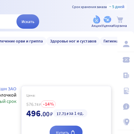
~ 5 дней
Срок хранения заказа
Искать
Акции
Уценка
Корзина
лечение орви и гриппа
Здоровье ног и суставов
Гигиена и уход
кшн ЗАО
олочкой
Цена:
ый срок
14
576
.74
₽
496
.00
за 1 ед.
₽
17
.71
₽
Купить