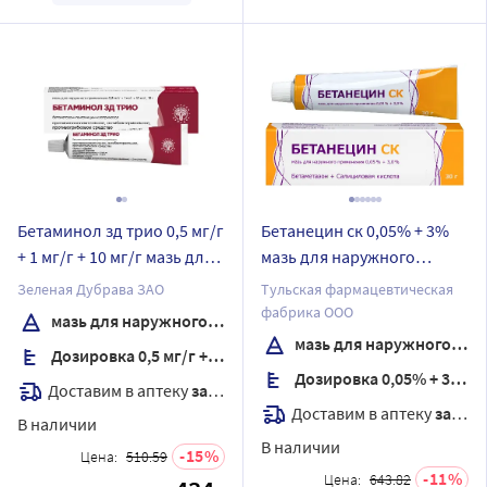
Бетаминол зд трио 0,5 мг/г
Бетанецин ск 0,05% + 3%
+ 1 мг/г + 10 мг/г мазь для
мазь для наружного
наружного применения 15
применения 30 гр
Зеленая Дубрава ЗАО
Тульская фармацевтическая
гр
фабрика ООО
мазь для наружного применения
мазь для наружного применения
Дозировка 0,5 мг/г + 1 мг/г + 10 мг/г
Дозировка 0,05% + 3,0%
Доставим в аптеку
завтра
Доставим в аптеку
завтра
В наличии
В наличии
15
Цена:
510.59
11
Цена:
643.82