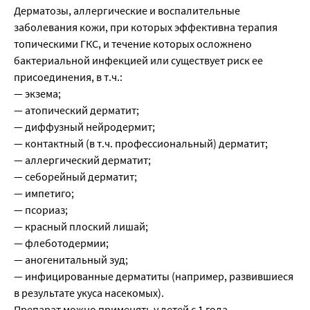
Дерматозы, аллергические и воспалительные
заболевания кожи, при которых эффективна терапия
топическими ГКС, и течение которых осложнено
бактериальной инфекцией или существует риск ее
присоединения, в т.ч.:
— экзема;
— атопический дерматит;
— диффузный нейродермит;
— контактный (в т.ч. профессиональный) дерматит;
— аллергический дерматит;
— себорейный дерматит;
— импетиго;
— псориаз;
— красный плоский лишай;
— флеботодермии;
— аногенитальный зуд;
— инфицированные дерматиты (например, развившиеся
в результате укуса насекомых).
Препарат можно применять у детей с 1 года.