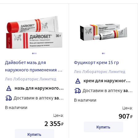
Дайвобет мазь для
Фуцикорт крем 15 гр
наружного применения 30
Лео Лэбораторис Лимитед
гр
Лео Лэбораторис Лимитед
крем для наружного применения
мазь для наружного применения
Доставим в аптеку
завтра
Доставим в аптеку
завтра
В наличии
В наличии
Цена:
907
Цена:
₽
2 355
₽
Купить
Купить