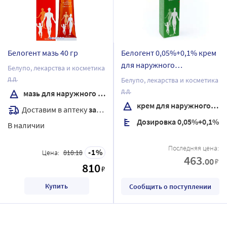
Белогент мазь 40 гр
Белогент 0,05%+0,1% крем
для наружного
Белупо, лекарства и косметика
применения 15 гр
д.д.
Белупо, лекарства и косметика
д.д.
мазь для наружного применения
крем для наружного применения
Доставим в аптеку
завтра
Дозировка 0,05%+0,1%
В наличии
Последняя цена:
1
Цена:
818.18
463
.00
₽
810
₽
Купить
Сообщить о поступлении