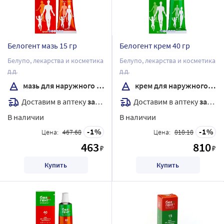
Белогент мазь 15 гр
Белогент крем 40 гр
Белупо, лекарства и косметика
Белупо, лекарства и косметика
д.д.
д.д.
мазь для наружного применения
крем для наружного применения
Доставим в аптеку
завтра
Доставим в аптеку
завтра
В наличии
В наличии
1
1
Цена:
467.68
Цена:
818.18
463
810
₽
₽
Купить
Купить