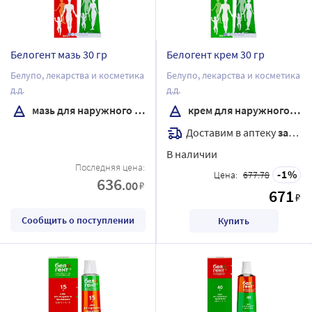
Белогент мазь 30 гр
Белогент крем 30 гр
Белупо, лекарства и косметика
Белупо, лекарства и косметика
д.д.
д.д.
мазь для наружного применения
крем для наружного применения
Доставим в аптеку
завтра
В наличии
Последняя цена:
1
Цена:
677.78
636
.00
₽
671
₽
Сообщить о поступлении
Купить