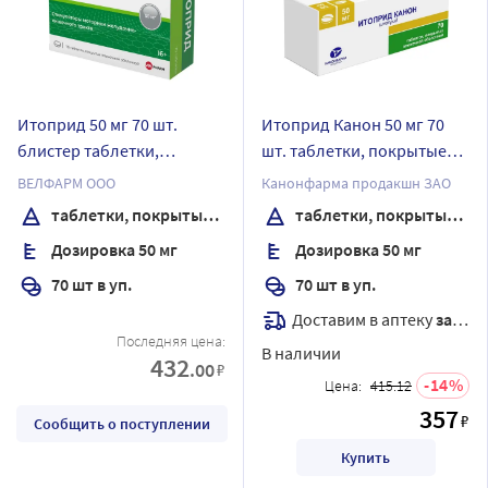
Итоприд 50 мг 70 шт.
Итоприд Канон 50 мг 70
блистер таблетки,
шт. таблетки, покрытые
покрытые пленочной
пленочной оболочкой
ВЕЛФАРМ ООО
Канонфарма продакшн ЗАО
оболочкой
таблетки, покрытые пленочной оболочкой
таблетки, покрытые пленочной оболочкой
Дозировка 50 мг
Дозировка 50 мг
70 шт в уп.
70 шт в уп.
Доставим в аптеку
завтра
Последняя цена:
В наличии
432
.00
₽
14
Цена:
415.12
357
₽
Сообщить о поступлении
Купить