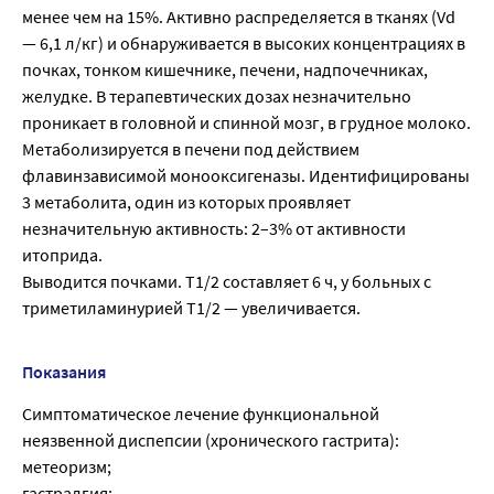
менее чем на 15%. Активно распределяется в тканях (Vd
— 6,1 л/кг) и обнаруживается в высоких концентрациях в
почках, тонком кишечнике, печени, надпочечниках,
желудке. В терапевтических дозах незначительно
проникает в головной и спинной мозг, в грудное молоко.
Метаболизируется в печени под действием
флавинзависимой монооксигеназы. Идентифицированы
3 метаболита, один из которых проявляет
незначительную активность: 2–3% от активности
итоприда.
Выводится почками. Т1/2 составляет 6 ч, у больных с
триметиламинурией Т1/2 — увеличивается.
Показания
Симптоматическое лечение функциональной
неязвенной диспепсии (хронического гастрита):
метеоризм;
гастралгия;