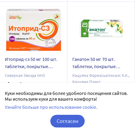
Итоприд-сз 50 мг 100 шт.
Ганатон 50 мг 70 шт.
таблетки, покрытые
таблетки, покрытые
пленочной оболочкой
пленочной оболочкой
Северная Звезда НАО
Кацуяма Фармасьютикалс К.К.,
Кацуяма Плант
таблетки, покрытые пленочной оболочкой
таблетки, покрытые пленочной оболочкой
Куки необходимы для более удобного посещения сайтов.
Дозировка 50 мг
Мы используем куки для вашего комфорта!
Дозировка 50 мг
100 шт в уп.
Узнайте больше про использование cookie.
70 шт в уп.
Доставим в аптеку
завтра
Согласен
В наличии
Последняя цена:
Корзина
Вход / Регистрация
8
1 292
Цена:
609.78
.00
₽