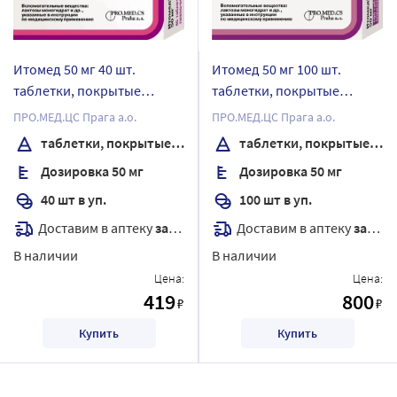
Итомед 50 мг 40 шт.
Итомед 50 мг 100 шт.
таблетки, покрытые
таблетки, покрытые
пленочной оболочкой
пленочной оболочкой
ПРО.МЕД.ЦС Прага а.о.
ПРО.МЕД.ЦС Прага а.о.
таблетки, покрытые пленочной оболочкой
таблетки, покрытые пленочной оболочкой
Дозировка 50 мг
Дозировка 50 мг
40 шт в уп.
100 шт в уп.
Доставим в аптеку
завтра
Доставим в аптеку
завтра
В наличии
В наличии
Цена:
Цена:
419
800
₽
₽
Купить
Купить