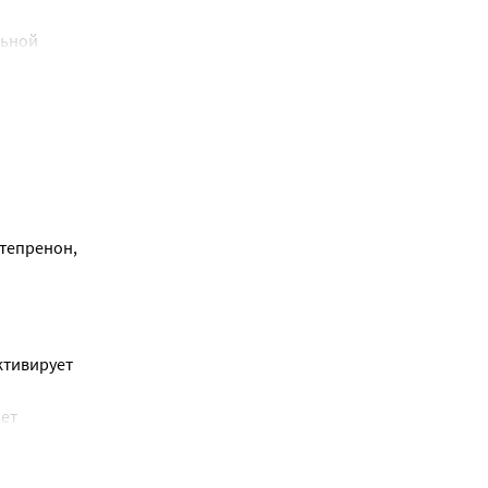
ьной 
тепренон, 
е 
тивирует 
ет 
ивности 