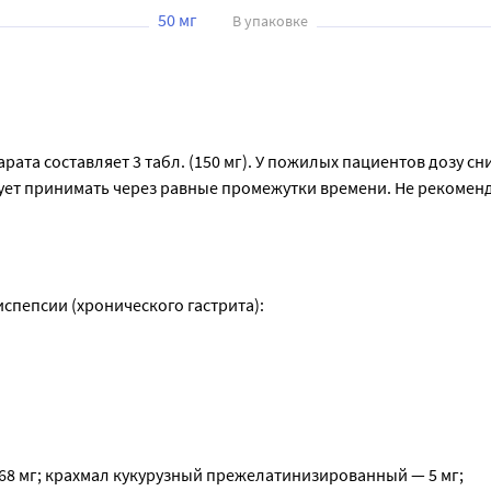
50 мг
В упаковке
парата составляет 3 табл. (150 мг). У пожилых пациентов дозу сн
ует принимать через равные промежутки времени. Не рекоменд
пепсии (хронического гастрита):
68 мг; крахмал кукурузный прежелатинизированный — 5 мг; 