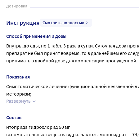
Дозировка
Инструкция
Смотреть полностью
Способ применения и дозы
Внутрь, до еды, по 1 табл. 3 раза в сутки. Суточная доза пре
препарат не был принят вовремя, то в дальнейшем его след
принимать в двойной дозе для компенсации пропущенной.
Показания
Симптоматическое лечение функциональной неязвенной дис
метеоризм;
Развернуть
гастралгия;
ощущение дискомфорта в эпигастральной области;
анорексия;
Состав
изжога;
итоприда гидрохлорид 50 мг
тошнота;
вспомогательные вещества ядра: лактозы моногидрат — 74,
рвота.