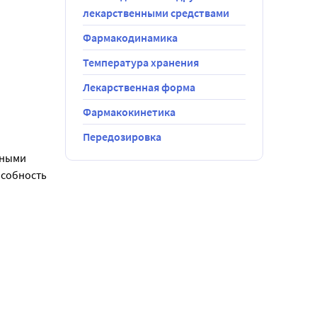
лекарственными средствами
Фармакодинамика
Температура хранения
Лекарственная форма
Фармакокинетика
Передозировка
ными 
 дефиците 
собность 
ой функцией 
чезает 