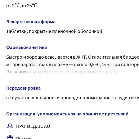
ацетилхолинэстеразы.
от 2℃ до 25℃
Оказывает специфическое действие на верхние отделы ЖКТ, 
влияния на сывороточные концентрации гастрина.
Лекарственная форма
Таблетки, покрытые пленочной оболочкой
Фармакокинетика
Быстро и хорошо всасывается в ЖКТ. Относительная биодост
мг препарата Tmax в плазме — около 0,5–0,75 ч. При повторн
Развернуть
имеет линейный характер, кумуляция минимальна.
Связывается с белками плазмы (в основном с альбумином) н
распределяется в тканях (Vd — 6,1 л/кг) и обнаруживается в
Передозировка
надпочечниках, желудке. В терапевтических дозах незначит
в случае передозировки проводят промывание желудка и с
Метаболизируется в печени под действием флавинзависимо
проявляет незначительную активность: 2–3% от активности
Организация, уполномоченная на принятие претензий
Выводится почками. Т1/2 составляет 6 ч, у больных с триме
ПРО.МЕД.ЦС АО
Россия