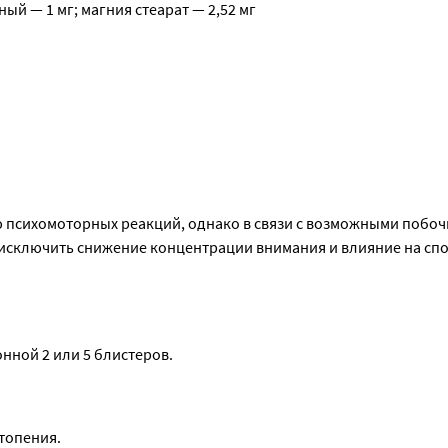
ый — 1 мг; магния стеарат — 2,52 мг
 психомоторных реакций, однако в связи с возможными побоч
 лактозы, итоприд применяют с осторожностью при врожденном
исключить снижение концентрации внимания и влияние на спо
альабсорбции и в гериатрии у пожилых пациентов со сниженн
бходимо прервать или полностью прекратить лечение.
аться преходящая декомпенсация цирроза печени, которая ис
онной 2 или 5 блистеров.
топения.