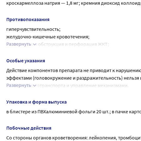
кроскармеллоза натрия — 1,8 мг; кремния диоксид коллоидн
Противопоказания
гиперчувствительность;
желудочно-кишечные кровотечения;
Развернуть
механическая обструкция и перфорация ЖКТ;
детский возраст (до 16 лет);
беременность;
Особые указания
период лактации.
Действие компонентов препарата не приводит к нарушению
С осторожностью: в связи с наличием в составе препарата
эффектами (головокружение и раздражительность) нельзя 
лактазы, непереносимости лактозы, глюкозо-галактозной м
Развернуть
вождения автотранспорта и управление механизмами.
печени и почек.
При проявлении симптомов галактореи и гинекомастии нео
При лечении первичного билиарного цирроза может наблюд
Упаковка и форма выпуска
после отмены препарата.
в блистере из ПВХалюминиевой фольги 20 шт.; в пачке карт
Побочные действия
Со стороны органов кроветворения: лейкопения, тромбоци