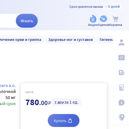
~ 5 дней
Срок хранения заказа
Искать
Акции
Уценка
Корзина
лечение орви и гриппа
Здоровье ног и суставов
Гигиена и уход
ага а.о.
олочкой
Цена:
50 мг
780
.00
за 1 ед.
₽
7
.80
₽
ый срок
Купить