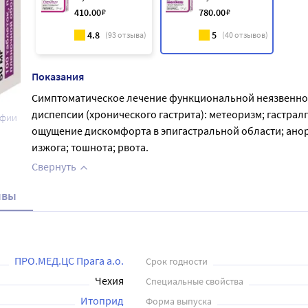
410
.00
₽
780
.00
₽
4.8
5
(
93
отзыва)
(
40
отзывов)
Показания
Симптоматическое лечение функциональной неязвенн
диспепсии (хронического гастрита): метеоризм; гастралг
афии
ощущение дискомфорта в эпигастральной области; анор
изжога; тошнота; рвота.
Свернуть
ывы
ПРО.МЕД.ЦС Прага а.о.
Срок годности
Чехия
Специальные свойства
Итоприд
Форма выпуска