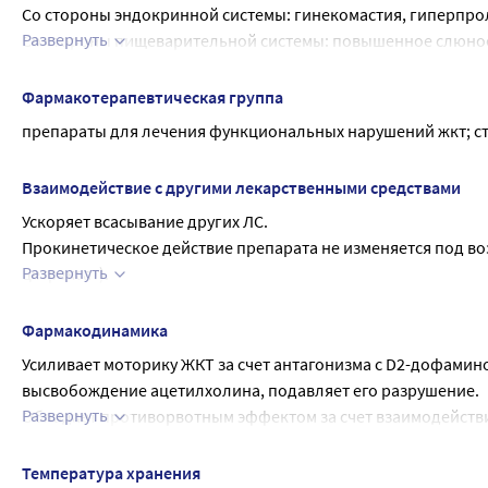
Со стороны эндокринной системы: гинекомастия, гиперпр
Развернуть
Со стороны пищеварительной системы: повышенное слюноотд
области.
Со стороны нервной системы: головная боль, нарушение сн
Фармакотерапевтическая группа
Аллергические реакции: крапивница, анафилактический шо
препараты для лечения функциональных нарушений жкт; с
Лабораторные показатели: повышение активности АСТ, АЛТ
Взаимодействие с другими лекарственными средствами
Ускоряет всасывание других ЛС.
Прокинетическое действие препарата не изменяется под во
Развернуть
цетраксат).
Антихолинергические вещества понижают эффективность 
Холиномиметическое воздействие итоприда может повысит
Фармакодинамика
ингибиторов холинэстеразы
Усиливает моторику ЖКТ за счет антагонизма с D2-дофами
высвобождение ацетилхолина, подавляет его разрушение.
Развернуть
Обладает противорвотным эффектом за счет взаимодействия
дозозависимое подавление рвоты, вызванной апоморфино
Активирует пропульсивную моторику желудка за счет антаг
Температура хранения