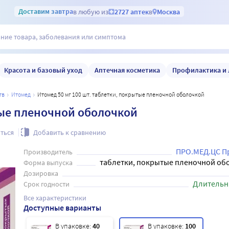
Доставим
завтра
в любую из
2727 аптек
в
Москва
Красота и базовый уход
Аптечная косметика
Профилактика и 
тв
итомед
Итомед 50 мг 100 шт. таблетки, покрытые пленочной оболочкой
тые пленочной оболочкой
ться
Добавить к сравнению
ПРО.МЕД.ЦС Пр
Производитель
таблетки, покрытые пленочной об
Форма выпуска
Дозировка
Длительн
Срок годности
Все характеристики
Доступные варианты
В упаковке:
40
В упаковке:
100