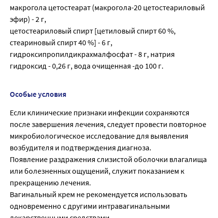
макрогола цетостеарат (макрогола-20 цетостеариловый
эфир) - 2 г,
цетостеариловый спирт [цетиловый спирт 60 %,
стеариновый спирт 40 %] - 6 г,
гидроксипропилдикрахмалфосфат - 8 г, натрия
гидроксид - 0,26 г, вода очищенная -до 100 г.
Особые условия
Если клинические признаки инфекции сохраняются
после завершения лечения, следует провести повторное
микробиологическое исследование для выявления
возбудителя и подтверждения диагноза.
Появление раздражения слизистой оболочки влагалища
или болезненных ощущений, служит показанием к
прекращению лечения.
Вагинальный крем не рекомендуется использовать
одновременно с другими интравагинальными
лекарственными средствами.