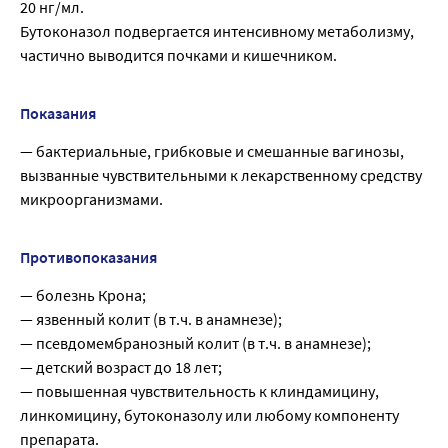
20 нг/мл.
Бутоконазол подвергается интенсивному метаболизму,
частично выводится почками и кишечником.
Показания
— бактериальные, грибковые и смешанные вагинозы,
вызванные чувствительными к лекарственному средству
микроорганизмами.
Противопоказания
— болезнь Крона;
— язвенный колит (в т.ч. в анамнезе);
— псевдомембранозный колит (в т.ч. в анамнезе);
— детский возраст до 18 лет;
— повышенная чувствительность к клиндамицину,
линкомицину, бутоконазолу или любому компоненту
препарата.