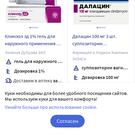
Клинзол зд 1% гель для
Далацин 100 мг 3 шт.
наружного применения 30
суппозитории
гр
вагинальные
Зеленая Дубрава ЗАО
Фармация и Апджон Кампани
ЭлЭлСи
гель для наружного применения
суппозитории вагинальные
Дозировка 1%
Дозировка 100 мг
Доставим в аптеку
завтра
3 шт в уп.
В наличии
Куки необходимы для более удобного посещения сайтов.
Доставим в аптеку
завтра
15
Мы используем куки для вашего комфорта!
Цена:
509.41
В наличии
433
Узнайте больше про использование cookie.
₽
Цена:
Купить
806
Согласен
₽
Корзина
Вход / Регистрация
Купить