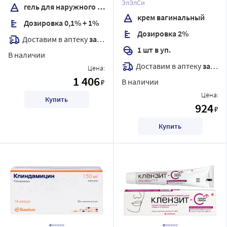
гр
ЭлЭлСи
гель для наружного применения
крем вагинальный
Дозировка 0,1% + 1%
Дозировка 2%
Доставим в аптеку
завтра
1 шт в уп.
В наличии
Доставим в аптеку
завтра
Цена:
1 406
В наличии
₽
Цена:
Купить
924
₽
Купить