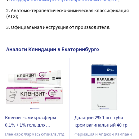
2. Анатомо-терапевтическо-химическая классификация
(ATX);
3. Официальная инструкция от производителя.
Аналоги Клиндацин в Екатеринбурге
Клензит-с микросферы
Далацин 2% 1 шт. туба
0,1% + 1% гель для
крем вагинальный 40 гр
наружного применения 15
Гленмарк Фармасьютикалз Лтд
Фармация и Апджон Кампани