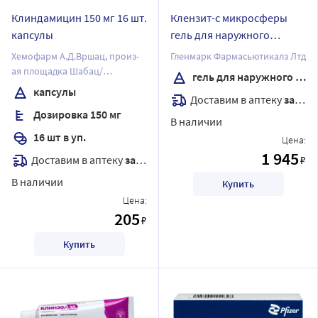
Клиндамицин 150 мг 16 шт.
Клензит-с микросферы
капсулы
гель для наружного
применения 30 гр
Хемофарм А.Д.Вршац, произ-
Гленмарк Фармасьютикалз Лтд
ая площадка Шабац/
гель для наружного применения
Хемофарм А.Д.
капсулы
Доставим в аптеку
завтра
Дозировка 150 мг
В наличии
16 шт в уп.
Цена:
1 945
Доставим в аптеку
завтра
₽
В наличии
Купить
Цена:
205
₽
Купить