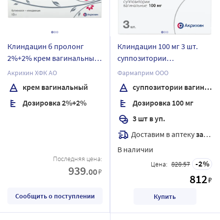
Клиндацин б пролонг
Клиндацин 100 мг 3 шт.
2%+2% крем вагинальный
суппозитории
19 гр
вагинальные
Акрихин ХФК АО
Фармаприм ООО
крем вагинальный
суппозитории вагинальные
Дозировка 2%+2%
Дозировка 100 мг
3 шт в уп.
Доставим в аптеку
завтра
В наличии
Последняя цена:
2
Цена:
828.57
939
.00
₽
812
₽
Сообщить о поступлении
Купить