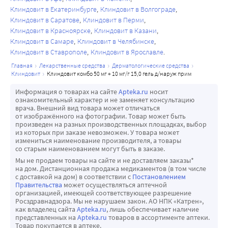
Клиндовит в Екатеринбурге
Клиндовит в Волгограде
Клиндовит в Саратове
Клиндовит в Перми
Клиндовит в Красноярске
Клиндовит в Казани
Клиндовит в Самаре
Клиндовит в Челябинске
Клиндовит в Ставрополе
Клиндовит в Ярославле
главная
лекарственные средства
дерматологические средства
клиндовит
клиндовит комбо 50 мг + 10 мг/г 15,0 гель д/наруж прим
Информация о товарах на сайте
Apteka.ru
носит
ознакомительный характер и не заменяет консультацию
врача. Внешний вид товара может отличаться
от изображённого на фотографии. Товар может быть
произведен на разных производственных площадках, выбор
из которых при заказе невозможен. У товара может
измениться наименование производителя, а товары
со старым наименованием могут быть в заказе.
Мы не продаем товары на сайте и не доставляем заказы*
на дом. Дистанционная продажа медикаментов (в том числе
с доставкой на дом) в соответствии с
Постановлением
Правительства
может осуществляться аптечной
организацией, имеющей соответствующее разрешение
Росздравнадзора. Мы не нарушаем закон. АО НПК «Катрен»,
как владелец сайта
Apteka.ru
, лишь обеспечивает наличие
представленных на
Apteka.ru
товаров в ассортименте аптеки.
Товар покупается в аптеке.