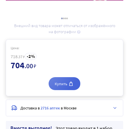
Внешний вид товара может отличаться от изображённого
на фотографии
Цена:
2
718
.37
₽
704
.00
₽
Купить
Доставка в
2716 аптек
в Москве
Вместе выгоднее!
Этот товар входит в 1 набор