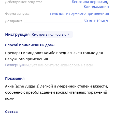
Бензоила пероксид
Действующее вещество
Клиндамицин
гель для наружного применения
Форма выпуска
50 мг + 10 мг/г
Дозировка
Инструкция
Смотреть полностью
Способ применения и дозы
Препарат Клиндовит Комбо предназначен только для 
наружного применения.
Развернуть
Препарат следует наносить тонким слоем на всю 
поражённую область 1 раз в день после тщательного 
очищения кожи очищающим средством мягкого 
Показания
действия и полного высыхания кожи.
Акне (acne vulgaris) легкой и умеренной степени тяжести, 
Гель плохо впитывается в случае нанесения на кожу 
особенно с преобладанием воспалительных поражений 
чрезмерного количества препарата.
кожи.
После нанесения геля следует вымыть руки.
При необходимости после впитывания геля можно 
Состав
использовать увлажняющее средство.