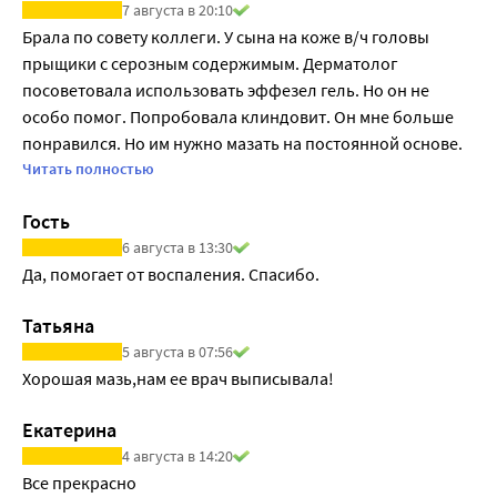
7 августа в 20:10
бензоила пероксида, снижало количество резистентных 
Брала по совету коллеги. У сына на коже в/ч головы 
к клиндамицину организмов Р. acnes.
прыщики с серозным содержимым. Дерматолог 
Уровень приобретенной резистентности для конкретных 
посоветовала использовать эффезел гель. Но он не 
организмов может варьироваться в зависимости от 
особо помог. Попробовала клиндовит. Он мне больше 
географического положения и времени.
понравился. Но им нужно мазать на постоянной основе. 
Если это возможно, следует учитывать местные данные о 
Мы используем через день. Если мазать раз в неделю 
Читать полностью
резистентности, в особенности при лечении серьезных 
эффекта не будет. По крайней мере у нас так.
инфекций.
Гость
Было установлено наличие перекрёстной 
6 августа в 13:30
резистентности между клиндамицином и линкомицином.
Да, помогает от воспаления. Спасибо.
Татьяна
5 августа в 07:56
Хорошая мазь,нам ее врач выписывала!
Екатерина
4 августа в 14:20
Все прекрасно