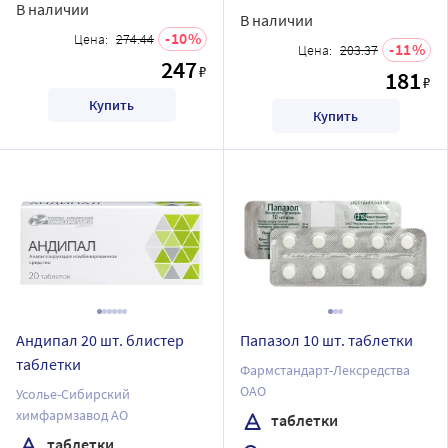
В наличии
В наличии
10
Цена:
274.44
11
Цена:
203.37
247
₽
181
₽
Купить
Купить
Андипал 20 шт. блистер
Папазол 10 шт. таблетки
таблетки
Фармстандарт-Лексредства
ОАО
Усолье-Сибирский
химфармзавод АО
таблетки
таблетки