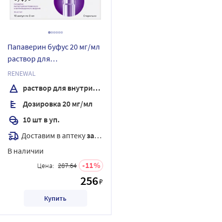
Папаверин буфус 20 мг/мл
раствор для
внутривенного и
RENEWAL
внутримышечного
раствор для внутривенного и внутримышечного введения
введения 2 мл ампулы 10
Дозировка 20 мг/мл
шт.
10 шт в уп.
Доставим в аптеку
завтра
В наличии
11
Цена:
287.64
256
₽
Купить