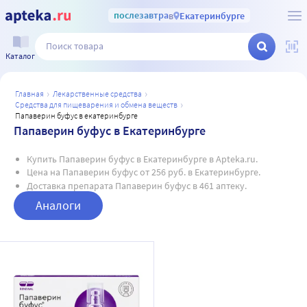
послезавтра
в
Екатеринбурге
Каталог
главная
лекарственные средства
средства для пищеварения и обмена веществ
папаверин буфус в екатеринбурге
Папаверин буфус в Екатеринбурге
Купить Папаверин буфус в Екатеринбурге в Apteka.ru.
Цена на Папаверин буфус от 256 руб. в Екатеринбурге.
Доставка препарата Папаверин буфус в 461 аптеку.
Аналоги