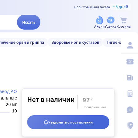
~ 5 дней
Срок хранения заказа
Искать
Акции
Уценка
Корзина
лечение орви и гриппа
Здоровье ног и суставов
Гигиена и уход
авод АО
тальные
Нет в наличии
97
₽
20 мг
Последняя цена
10
Уведомить о поступлении