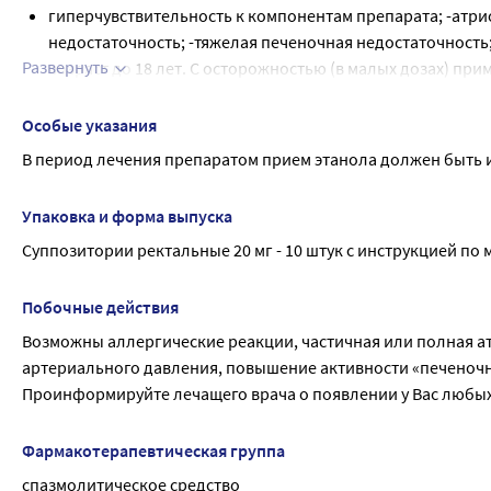
гиперчувствительность к компонентам препарата; -атрио
недостаточность; -тяжелая печеночная недостаточность;
Развернуть
возраст до 18 лет. С осторожностью (в малых дозах) п
почечной недостаточности, недостаточности функции н
наджелудочковой тахикардии, шоковых состояниях, бер
Особые указания
В период лечения препаратом прием этанола должен быть 
Упаковка и форма выпуска
Суппозитории ректальные 20 мг - 10 штук с инструкцией по
Побочные действия
Возможны аллергические реакции, частичная или полная а
артериального давления, повышение активности «печеночны
Проинформируйте лечащего врача о появлении у Вас любы
Фармакотерапевтическая группа
спазмолитическое средство