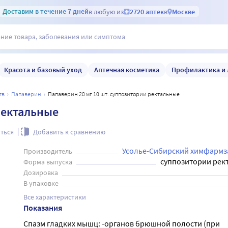
Доставим
в течение 7 дней
в любую из
2720 аптек
в
Москве
Красота и базовый уход
Аптечная косметика
Профилактика и 
тв
папаверин
Папаверин 20 мг 10 шт. суппозитории ректальные
ректальные
ться
Добавить к сравнению
Усолье-Сибирский химфармз
Производитель
суппозитории рек
Форма выпуска
Дозировка
В упаковке
Все характеристики
Показания
Спазм гладких мышц: -органов брюшной полости (при