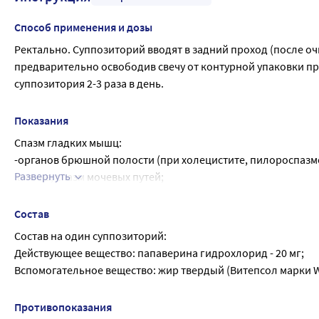
Способ применения и дозы
Ректально. Суппозиторий вводят в задний проход (после 
предварительно освободив свечу от контурной упаковки при
суппозитория 2-3 раза в день.
Показания
Спазм гладких мышц:
-органов брюшной полости (при холецистите, пилороспазме
Развернуть
колике, спазм мочевых путей;
-периферических сосудов (при эндартериите);
-сосудов головного мозга (при мигрени);
Состав
-сердца (при стенокардии - в составе комплексной терапии)
Состав на один суппозиторий:
-бронхов (при бронхоспазме).
Действующее вещество: папаверина гидрохлорид - 20 мг;
Вспомогательное вещество: жир твердый (Витепсол марки W3
Противопоказания