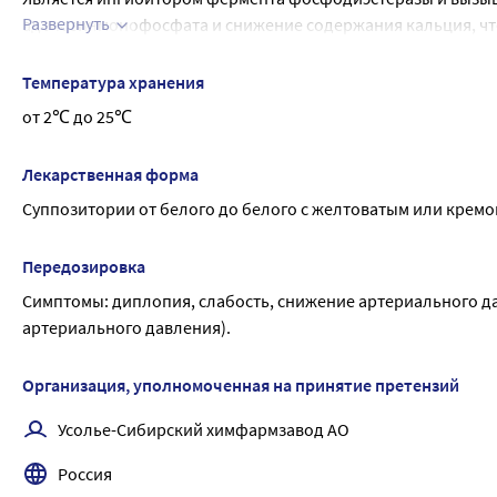
Развернуть
аденозинмонофосфата и снижение содержания кальция, что
Действие папаверина гидрохлорида на центральную нервную
седативный эффект.
Температура хранения
Снижает тонус гладких мышц внутренних органов (желудочн
от 2℃ до 25℃
сосудов и оказывает в связи с этим сосудорасширяющее и с
сердечной мышцы и замедляет внутрисердечную проводим
Лекарственная форма
Суппозитории от белого до белого с желтоватым или крем
Передозировка
Симптомы: диплопия, слабость, снижение артериального да
артериального давления).
Организация, уполномоченная на принятие претензий
Усолье-Сибирский химфармзавод АО
Россия