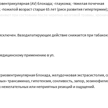
вентрикулярная (AV) блокада; -глаукома; -тяжелая почечная
 -пожилой возраст старше 65 лет (риск развития гипертермии);
рименяют при состоянии после черепно-мозговой травмы, хрони
адпочечников, гипотиреозе, гиперплазии предстательной жел
еменности, периоде грудного вскармливания.
исключен. Вазодилатирующее действие снижается при табакок
 медицинскому применению в уп.
триовентрикулярная блокада, желудочковая экстрасистолия, с
х» трансаминаз, гипотензия, сонливость, запор, эозинофили
х нежелательных или неприятных реакций и ощущений.