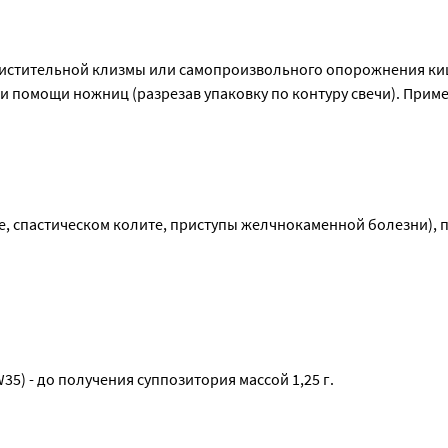
очистительной клизмы или самопроизвольного опорожнения киш
 помощи ножниц (разрезав упаковку по контуру свечи). Примен
, спастическом колите, приступы желчнокаменной болезни), п
;
5) - до получения суппозитория массой 1,25 г.