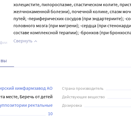
холецистите, пилороспазме, спастическом колите, прис
желчнокаменной болезни), почечной колике, спазм моч
путей; -периферических сосудов (при эндартериите); -с
головного мозга (при мигрени); -сердца (при стенокарди
составе комплексной терапии); -бронхов (при бронхоспа
Свернуть
афии
ывы
ирский химфармзавод АО
Страна производитель
та месте, Беречь от детей
Действующее вещество
суппозитории ректальные
Дозировка
10