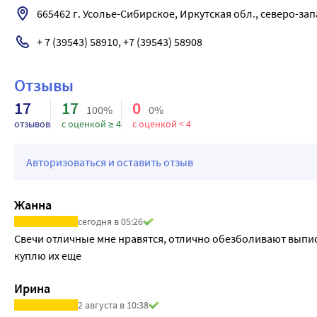
665462 г. Усолье-Сибирское, Иркутская обл., северо-за
+ 7 (39543) 58910, +7 (39543) 58908
Отзывы
17
17
0
100%
0%
отзывов
с оценкой ≥ 4
с оценкой < 4
Авторизоваться и оставить отзыв
Жанна
сегодня в 05:26
Свечи отличные мне нравятся, отлично обезболивают выписа
куплю их еще
Ирина
2 августа в 10:38