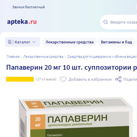
Звонок бесплатный
Лекарственные средства
Витамины и бад
Каталог
главная
лекарственные средства
средства для пищеварения и обмена вещес
Папаверин 20 мг 10 шт. суппозитории 
Добавить в избранное
Подели
(
17
отзывов)