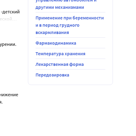
другими механизмами
 -детский
Применение при беременности
ческой
и в период грудного
езы,
вскармливания
Фармакодинамика
урении.
Температура хранения
Лекарственная форма
Передозировка
нижение 
я.