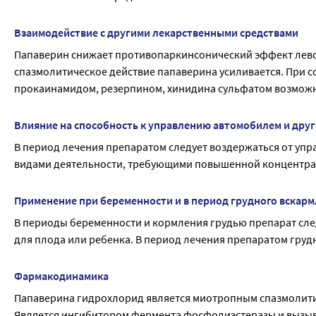
Взаимодействие с другими лекарственными средствами
Папаверин снижает противопаркинсонический эффект лево
спазмолитическое действие папаверина усиливается. При 
прокаинамидом, резерпином, хинидина сульфатом возможн
Влияние на способность к управлению автомобилем и дру
В период лечения препаратом следует воздержаться от упр
видами деятельности, требующими повышенной концентра
Применение при беременности и в период грудного вскар
В периоды беременности и кормления грудью препарат след
для плода или ребенка. В период лечения препаратом гру
Фармакодинамика
Папаверина гидрохлорид является миотропным спазмолити
Является ингибитором фермента фосфодиэстеразы и вызыва