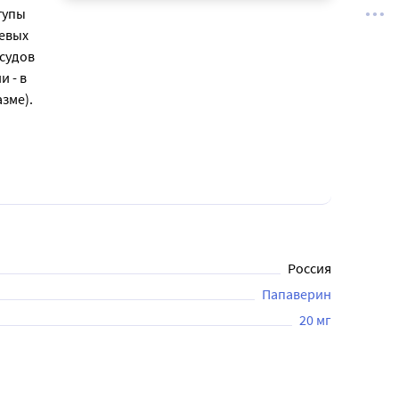
тупы
евых
осудов
и - в
зме).
Россия
Папаверин
20 мг