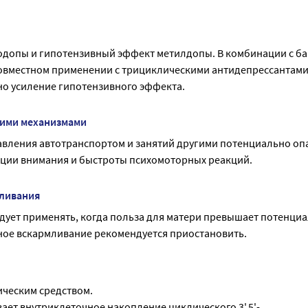
допы и гипотензивный эффект метилдопы. В комбинации с ба
совместном применении с трициклическими антидепрессантами,
о усиление гипотензивного эффекта.
гими механизмами
авления автотранспортом и занятий другими потенциально оп
ции внимания и быстроты психомоторных реакций.
мливания
ует применять, когда польза для матери превышает потенциа
дное вскармливание рекомендуется приостановить.
ческим средством.
ет внутриклеточное накопление циклического 3',5'-