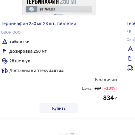
Тербинафин 250 мг 28 шт. таблетки
Тер
гр
ОЗОН ООО
Оксф
таблетки
Дозировка 250 мг
28 шт в уп.
Доставим в аптеку
завтра
В наличии
10
Цена:
927
834
₽
Купить