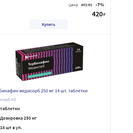
7
Цена:
451.61
420
₽
Купить
бинафин медисорб 250 мг 14 шт. таблетки
исорб АО
таблетки
Дозировка 250 мг
14 шт в уп.