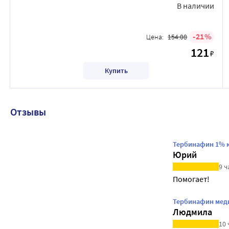
В наличии
21
Цена:
154.08
121
₽
Купить
Отзывы
Тербинафин 1% к
Юрий
9 ч
Помогает!
Тербинафин меди
Людмила
10 