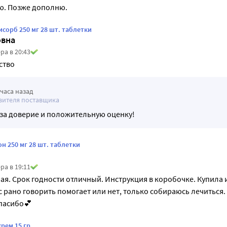
ю. Позже дополню.
сорб 250 мг 28 шт. таблетки
овна
ра в 20:43
ство
 часа назад
вителя поставщика
за доверие и положительную оценку!
 250 мг 28 шт. таблетки
ра в 19:11
ая. Срок годности отличный. Инструкция в коробочке. Купила и
с рано говорить помогает или нет, только собираюсь лечиться. 
спасибо💕
рем 15 гр