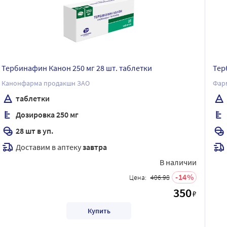
Тербинафин Канон 250 мг 28 шт. таблетки
Тер
Канонфарма продакшн ЗАО
Фар
таблетки
Дозировка 250 мг
28 шт в уп.
Доставим в аптеку
завтра
В наличии
14
Цена:
406.98
350
₽
Купить