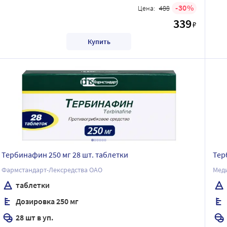
30
Цена:
488
339
₽
Купить
Тербинафин 250 мг 28 шт. таблетки
Тер
Фармстандарт-Лексредства ОАО
Мед
таблетки
Дозировка 250 мг
28 шт в уп.