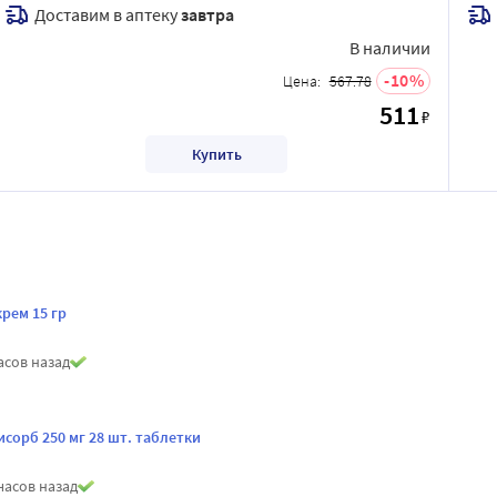
Доставим в аптеку
завтра
В наличии
10
Цена:
567.78
511
₽
Купить
рем 15 гр
асов назад
сорб 250 мг 28 шт. таблетки
часов назад