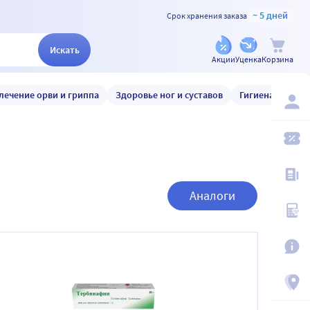
~ 5 дней
Срок хранения заказа
Искать
Акции
Уценка
Корзина
лечение орви и гриппа
Здоровье ног и суставов
Гигиена и уход
Аналоги