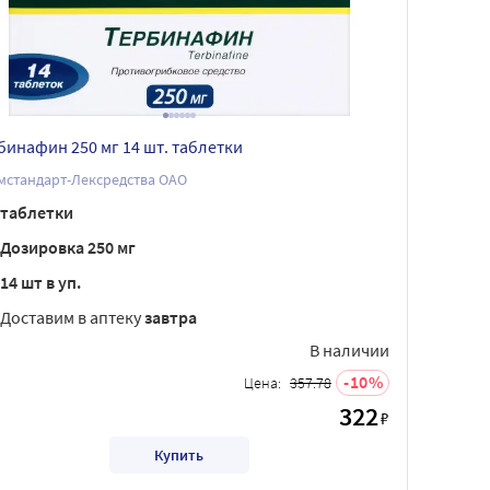
бинафин 250 мг 14 шт. таблетки
мстандарт-Лексредства ОАО
таблетки
Дозировка 250 мг
14 шт в уп.
Доставим в аптеку
завтра
В наличии
10
Цена:
357.78
322
₽
Купить