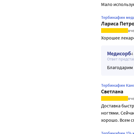
Мало использу
Тербинафин меди
Лариса Петр
вче
Хорошее лекар
Медисорб
4
Ответ предста
Благодарим 
Тербинафин Канон
Светлана
вче
Доставка быстр
ногтями. Сейча
хорошо. Всем 
Тербинафин 1% к