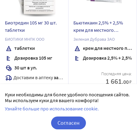
Биотредин 105 мг 30 шт.
Бьютикаин 2,5% + 2,5%
таблетки
крем для местного
применения для
БИОТИКИ МНПК ООО
Зеленая Дубрава ЗАО
наружного применения
таблетки
крем для местного применения
100 гр
Дозировка 105 мг
Дозировка 2,5% + 2,5%
30 шт в уп.
Последняя цена:
Доставим в аптеку
завтра
1 661
.00
₽
В наличии
Куки необходимы для более удобного посещения сайтов.
15
Цена:
322.35
Сообщить о поступлении
Мы используем куки для вашего комфорта!
274
₽
Узнайте больше про использование cookie.
Купить
Согласен
Корзина
Вход / Регистрация