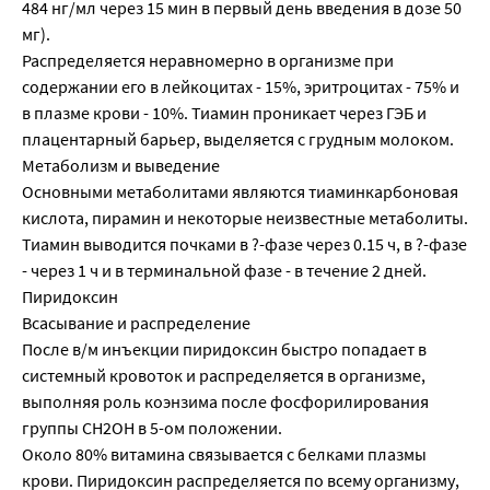
484 нг/мл через 15 мин в первый день введения в дозе 50
мг).
Распределяется неравномерно в организме при
содержании его в лейкоцитах - 15%, эритроцитах - 75% и
в плазме крови - 10%. Тиамин проникает через ГЭБ и
плацентарный барьер, выделяется с грудным молоком.
Метаболизм и выведение
Основными метаболитами являются тиаминкарбоновая
кислота, пирамин и некоторые неизвестные метаболиты.
Тиамин выводится почками в ?-фазе через 0.15 ч, в ?-фазе
- через 1 ч и в терминальной фазе - в течение 2 дней.
Пиридоксин
Всасывание и распределение
После в/м инъекции пиридоксин быстро попадает в
системный кровоток и распределяется в организме,
выполняя роль коэнзима после фосфорилирования
группы СН2ОН в 5-ом положении.
Около 80% витамина связывается с белками плазмы
крови. Пиридоксин распределяется по всему организму,