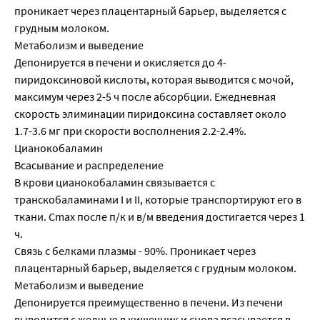
проникает через плацентарный барьер, выделяется с
грудным молоком.
Метаболизм и выведение
Депонируется в печени и окисляется до 4-
пиридоксиновой кислоты, которая выводится с мочой,
максимум через 2-5 ч после абсорбции. Ежедневная
скорость элиминации пиридоксина составляет около
1.7-3.6 мг при скорости восполнения 2.2-2.4%.
Цианокобаламин
Всасывание и распределение
В крови цианокобаламин связывается с
транскобаламинами I и II, которые транспортируют его в
ткани. Cmax после п/к и в/м введения достигается через 1
ч.
Связь с белками плазмы - 90%. Проникает через
плацентарный барьер, выделяется с грудным молоком.
Метаболизм и выведение
Депонируется преимущественно в печени. Из печени
выводится с желчью в кишечник и снова всасывается в