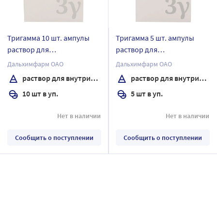
Тригамма 10 шт. ампулы
Тригамма 5 шт. ампулы
раствор для
раствор для
внутримышечного
внутримышечного
Дальхимфарм ОАО
Дальхимфарм ОАО
введения 2 мл
введения 2 мл
раствор для внутримышечного введения
раствор для внутримышечного введения
10 шт в уп.
5 шт в уп.
Нет в наличии
Нет в наличии
Сообщить о поступлении
Сообщить о поступлении