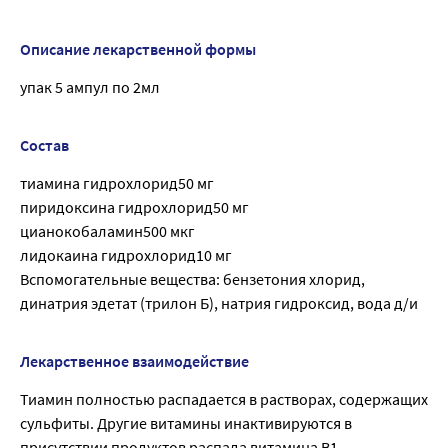
Описание лекарственной формы
упак 5 ампул по 2мл
Состав
тиамина гидрохлорид50 мг
пиридоксина гидрохлорид50 мг
цианокобаламин500 мкг
лидокаина гидрохлорид10 мг
Вспомогательные вещества: бензетония хлорид,
динатрия эдетат (трилон Б), натрия гидроксид, вода д/и
Лекарственное взаимодействие
Тиамин полностью распадается в растворах, содержащих
сульфиты. Другие витамины инактивируются в
присутствии продуктов распада витамина В1.