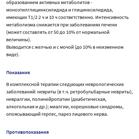
образованием активных метаболитов -
моноэтилглицинксилидида и глицинксилидида,
имеющих T1/2 2 ч и 10 ч соответственно. Интенсивность
метаболизма снижается при заболеваниях печени
(может составлять от 50 до 10% от нормальной
величины).
ВЫводится с желчью и с мочой (до 10% в неизменном
виде).
Показания
В комплексной терапии следующих неврологических
заболеваний: невриты (в т.ч. ретробульбарные невриты),
невралгии, полинейропатии (диабетическая,
алкогольная и др.); миалгии, корешковые синдромы,
опоясывающий герпес, парез лицевого нерва.
Противопоказания