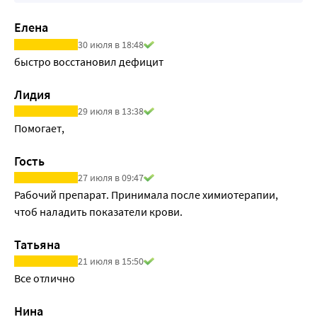
механизмами
Применение препарата B12 Aнкерманн не влияет на 
Елена
способность управлять транспортными средствами и 
30 июля в 18:48
работать с механизмами.
быстро восстановил дефицит
Лидия
29 июля в 13:38
Помогает,
Гость
27 июля в 09:47
Рабочий препарат. Принимала после химиотерапии, 
чтоб наладить показатели крови.
Татьяна
21 июля в 15:50
Все отлично
Нина