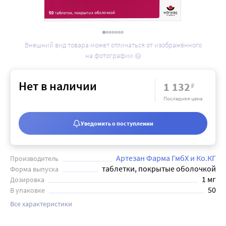
Внешний вид товара может отличаться от изображённого
на фотографии
Нет в наличии
1 132
₽
Последняя цена
Уведомить о поступлении
Артезан Фарма ГмбХ и Ко.КГ
Производитель
таблетки, покрытые оболочкой
Форма выпуска
1 мг
Дозировка
50
В упаковке
Все характеристики