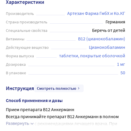
Характеристики
Артезан Фарма ГмбХ и Ко.КГ
Производитель
Германия
Страна производитель
Беречь от детей
Специальные свойства
В12 (цианокобаламин)
Витамины
Цианокобаламин
Действующее вещество
таблетки, покрытые оболочкой
Форма выпуска
1 мг
Дозировка
50
В упаковке
Инструкция
Смотреть полностью
Способ применения и дозы
Прием препарата B12 Aнкерманн
Всегда принимайте препарат B12 Aнкерманн в полном 
Развернуть
соответствии с рекомендациями лечащего врача. При 
появлении сомнений посоветуйтесь с лечащим врачом.