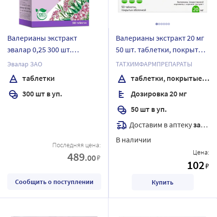
Валерианы экстракт
Валерианы экстракт 20 мг
эвалар 0,25 300 шт.
50 шт. таблетки, покрытые
таблетки
оболочкой
Эвалар ЗАО
ТАТХИМФАРМПРЕПАРАТЫ
таблетки
таблетки, покрытые оболочкой
300 шт в уп.
Дозировка 20 мг
50 шт в уп.
Доставим в аптеку
завтра
В наличии
Последняя цена:
Цена:
489
.00
₽
102
₽
Сообщить о поступлении
Купить