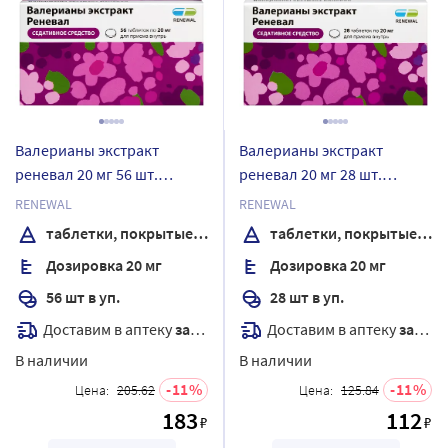
Валерианы экстракт
Валерианы экстракт
реневал 20 мг 56 шт.
реневал 20 мг 28 шт.
таблетки, покрытые
таблетки, покрытые
RENEWAL
RENEWAL
пленочной оболочкой
пленочной оболочкой
таблетки, покрытые пленочной оболочкой
таблетки, покрытые пленочной оболочкой
Дозировка 20 мг
Дозировка 20 мг
56 шт в уп.
28 шт в уп.
Доставим в аптеку
завтра
Доставим в аптеку
завтра
В наличии
В наличии
11
11
Цена:
205.62
Цена:
125.84
183
112
₽
₽