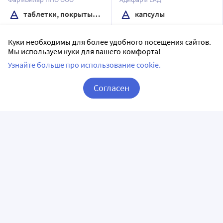
таблетки, покрытые оболочкой
капсулы
20 шт в уп.
40 шт в уп.
Куки необходимы для более удобного посещения сайтов.
Доставим в аптеку
завтра
Доставим в аптеку
завтра
Мы используем куки для вашего комфорта!
В наличии
В наличии
Узнайте больше про использование cookie.
5
3
Цена:
289.47
Цена:
849.48
Согласен
275
824
₽
₽
Корзина
Вход / Регистрация
Купить
Купить
Валосомнин 40 шт.
Персен 20 шт. таблетки,