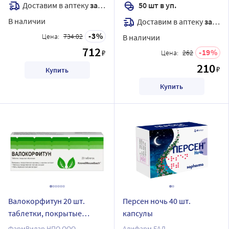
Доставим в аптеку
завтра
50 шт в уп.
В наличии
Доставим в аптеку
завтра
3
Цена:
734.02
В наличии
712
19
₽
Цена:
262
210
₽
Купить
Купить
Валокорфитун 20 шт.
Персен ночь 40 шт.
таблетки, покрытые
капсулы
оболочкой
ФармВилар НПО ООО
Адифарм ЕАД