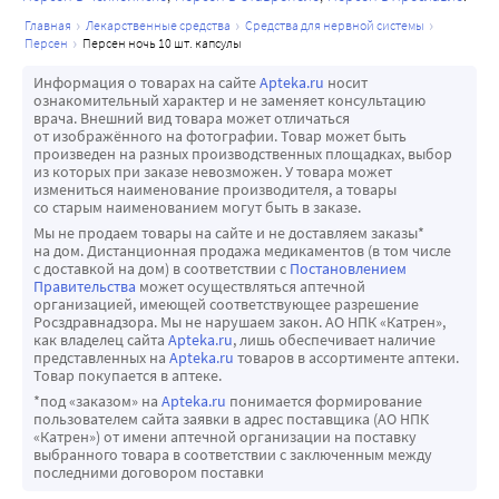
главная
лекарственные средства
средства для нервной системы
персен
персен ночь 10 шт. капсулы
Информация о товарах на сайте
Apteka.ru
носит
ознакомительный характер и не заменяет консультацию
врача. Внешний вид товара может отличаться
от изображённого на фотографии. Товар может быть
произведен на разных производственных площадках, выбор
из которых при заказе невозможен. У товара может
измениться наименование производителя, а товары
со старым наименованием могут быть в заказе.
Мы не продаем товары на сайте и не доставляем заказы*
на дом. Дистанционная продажа медикаментов (в том числе
с доставкой на дом) в соответствии с
Постановлением
Правительства
может осуществляться аптечной
организацией, имеющей соответствующее разрешение
Росздравнадзора. Мы не нарушаем закон. АО НПК «Катрен»,
как владелец сайта
Apteka.ru
, лишь обеспечивает наличие
представленных на
Apteka.ru
товаров в ассортименте аптеки.
Товар покупается в аптеке.
*под «заказом» на
Apteka.ru
понимается формирование
пользователем сайта заявки в адрес поставщика (АО НПК
«Катрен») от имени аптечной организации на поставку
выбранного товара в соответствии с заключенным между
последними договором поставки