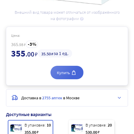
Внешний вид товара может отличаться от изображённого
на фотографии
Цена:
3
365
.98
₽
355
.00
за 1 ед.
₽
35
.50
₽
Купить
Доставка в
2755 аптек
в Москве
Доступные варианты
В упаковке:
10
В упаковке:
20
355
.00
₽
530
.00
₽