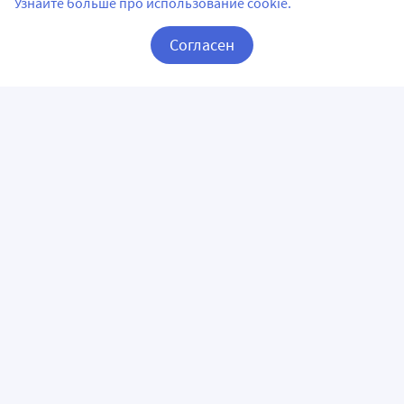
Узнайте больше про использование cookie.
Согласен
Корзина
Вход / Регистрация
ПРИЛОЖЕНИЯ
СЛЕДИТЕ ЗА НАМИ
ГОРЯЧАЯ ЛИНИЯ
О КОМПАНИИ