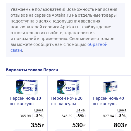
Уважаемые пользователи! Возможность написания
отзывов на сервисе Apteka.ru на отдельные товары
недоступна в целях недопущения введения
пользователей сервиса Apteka.ru в заблуждение
относительно их свойств, характеристик
и показаний к применению. Свое мнение о товаре
вы можете сообщить нам с помощью
обратной
связи
.
Варианты товара Персен
Персен ночь 10
Персен ночь 20
Персен ночь 40
шт. капсулы
шт. капсулы
шт. капсулы
Цена:
Цена:
Цена:
3
3
3
365.98
546.39
827.84
355
530
803
₽
₽
₽