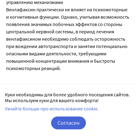
управлению механизмами
Венлафаксин практически не влияет на психомоторные
и когнитивные функции. Однако, учитывая возможность
появления значимых побочных эффектов со стороны
центральной нервной системы, в период лечения
венлафаксином необходимо соблюдать осторожность
при вождении автотранспорта и занятии потенциально
опасными видами деятельности, требующими
повышенной концентрации внимания и быстроты
психомоторных реакций.
Лекарственное взаимодействие
Куки необходимы для более удобного посещения сайтов.
Одновременное применение ингибиторов МАО и
Мы используем куки для вашего комфорта!
венлафаксина противопоказано. Прием венлафаксина
Узнайте больше про использование cookie.
можно начинать не ранее, чем через 14 дней после
окончания терапии ингибиторами МАО. Если
Согласен
применялся обратимый ингибитор МАО (моклобемид),
Корзина
Вход / Регистрация
этот интервал может быть короче (24 ч). Терапию