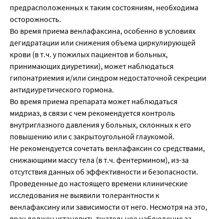
предрасположенных к таким состояниям, необходима
осторожность.
Во время приема венлафаксина, особенно в условиях
дегидратации или снижения объема циркулирующей
крови (в т.ч. у пожилых пациентов и больных,
принимающих диуретики), может наблюдаться
гипонатриемия и/или синдром недостаточной секреции
антидиуретического гормона.
Во время приема препарата может наблюдаться
мидриаз, в связи с чем рекомендуется контроль
внутриглазного давления у больных, склонных к его
повышению или с закрытоугольной глаукомой.
Не рекомендуется сочетать венлафаксин со средствами,
снижающими массу тела (в т.ч. фентермином), из-за
отсутствия данных об эффективности и безопасности.
Проведенные до настоящего времени клинические
исследования не выявили толерантности к
венлафаксину или зависимости от него. Несмотря на это,
врач должен установить тщательное наблюдение за