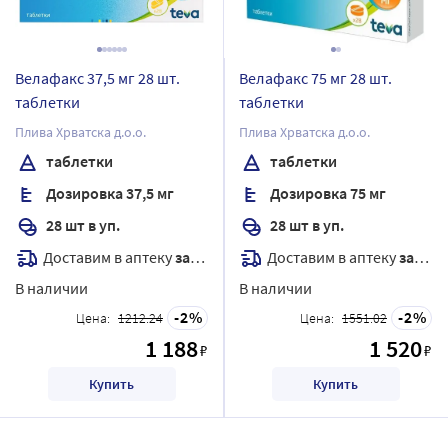
Велафакс 37,5 мг 28 шт.
Велафакс 75 мг 28 шт.
таблетки
таблетки
Плива Хрватска д.о.о.
Плива Хрватска д.о.о.
таблетки
таблетки
Дозировка 37,5 мг
Дозировка 75 мг
28 шт в уп.
28 шт в уп.
Доставим в аптеку
завтра
Доставим в аптеку
завтра
В наличии
В наличии
2
2
Цена:
1212.24
Цена:
1551.02
1 188
1 520
₽
₽
Купить
Купить