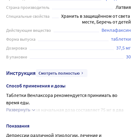
Латвия
Страна производитель
Хранить в защищённом от света 
Специальные свойства
месте, Беречь от детей
Венлафаксин
Действующее вещество
таблетки
Форма выпуска
37,5 мг
Дозировка
30
В упаковке
Инструкция
Смотреть полностью
Способ применения и дозы
Таблетки Венлаксора рекомендуется принимать во 
время еды.
Развернуть
Рекомендуемая начальная доза составляет 75 мг в два 
приема (по 37,5 мг) ежедневно. Если после нескольких 
недель лечения не наблюдается значительного 
Показания
улучшения, суточную дозу можно повысить до 150 мг (2 х 
Депрессии различной этиологии, лечение и 