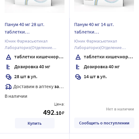
Панум 40 мг 28 шт.
Панум 40 мг 14 шт.
таблетки
таблетки
кишечнорастворимые ,
кишечнорастворимые ,
Юник Фармасьютикал
Юник Фармасьютикал
покрытые пленочной
покрытые пленочной
Лабораториз(Отделение
Лабораториз(Отделение
оболочкой
оболочкой
фирмы Дж.Б.Кемикалс энд
фирмы Дж.Б.Кемикалс энд
таблетки кишечнорастворимые , покрытые пленочной оболочкой
таблетки кишечнорастворимые , покрытые пленочной оболочкой
Фармасьютикалс Лтд)
Фармасьютикалс Лтд)
Дозировка 40 мг
Дозировка 40 мг
28 шт в уп.
14 шт в уп.
Доставим в аптеку
завтра
В наличии
Цена:
Нет в наличии
492
.10
₽
Сообщить о поступлении
Купить