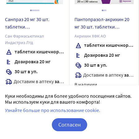
Санпраз 20 мг 30 шт.
Пантопразол-акрихин 20
таблетки
мг 30 шт. таблетки
кишечнорастворимые ,
кишечнорастворимые ,
Сан Фармасьютикал
Акрихин ХФК АО
покрытые пленочной
покрытые пленочной
Индастриз Лтд
таблетки кишечнорастворимые , покрытые пленочной оболочкой
оболочкой
оболочкой
таблетки кишечнорастворимые , покрытые пленочной оболочкой
Дозировка 20 мг
Дозировка 20 мг
30 шт в уп.
30 шт в уп.
Доставим в аптеку
завтра
Доставим в аптеку
завтра
В наличии
В наличии
18
Цена:
375
Куки необходимы для более удобного посещения сайтов.
2
Цена:
394.39
307
Мы используем куки для вашего комфорта!
.50
₽
386
.50
Узнайте больше про использование cookie.
₽
Купить
Купить
Согласен
Корзина
Вход / Регистрация