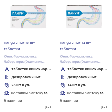
Панум 20 мг 28 шт.
Панум 20 мг 14 шт.
таблетки
таблетки
кишечнорастворимые ,
кишечнорастворимые ,
Юник Фармасьютикал
Юник Фармасьютикал
покрытые пленочной
покрытые пленочной
Лабораториз(Отделение
Лабораториз(Отделение
оболочкой
оболочкой
фирмы Дж.Б.Кемикалс энд
фирмы Дж.Б.Кемикалс энд
таблетки кишечнорастворимые , покрытые пленочной оболочкой
таблетки кишечнорастворимые , покрытые пленочной оболочкой
Фармасьютикалс Лтд)
Фармасьютикалс Лтд)
Дозировка 20 мг
Дозировка 20 мг
28 шт в уп.
14 шт в уп.
Доставим в аптеку
завтра
Доставим в аптеку
завтра
В наличии
В наличии
Цена:
Цена: