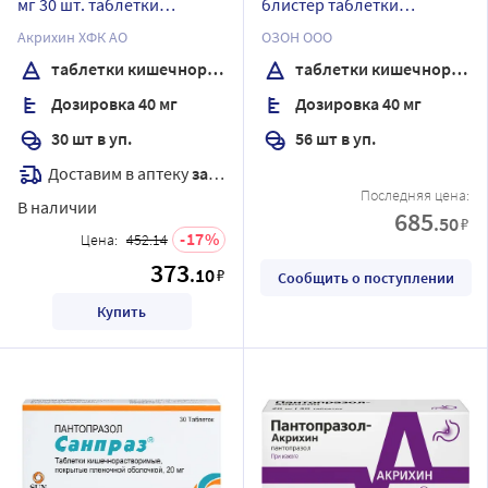
мг 30 шт. таблетки
блистер таблетки
кишечнорастворимые ,
кишечнорастворимые,
Акрихин ХФК АО
ОЗОН ООО
покрытые пленочной
покрытые оболочкой
таблетки кишечнорастворимые , покрытые пленочной оболочкой
таблетки кишечнорастворимые, покрытые Оболочкой
оболочкой
Дозировка 40 мг
Дозировка 40 мг
30 шт в уп.
56 шт в уп.
Доставим в аптеку
завтра
Последняя цена:
В наличии
685
.50
₽
17
Цена:
452.14
373
.10
₽
Сообщить о поступлении
Купить