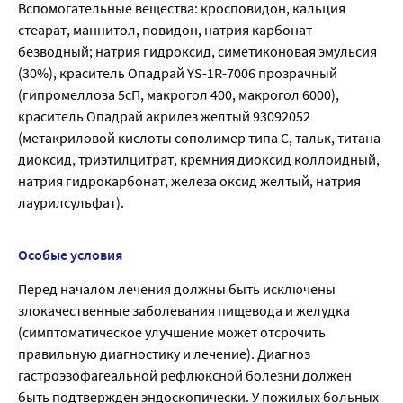
Вспомогательные вещества: кросповидон, кальция
стеарат, маннитол, повидон, натрия карбонат
безводный; натрия гидроксид, симетиконовая эмульсия
(30%), краситель Опадрай YS-1R-7006 прозрачный
(гипромеллоза 5сП, макрогол 400, макрогол 6000),
краситель Опадрай акрилез желтый 93092052
(метакриловой кислоты сополимер типа С, тальк, титана
диоксид, триэтилцитрат, кремния диоксид коллоидный,
натрия гидрокарбонат, железа оксид желтый, натрия
лаурилсульфат).
Особые условия
Перед началом лечения должны быть исключены
злокачественные заболевания пищевода и желудка
(симптоматическое улучшение может отсрочить
правильную диагностику и лечение). Диагноз
гастроэзофагеальной рефлюксной болезни должен
быть подтвержден эндоскопически. У пожилых больных