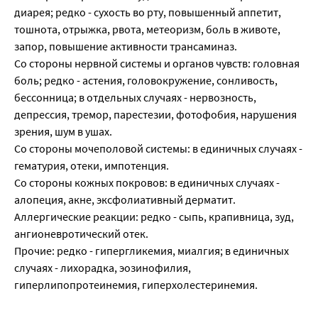
диарея; редко - сухость во рту, повышенный аппетит,
тошнота, отрыжка, рвота, метеоризм, боль в животе,
запор, повышение активности трансаминаз.
Со стороны нервной системы и органов чувств: головная
боль; редко - астения, головокружение, сонливость,
бессонница; в отдельных случаях - нервозность,
депрессия, тремор, парестезии, фотофобия, нарушения
зрения, шум в ушах.
Со стороны мочеполовой системы: в единичных случаях -
гематурия, отеки, импотенция.
Со стороны кожных покровов: в единичных случаях -
алопеция, акне, эксфолиативный дерматит.
Аллергические реакции: редко - сыпь, крапивница, зуд,
ангионевротический отек.
Прочие: редко - гипергликемия, миалгия; в единичных
случаях - лихорадка, эозинофилия,
гиперлипопротеинемия, гиперхолестеринемия.