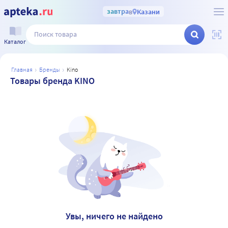
завтра
в
Казани
Каталог
главная
бренды
kino
Товары бренда KINO
Увы, ничего не найдено