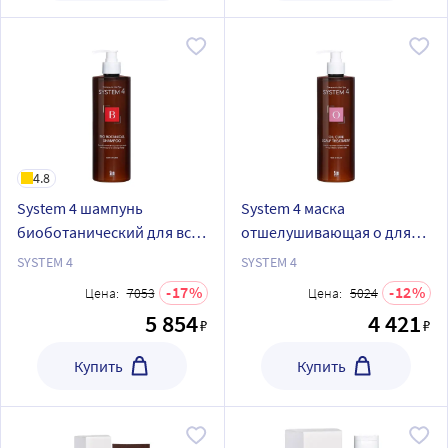
4.8
System 4 шампунь
System 4 маска
биоботанический для всех
отшелушивающая о для
типов волос 500 мл
всех типов волос 500 мл
SYSTEM 4
SYSTEM 4
17
12
Цена:
7053
Цена:
5024
5 854
4 421
₽
₽
Купить
Купить