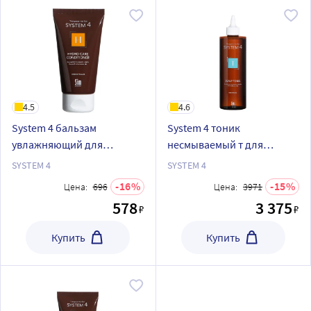
4.5
4.6
System 4 бальзам
System 4 тоник
увлажняющий для
несмываемый т для
окрашенных и сухих типов
нормальной и жирной
SYSTEM 4
SYSTEM 4
волос 75 мл
кожи головы 500 мл
16
15
Цена:
696
Цена:
3971
578
3 375
₽
₽
Купить
Купить