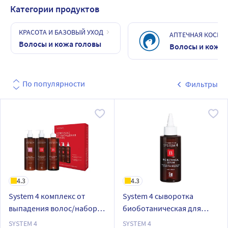
Категории продуктов
КРАСОТА И БАЗОВЫЙ УХОД
АПТЕЧНАЯ КОСМЕ
Волосы и кожа головы
Волосы и кожа 
По популярности
Фильтры
4.3
4.3
System 4 комплекс от
System 4 сыворотка
выпадения волос/набор
биоботаническая для
макси/шампунь 500
кожи головы и всех типов
SYSTEM 4
SYSTEM 4