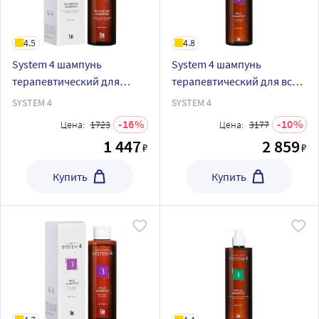
4.5
4.8
System 4 шампунь
System 4 шампунь
терапевтический для
терапевтический для всех
сухой кожи головы сухих и
типов волос для
SYSTEM 4
SYSTEM 4
окрашенных волос 250 мл
ежедневного применения
16
10
Цена:
1723
Цена:
3177
500 мл
1 447
2 859
₽
₽
Купить
Купить