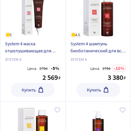
5
4.5
System 4 маска
System 4 шампунь
отшелушивающая для
биоботанический для всех
всех типов волос 150 мл
типов волос 250 мл
SYSTEM 4
SYSTEM 4
5
10
Цена:
2704
Цена:
3756
2 569
3 380
₽
₽
Купить
Купить