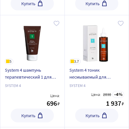
Купить
Купить
5
3.7
System 4 шампунь
System 4 тоник
терапевтический 1 для
несмываемый для
нормальной и жирной
нормальной и жирной
SYSTEM 4
SYSTEM 4
кожи головы Система 4 75
кожи головы 150 мл
4
Цена:
2038
Цена:
мл
696
1 937
₽
₽
Купить
Купить