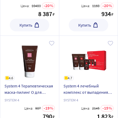
мл+маска 500
волос 50 мл
20
20
Цена:
10483
Цена:
1168
мл+сыворотка 500 мл/
8 387
934
₽
₽
Купить
Купить
4.6
4.7
System 4 Терапевтическая
System 4 лечебный
маска-пилинг O для
комплекс от выпадения
глубокого очищения кожи
волос набор мини Система
SYSTEM 4
SYSTEM 4
головы и нормализации
4 шампунь 75 мл + маска 75
19
15
Цена:
987
Цена:
2145
микрофлоры Система 4 75
мл + сыворотка 50 мл
790
1 823
₽
₽
мл