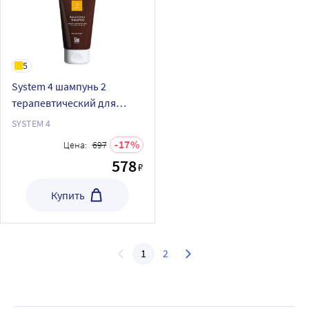
5
System 4 шампунь 2
терапевтический для
сухой кожи головы и
SYSTEM 4
поврежденных волос
17
Цена:
697
Система 4 75 мл
578
₽
Купить
1
2