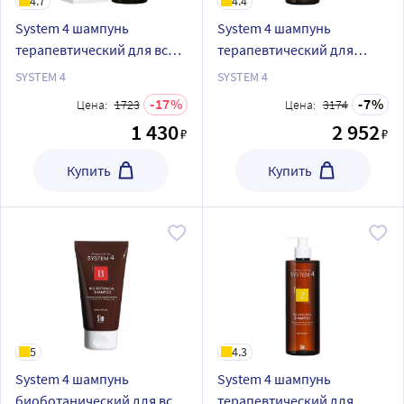
4.7
4.4
System 4 шампунь
System 4 шампунь
терапевтический для всех
терапевтический для
типов волос для
нормальной и жирной
SYSTEM 4
SYSTEM 4
ежедневного применения
кожи головы 500 мл
17
7
Цена:
1723
Цена:
3174
250 мл
1 430
2 952
₽
₽
Купить
Купить
5
4.3
System 4 шампунь
System 4 шампунь
биоботанический для всех
терапевтический для