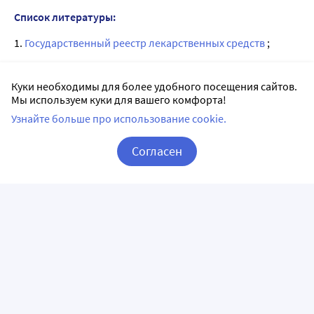
Список литературы:
1.
Государственный реестр лекарственных средств
;
2. Анатомо-терапевтическо-химическая классификация
(ATX);
Куки необходимы для более удобного посещения сайтов.
Мы используем куки для вашего комфорта!
3. Официальная инструкция от производителя.
Узнайте больше про использование cookie.
Согласен
Аналоги Фарматекс в Казани
Корзина
Вход / Регистрация
Лоротрицин-алиум
Доритрицин 10 шт.