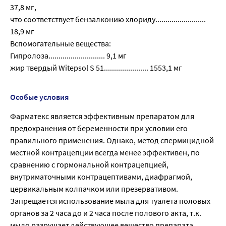
37,8 мг,
что соответствует бензалконию хлориду.........................
18,9 мг
Вспомогательные вещества:
Гипролоза............................ 9,1 мг
жир твердый Witepsol S 51...................... 1553,1 мг
Особые условия
Фарматекс является эффективным препаратом для
предохранения от беременности при условии его
правильного применения. Однако, метод спермицидной
местной контрацепции всегда менее эффективен, по
сравнению с гормональной контрацепцией,
внутриматочными контрацептивами, диафрагмой,
цервикальным колпачком или презервативом.
Запрещается использование мыла для туалета половых
органов за 2 часа до и 2 часа после полового акта, т.к.
мыло разрушает действующее вещество препарата