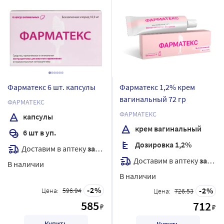
Фарматекс 6 шт. капсулы
Фарматекс 1,2% крем
вагинальный 72 гр
ФАРМАТЕКС
ФАРМАТЕКС
капсулы
крем вагинальный
6 шт в уп.
Дозировка 1,2%
Доставим в аптеку
завтра
Доставим в аптеку
завтра
В наличии
В наличии
2
2
Цена:
596.94
Цена:
726.53
585
712
₽
₽
Купить
Купить