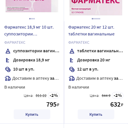
Фарматекс 18,9 мг 10 шт.
Фарматекс 20 мг 12 шт.
суппозитории
таблетки вагинальные
вагинальные
ФАРМАТЕКС
ФАРМАТЕКС
суппозитории вагинальные
таблетки вагинальные
Дозировка 18,9 мг
Дозировка 20 мг
10 шт в уп.
12 шт в уп.
Доставим в аптеку
завтра
Доставим в аптеку
завтра
В наличии
В наличии
2
2
Цена:
811.22
Цена:
644.9
795
632
₽
₽
Купить
Купить