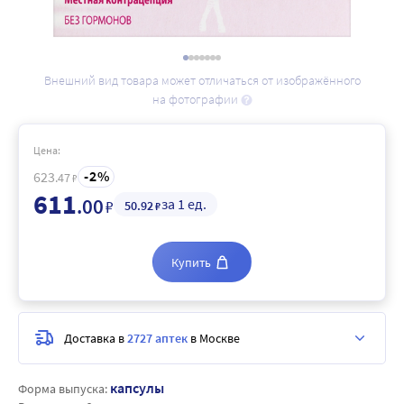
Внешний вид товара может отличаться от изображённого
на фотографии
Цена:
2
623
.47
₽
611
.00
за 1 ед.
₽
50
.92
₽
Купить
Доставка в
2727 аптек
в Москве
капсулы
Форма выпуска: