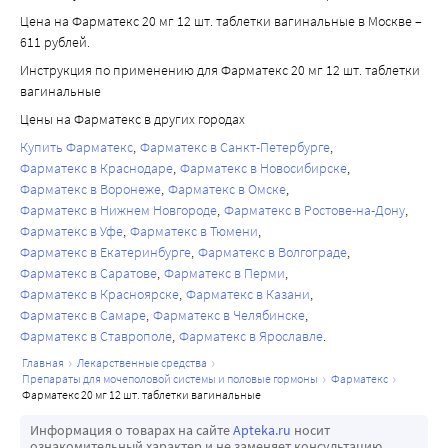
Цена на Фарматекс 20 мг 12 шт. таблетки вагинальные в Москве –
611 рублей.
Инструкция по применению для Фарматекс 20 мг 12 шт. таблетки
вагинальные
Цены на Фарматекс в других городах
Купить Фарматекс
Фарматекс в Санкт-Петербурге
Фарматекс в Краснодаре
Фарматекс в Новосибирске
Фарматекс в Воронеже
Фарматекс в Омске
Фарматекс в Нижнем Новгороде
Фарматекс в Ростове-на-Дону
Фарматекс в Уфе
Фарматекс в Тюмени
Фарматекс в Екатеринбурге
Фарматекс в Волгограде
Фарматекс в Саратове
Фарматекс в Перми
Фарматекс в Красноярске
Фарматекс в Казани
Фарматекс в Самаре
Фарматекс в Челябинске
Фарматекс в Ставрополе
Фарматекс в Ярославле
главная
лекарственные средства
препараты для мочеполовой системы и половые гормоны
фарматекс
фарматекс 20 мг 12 шт. таблетки вагинальные
Информация о товарах на сайте
Apteka.ru
носит
ознакомительный характер и не заменяет консультацию