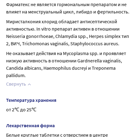
Фарматекс не является гормональным препаратом и не 
влияет на менструальный цикл, либидо и фертильность.
Миристалкония хлорид обладает антисептической 
активностью. In vitro препарат активен в отношении 
Neisseria gonorrhoeae, Chlamydia spp., Herpes simplex тип 
2, ВИЧ, Trichomonas vaginalis, Staphylococcus aureus.
Не оказывает действия на Mycoplasma spp. и проявляет 
низкую активность в отношении Gardnerella vaginalis, 
Candida albicans, Haemophilus ducreyi и Treponema 
pallidum.
Свернуть
Температура хранения
от 2℃ до 25℃
Лекарственная форма
Белые круглые таблетки с отверстием в центре