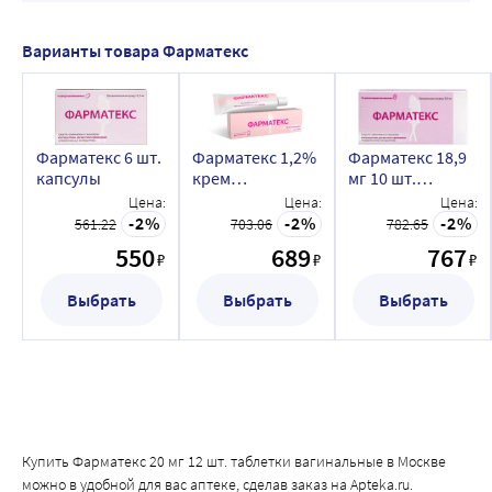
Варианты товара Фарматекс
Фарматекс 6 шт.
Фарматекс 1,2%
Фарматекс 18,9
капсулы
крем
мг 10 шт.
вагинальный 72
суппозитории
Цена:
Цена:
Цена:
гр
вагинальные
2
2
2
561.22
703.06
782.65
550
689
767
₽
₽
₽
Выбрать
Выбрать
Выбрать
Купить Фарматекс 20 мг 12 шт. таблетки вагинальные в Москве
можно в удобной для вас аптеке, сделав заказ на Apteka.ru.