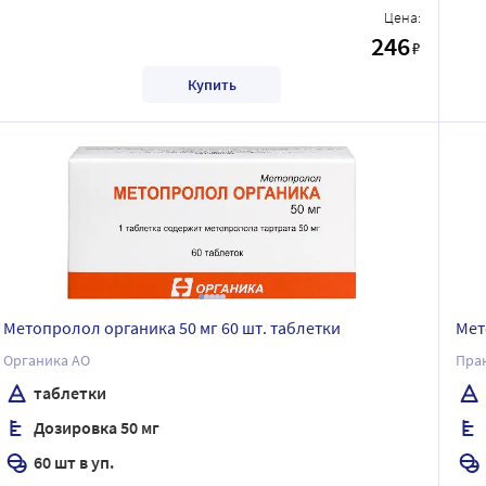
Цена:
246
₽
Купить
Метопролол органика 50 мг 60 шт. таблетки
Мет
Органика АО
Пра
таблетки
Дозировка 50 мг
60 шт в уп.