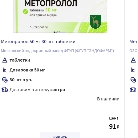
Метопролол 50 мг 30 шт. таблетки
Мет
Московский эндокринный завод ФГУП (ФГУП "ЭНДОФАРМ")
ОЗО
таблетки
Дозировка 50 мг
30 шт в уп.
Доставим в аптеку
завтра
В наличии
Цена:
91
₽
Купить