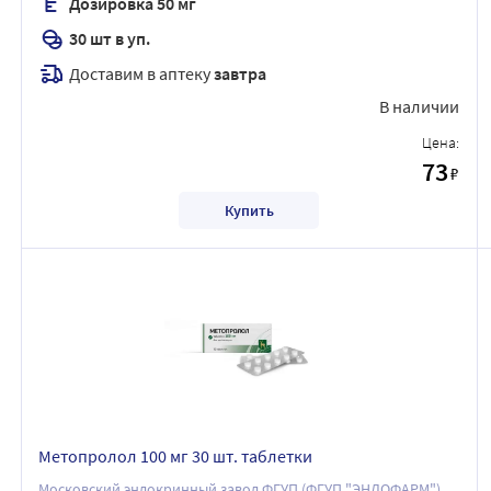
Дозировка 50 мг
30 шт в уп.
Доставим в аптеку
завтра
В наличии
Цена:
73
₽
Купить
Метопролол 100 мг 30 шт. таблетки
Московский эндокринный завод ФГУП (ФГУП "ЭНДОФАРМ")