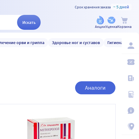
~ 5 дней
Срок хранения заказа
Искать
Акции
Уценка
Корзина
лечение орви и гриппа
Здоровье ног и суставов
Гигиена и уход
Аналоги