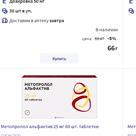
Дозировка 50 мг
30 шт в уп.
Доставим в аптеку
завтра
В наличии
5
Цена:
69.47
66
₽
Купить
Метопролол альфактив 25 мг 60 шт. таблетки
Мет
ОЗОН ООО
REN