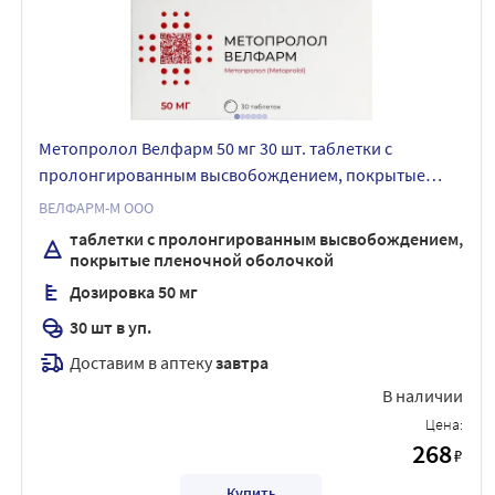
Метопролол Велфарм 50 мг 30 шт. таблетки с
пролонгированным высвобождением, покрытые
пленочной оболочкой
ВЕЛФАРМ-М ООО
таблетки с пролонгированным высвобождением,
покрытые пленочной оболочкой
Дозировка 50 мг
30 шт в уп.
Доставим в аптеку
завтра
В наличии
Цена:
268
₽
Купить