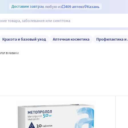
Доставим
завтра
в любую из
409 аптек
в
Казань
Красота и базовый уход
Аптечная косметика
Профилактика и 
олол в казани