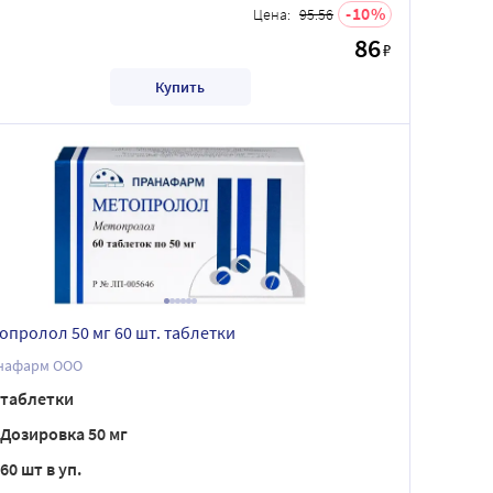
10
Цена:
95.56
86
₽
Купить
опролол 50 мг 60 шт. таблетки
нафарм ООО
таблетки
Дозировка 50 мг
60 шт в уп.