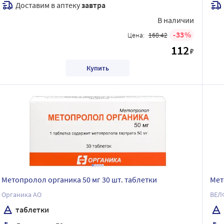
Доставим в аптеку
завтра
В наличии
33
Цена:
168.42
112
₽
Купить
Метопролол органика 50 мг 30 шт. таблетки
Мет
Органика АО
ВЕЛ
таблетки