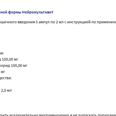
нной формы Нейромультивит
шечного введения 5 ампул по 2 мл с инструкцией по применен
а:
 100,00 мг
орид 100,00 мг
 мг
ества:
2,0 мл
одить исключительно внутримышечно и не допускать попадани