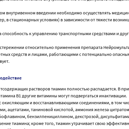
ом внутривенном введении необходимо осуществлять медици
р, в стационарных условиях) в зависимости от тяжести возник
а способность к управлению транспортными средствами и дру
стережении относительно применения препарата Нейромульт
тных средств и лицами, работающими с потенциально опасны
вует.
модействие
итсодержащих растворов тиамин полностью распадается. В при
итамина В1 другие витамины могут подвергаться инактивации.
с окисляющим и восстанавливающими соединениями, в том чис
ми, ацетатами, таниновой кислотой, аммония железа цитратом
бофлавином, бензилпенициллином, декстрозой, дисульфитам
шение тиамина; кроме того, тиамин утрачивает свою эффектив