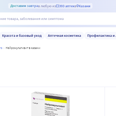
Доставим
завтра
в любую из
393 аптек
в
Казани
Красота и базовый уход
Аптечная косметика
Профилактика и 
тв
нейромультивит в казани