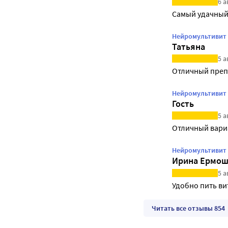
6 а
Самый удачный 
Нейромультивит 2
Татьяна
5 а
Отличный преп
Нейромультивит 
Гость
5 а
Отличный вари
Нейромультивит 2
Ирина Ермош
5 а
Удобно пить ви
Читать все отзывы 854