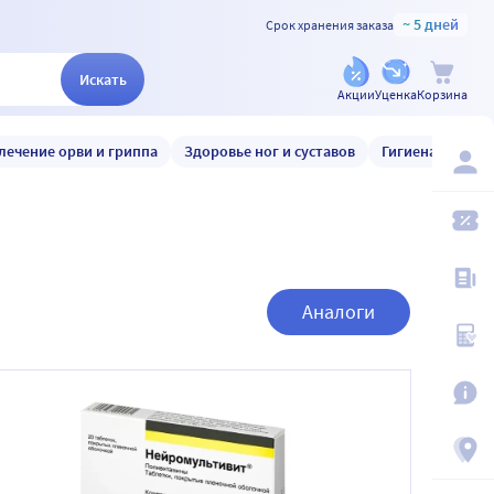
~ 5 дней
Срок хранения заказа
Искать
Акции
Уценка
Корзина
лечение орви и гриппа
Здоровье ног и суставов
Гигиена и уход
Аналоги