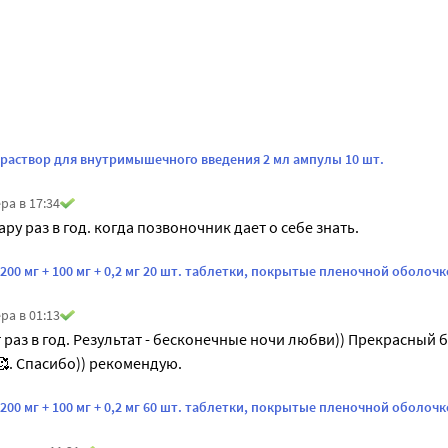
раствор для внутримышечного введения 2 мл ампулы 10 шт.
ра в 17:34
ру раз в год. когда позвоночник дает о себе знать.
00 мг + 100 мг + 0,2 мг 20 шт. таблетки, покрытые пленочной оболоч
ра в 01:13
 раз в год. Результат - бесконечные ночи любви)) Прекрасный б
. Спасибо)) рекомендую.
00 мг + 100 мг + 0,2 мг 60 шт. таблетки, покрытые пленочной оболоч