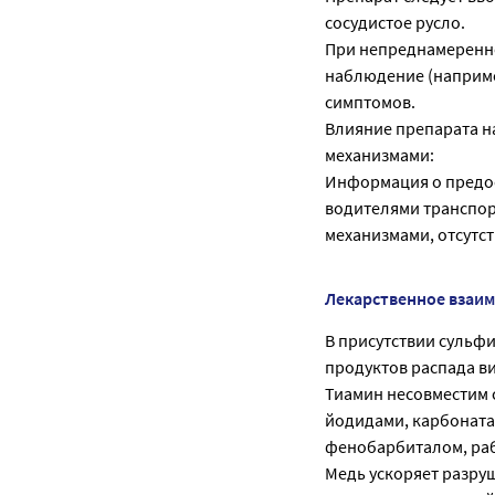
сосудистое русло.
При непреднамеренн
наблюдение (наприме
симптомов.
Влияние препарата н
механизмами:
Информация о предо
водителями транспор
механизмами, отсутст
Лекарственное взаи
В присутствии сульф
продуктов распада в
Тиамин несовместим 
йодидами, карбоната
фенобарбиталом, ра
Медь ускоряет разру