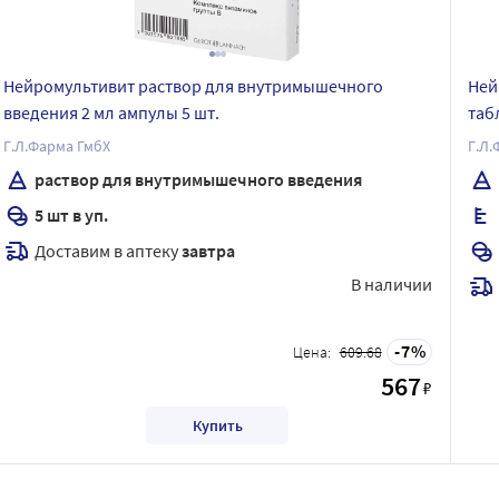
Нейромультивит раствор для внутримышечного
Нейр
введения 2 мл ампулы 5 шт.
таб
Г.Л.Фарма ГмбХ
Г.Л.
раствор для внутримышечного введения
5 шт в уп.
Доставим в аптеку
завтра
В наличии
7
Цена:
609.68
567
₽
Купить