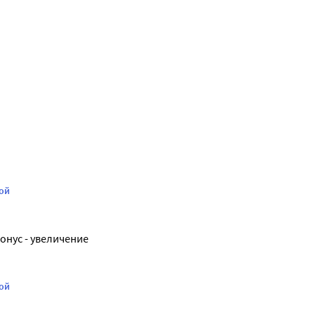
кой
онус - увеличение 
кой