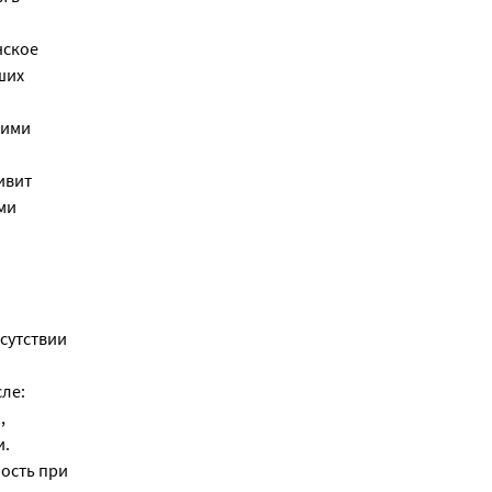
нское
ших
гими
ивит
ми
сутствии
ле:
,
и.
ность при