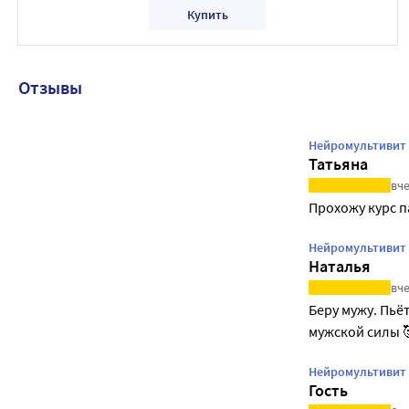
Купить
Отзывы
Нейромультивит 
Татьяна
вче
Прохожу курс па
Нейромультивит 2
Наталья
вче
Беру мужу. Пьёт
мужской силы 
Нейромультивит 2
Гость