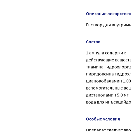
Описание лекарстве
Раствор для внутримы
Состав
1 ампула содержит:
действующие веществ
тиамина гидрохлорид
пиридоксина гидрохл
цианокобаламин 1,00
вспомогательные вещ
диэтаноламин 5,0 мг
вода для инъекцийдо 
Особые условия
Препарат следует вв