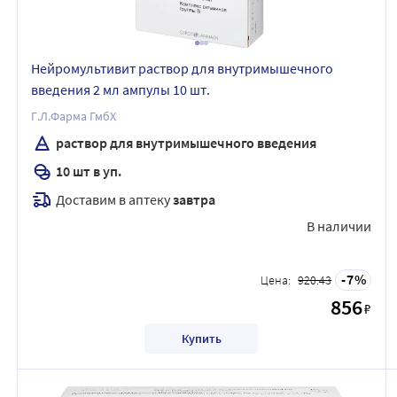
Нейромультивит раствор для внутримышечного
введения 2 мл ампулы 10 шт.
Г.Л.Фарма ГмбХ
раствор для внутримышечного введения
10 шт в уп.
Доставим в аптеку
завтра
В наличии
7
Цена:
920.43
856
₽
Купить