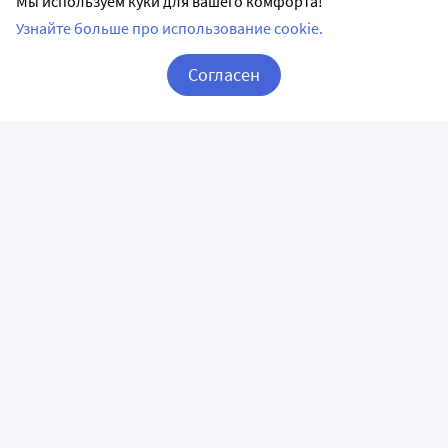
Мы используем куки для вашего комфорта!
пом.1006
Узнайте больше про использование cookie.
ежедневно с 08:00 по 21:00
Способы оплаты:
Согласен
Корзина
Вход / Регистрация
КАЗАНЬ, ООО "РИВЬЕРА+"
5
г. Казань, ул. Гагарина, д.14
ежедневно с 00:00 по 00:00
Способы оплаты:
Будь здоров
5
г. Казань, пр-кт Победы, д.18Б-1Н
ежедневно с 08:00 по 20:00