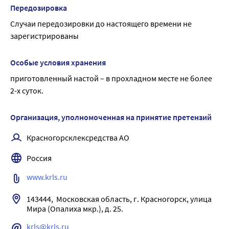
желтый с белыми, желтовато-белыми, желтыми, 
Передозировка
зелеными, зеленовато-коричневыми и коричневыми 
Случаи передозировки до настоящего времени не 
вкраплениями. Запах слабый. Вкус водного извлечения 
зарегистрированы
солоновато-горький.
Особые условия хранения
приготовленный настой – в прохладном месте не более 
2-х суток.
Организация, уполномоченная на принятие претензий
Красногорсклексредства АО
Россия
www.krls.ru
143444,  Московская область, г. Красногорск, улица 
krls@krls.ru