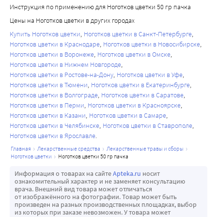
Инструкция по применению для Ноготков цветки 50 гр пачка
Цены на Ноготков цветки в других городах
Купить Ноготков цветки
Ноготков цветки в Санкт-Петербурге
Ноготков цветки в Краснодаре
Ноготков цветки в Новосибирске
Ноготков цветки в Воронеже
Ноготков цветки в Омске
Ноготков цветки в Нижнем Новгороде
Ноготков цветки в Ростове-на-Дону
Ноготков цветки в Уфе
Ноготков цветки в Тюмени
Ноготков цветки в Екатеринбурге
Ноготков цветки в Волгограде
Ноготков цветки в Саратове
Ноготков цветки в Перми
Ноготков цветки в Красноярске
Ноготков цветки в Казани
Ноготков цветки в Самаре
Ноготков цветки в Челябинске
Ноготков цветки в Ставрополе
Ноготков цветки в Ярославле
главная
лекарственные средства
лекарственные травы и сборы
ноготков цветки
ноготков цветки 50 гр пачка
Информация о товарах на сайте
Apteka.ru
носит
ознакомительный характер и не заменяет консультацию
врача. Внешний вид товара может отличаться
от изображённого на фотографии. Товар может быть
произведен на разных производственных площадках, выбор
из которых при заказе невозможен. У товара может