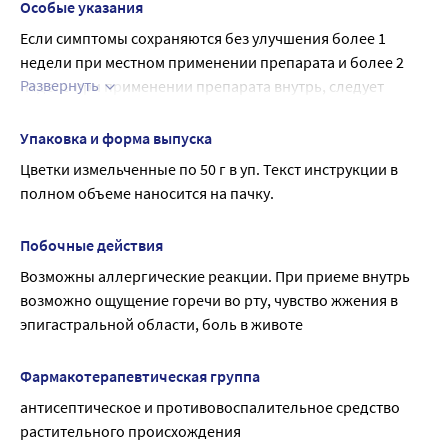
калькулезный холецистит, детский возраст до 18 лет.
Особые указания
Применение при беременности и в период грудного 
Если симптомы сохраняются без улучшения более 1 
вскармливания
недели при местном применении препарата и более 2 
Применение при беременности и в период грудного 
Развернуть
недель при применении препарата внутрь, следует 
вскармливания возможно, если ожидаемая польза для 
обратиться к врачу.
матери превышает потенциальный риск для плода и 
Влияние на способность управлять транспортными 
Упаковка и форма выпуска
ребенка. Необходимо проконсультироваться с врачом.
средствами, механизмами.
Цветки измельченные по 50 г в уп. Текст инструкции в 
Препарат не оказывает влияния на способность к 
полном объеме наносится на пачку.
выполнению потенциально опасных видов 
деятельности, требующих повышенной концентрации 
Побочные действия
внимания и быстроты психомоторных реакций (в том 
Возможны аллергические реакции. При приеме внутрь 
числе управление транспортными средствами, работа с 
возможно ощущение горечи во рту, чувство жжения в 
движущимися механизмами).
эпигастральной области, боль в животе
Фармакотерапевтическая группа
антисептическое и противовоспалительное средство 
растительного происхождения