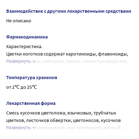
Взаимодействие с другими лекарственными средствами
Не описано
Фармакодинамика
Характеристика.
Цветки ноготков содержат каротиноиды, флавоноиды, 
Развернуть
тритерпеновые сапонины, смолы, слизистые вещества, 
дубильные вещества, эфирное масло, органические 
кислоты, аскорбиновую кислоту и другие биологически 
Температура хранения
активные вещества.
от 2℃ до 25℃
Фармакологическое действие.
Настой цветков ноготков оказывает 
Лекарственная форма
противовоспалительное, антисептическое и 
Смесь кусочков цветоложа, язычковых, трубчатых 
желчегонное действие.
цветков, листочков обвертки, цветоносов, кусочков 
Развернуть
плодов. Цвет коричневато- или зеленовато-желтый, 
красновато-оранжевый, оранжевый, ярко- или бледно-