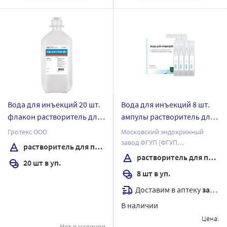
Вода для инъекций 20 шт.
Вода для инъекций 8 шт.
флакон растворитель для
ампулы растворитель для
приготовления
приготовления
Гротекс ООО
Московский эндокринный
лекарственных форм для
лекарственных форм для
завод ФГУП (ФГУП
растворитель для приготовления лекарственных форм для инъекций
инъекций 500 мл
инъекций 2 мл
"ЭНДОФАРМ")
растворитель для приготовления лекарственных форм для инъекций
20 шт в уп.
8 шт в уп.
Доставим в аптеку
завтра
В наличии
Цена:
Нет в наличии