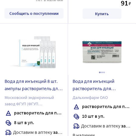
91
₽
Сообщить о поступлении
Купить
Вода для инъекций 8 шт.
Вода для инъекций
ампулы растворитель для
растворитель для
приготовления
приготовления
Московский эндокринный
Дальхимфарм ОАО
лекарственных форм для
лекарственных форм для
завод ФГУП (ФГУП
растворитель для приготовления лекарственных форм для инъекций
инъекций 5 мл
инъекций 2 мл ампулы 10
"ЭНДОФАРМ")
растворитель для приготовления лекарственных форм для инъекций
10 шт в уп.
шт.
8 шт в уп.
Доставим в аптеку
завтра
Доставим в аптеку
завтра
В наличии