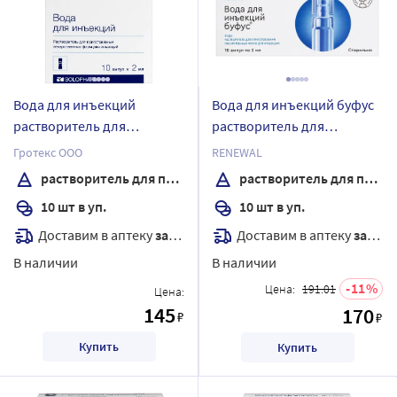
Вода для инъекций
Вода для инъекций буфус
растворитель для
растворитель для
приготовления
приготовления
Гротекс ООО
RENEWAL
лекарственных форм для
лекарственных форм для
растворитель для приготовления лекарственных форм для инъекций
растворитель для приготовления лекарственных форм для инъекций
инъекций 2 мл ампулы 10
инъекций 2 мл ампулы 10
10 шт в уп.
10 шт в уп.
шт.
шт.
Доставим в аптеку
завтра
Доставим в аптеку
завтра
В наличии
В наличии
11
Цена:
191.01
Цена:
145
170
₽
₽
Купить
Купить