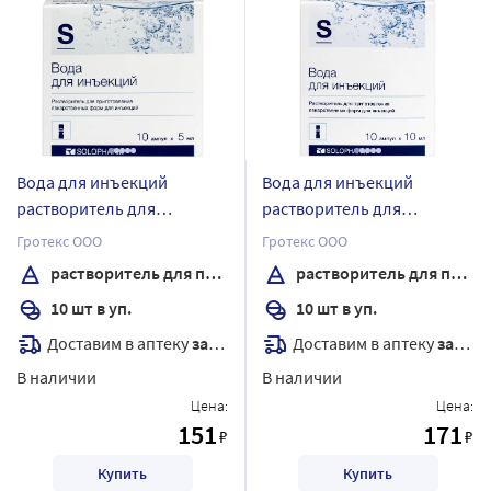
Вода для инъекций
Вода для инъекций
растворитель для
растворитель для
приготовления
приготовления
Гротекс ООО
Гротекс ООО
лекарственных форм для
лекарственных форм для
растворитель для приготовления лекарственных форм для инъекций
растворитель для приготовления лекарственных форм для инъекций
инъекций 5 мл ампулы 10
инъекций 10 мл ампулы 10
10 шт в уп.
10 шт в уп.
шт.
шт.
Доставим в аптеку
завтра
Доставим в аптеку
завтра
В наличии
В наличии
Цена:
Цена:
151
171
₽
₽
Купить
Купить