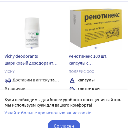
Vichy deodorants
Ренотинекс 100 шт.
шариковый дезодорант
капсулы с
для очень чувствительной
кишечнораствор
VICHY
ПОЛЯРИС ООО
кожи 50 мл
покрытием массой 300 мг
Доставим в аптеку
завтра
капсулы
В наличии
100 шт в уп.
Цена:
Доставим в аптеку
завтра
Куки необходимы для более удобного посещения сайтов.
1 372
₽
Мы используем куки для вашего комфорта!
В наличии
Узнайте больше про использование cookie.
Купить
Цена:
1 292
₽
Согласен