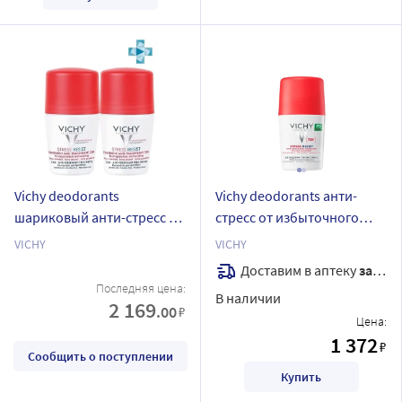
Vichy deodorants
Vichy deodorants анти-
шариковый анти-стресс от
стресс от избыточного
избыточного
потоотделения 50 мл
VICHY
VICHY
потоотделения 50 мл 2 шт.
Доставим в аптеку
завтра
Последняя цена:
В наличии
2 169
.00
₽
Цена:
1 372
₽
Сообщить о поступлении
Купить