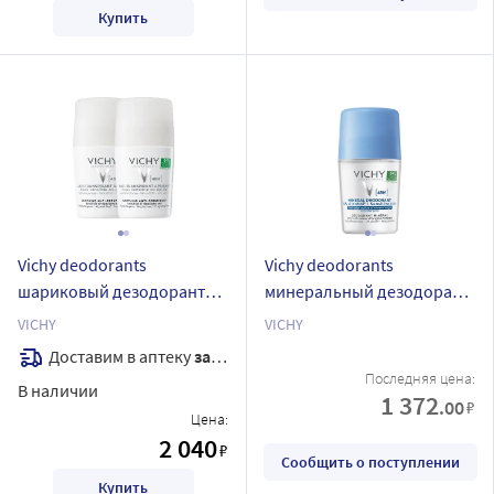
Купить
Vichy deodorants
Vichy deodorants
шариковый дезодорант
минеральный дезодорант
для очень чувствительной
без солей алюминия 50 мл
VICHY
VICHY
кожи 50 мл 2 шт.
Доставим в аптеку
завтра
Последняя цена:
В наличии
1 372
.00
₽
Цена:
2 040
₽
Сообщить о поступлении
Купить