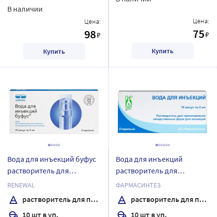
В наличии
Цена:
Цена:
75
98
₽
₽
Купить
Купить
Вода для инъекций буфус
Вода для инъекций
растворитель для
растворитель для
приготовления
приготовления
RENEWAL
ФАРМАСИНТЕЗ
лекарственных форм для
лекарственных форм для
растворитель для приготовления лекарственных форм для инъекций
растворитель для приготовления лекарственных форм для инъекций
инъекций 5 мл ампулы 10
инъекций 2 мл ампулы 10
10 шт в уп.
10 шт в уп.
шт.
шт.