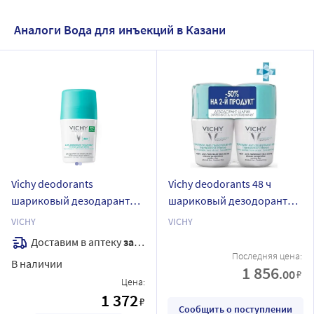
Аналоги Вода для инъекций в Казани
Vichy deodorants
Vichy deodorants 48 ч
шариковый дезодарант
шариковый дезодорант
регулирующий
регулирующий
VICHY
VICHY
избыточное
избыточное
Доставим в аптеку
завтра
потоотделение 50 мл
потоотделение 50 мл 2 шт.
Последняя цена:
В наличии
1 856
.00
₽
Цена:
1 372
₽
Сообщить о поступлении