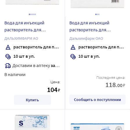
Вода для инъекций
Вода для инъекций
растворитель для
растворитель для
приготовления
приготовления
ДАЛЬХИМФАРМ АО
Дальхимфарм ОАО
лекарственных форм для
лекарственных форм для
растворитель для приготовления лекарственных форм для инъекций
растворитель для приготовления лекарственных форм для инъекций
инъекций 5 мл ампулы 10
инъекций 10 мл ампулы 10
10 шт в уп.
10 шт в уп.
шт.
шт.
Доставим в аптеку
завтра
В наличии
Последняя цена:
Цена:
118
.00
₽
104
₽
Сообщить о поступлении
Купить