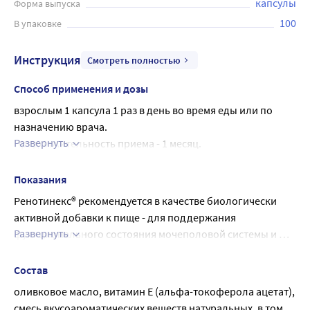
капсулы
Форма выпуска
100
В упаковке
Инструкция
Смотреть полностью
Способ применения и дозы
взрослым 1 капсула 1 раз в день во время еды или по 
назначению врача.
Развернуть
Продолжительность приема - 1 месяц.
При необходимости прием можно повторить 3-4 раза в 
год.
Показания
Ренотинекс® рекомендуется в качестве биологически 
активной добавки к пище - для поддержания 
Развернуть
функционального состояния мочеполовой системы и 
дополнительного источника витамина Е, содержащей 
терпены и эфирные масла
Состав
оливковое масло, витамин Е (альфа-токоферола ацетат), 
смесь вкусоароматических веществ натуральных, в том 