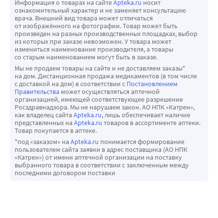
Информация о товарах на сайте
Apteka.ru
носит
ознакомительный характер и не заменяет консультацию
врача. Внешний вид товара может отличаться
от изображённого на фотографии. Товар может быть
произведен на разных производственных площадках, выбор
из которых при заказе невозможен. У товара может
измениться наименование производителя, а товары
со старым наименованием могут быть в заказе.
Мы не продаем товары на сайте и не доставляем заказы*
на дом. Дистанционная продажа медикаментов (в том числе
с доставкой на дом) в соответствии с
Постановлением
Правительства
может осуществляться аптечной
организацией, имеющей соответствующее разрешение
Росздравнадзора. Мы не нарушаем закон. АО НПК «Катрен»,
как владелец сайта
Apteka.ru
, лишь обеспечивает наличие
представленных на
Apteka.ru
товаров в ассортименте аптеки.
Товар покупается в аптеке.
*под «заказом» на
Apteka.ru
понимается формирование
пользователем сайта заявки в адрес поставщика (АО НПК
«Катрен») от имени аптечной организации на поставку
выбранного товара в соответствии с заключенным между
последними договором поставки