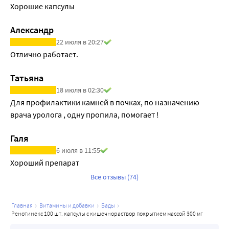
Хорошие капсулы
Александр
22 июля в 20:27
Отлично работает. 
Татьяна
18 июля в 02:30
Для профилактики камней в почках, по назначению 
врача уролога , одну пропила, помогает !
Галя
6 июля в 11:55
Хороший препарат
Все отзывы (74)
главная
витамины и добавки
бады
ренотинекс 100 шт. капсулы с кишечнораствор покрытием массой 300 мг