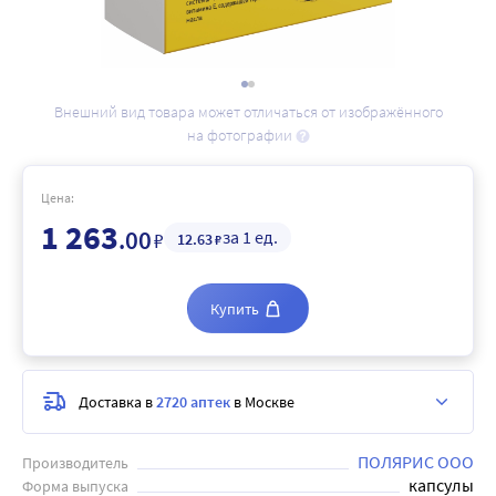
Внешний вид товара может отличаться от изображённого
на фотографии
Цена:
1 263
.00
за 1 ед.
₽
12
.63
₽
Купить
Доставка в
2720 аптек
в Москве
ПОЛЯРИС ООО
Производитель
капсулы
Форма выпуска