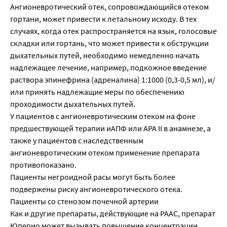
Ангионевротический отек, сопровождающийся отеком
гортани, может привести к летальному исходу. В тех
случаях, когда отек распространяется на язык, голосовые
складки или гортань, что может привести к обструкции
дыхательных путей, необходимо немедленно начать
надлежащее лечение, например, подкожное введение
раствора эпинефрина (адреналина) 1:1000 (0,3-0,5 мл), и/
или принять надлежащие меры по обеспечению
проходимости дыхательных путей.
У пациентов с ангионевротическим отеком на фоне
предшествующей терапии иАПФ или АРА II в анамнезе, а
также у пациентов с наследственным
ангионевротическим отеком применение препарата
противопоказано.
Пациенты негроидной расы могут быть более
подвержены риску ангионевротического отека.
Пациенты со стенозом почечной артерии
Как и другие препараты, действующие на РААС, препарат
Юперио может вызывать повышение концентрации