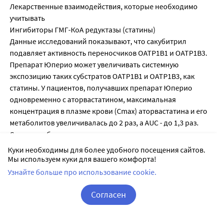
Лекарственные взаимодействия, которые необходимо
учитывать
Ингибиторы ГМГ-КоА редуктазы (статины)
Данные исследований показывают, что сакубитрил
подавляет активность переносчиков OATP1B1 и OATP1B3.
Препарат Юперио может увеличивать системную
экспозицию таких субстратов OATP1B1 и OATP1B3, как
статины. У пациентов, получавших препарат Юперио
одновременно с аторвастатином, максимальная
концентрация в плазме крови (Cmax) аторвастатина и его
метаболитов увеличивалась до 2 раз, а AUC - до 1,3 раз.
Следует соблюдать осторожность при одновременном
применении статинов с препаратом Юперио. Не
Куки необходимы для более удобного посещения сайтов.
отмечено клинически значимого лекарственного
Мы используем куки для вашего комфорта!
взаимодействия при одновременном применении
Узнайте больше про использование cookie.
препарата Юперио с симвастатином.
Силденафил
Согласен
У пациентов с выраженным повышением АД,
Корзина
Вход / Регистрация
получающих препарат Юперио (до достижения