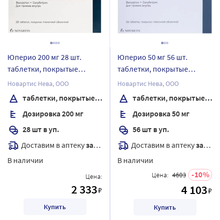
Юперио 200 мг 28 шт.
Юперио 50 мг 56 шт.
таблетки, покрытые
таблетки, покрытые
пленочной оболочкой
пленочной оболочкой
Новартис Нева, ООО
Новартис Нева, ООО
таблетки, покрытые пленочной оболочкой
таблетки, покрытые пленочной оболочкой
Дозировка 200 мг
Дозировка 50 мг
28 шт в уп.
56 шт в уп.
Доставим в аптеку
завтра
Доставим в аптеку
завтра
В наличии
В наличии
10
Цена:
4603
Цена:
2 333
4 103
₽
₽
Купить
Купить