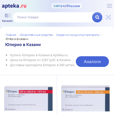
завтра
в
Казани
Каталог
главная
лекарственные средства
сердечно-сосудистые препараты
юперио в казани
Юперио в Казани
Купить Юперио в Казани в Apteka.ru.
Цена на Юперио от 2287 руб. в Казани.
Аналоги
Доставка препарата Юперио в 390 аптек.