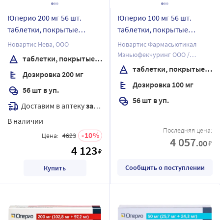
Юперио 200 мг 56 шт.
Юперио 100 мг 56 шт.
таблетки, покрытые
таблетки, покрытые
пленочной оболочкой
пленочной оболочкой
Новартис Нева, ООО
Новартис Фармасьютикал
Мэньюфекчуринг ООО /
таблетки, покрытые пленочной оболочкой
Новартис Нева ООО
таблетки, покрытые пленочной оболочкой
Дозировка 200 мг
Дозировка 100 мг
56 шт в уп.
56 шт в уп.
Доставим в аптеку
завтра
В наличии
Последняя цена:
10
Цена:
4623
4 057
.00
₽
4 123
₽
Сообщить о поступлении
Купить