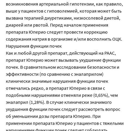
возникновения артериальной гипотензии, как правило,
выше у пациентов с гиповолемией, которая может быть
вызвана терапией диуретиками, низкосолевой диетой,
диареей или рвотой. Перед началом применения
препарата Юперио следует провести коррекцию
содержания натрия в организме и/или восполнить ОЦК.
Нарушения функции почек
Как и любой другой препарат, действующий на РААС,
препарат Юперио может вызывать ухудшение функции
почек. В сравнительном исследовании безопасности и
эффективности (по сравнению с эналаприлом)
клинически значимые нарушения функции почек
отмечались редко, а препарат Юперио в связи с
подобными нарушениями отменяли реже (0,65%), чем
эналаприл (1,28%). В случае клинически значимого
ухудшения функции почек следует рассмотреть вопрос
об уменьшении дозы препарата Юперио. При
применении препарата Юперио у пациентов с тяжелыми
нарушениями функции почек следует соблюдать