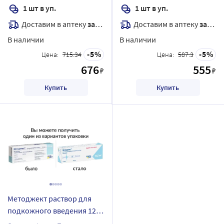
1 шт в уп.
1 шт в уп.
Доставим в аптеку
завтра
Доставим в аптеку
завтра
В наличии
В наличии
5
5
Цена:
715.34
Цена:
587.3
676
555
₽
₽
Купить
Купить
Методжект раствор для
подкожного введения 12,5
мг/0,25 мл раствор для