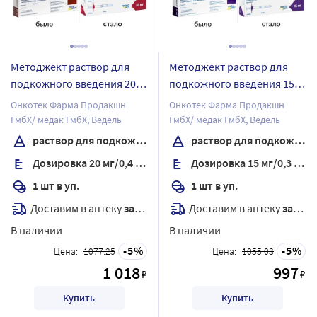
Методжект раствор для
Методжект раствор для
подкожного введения 20
подкожного введения 15
мг/0,4 мл раствор для
мг/0,3 мл раствор для
Онкотек Фарма Продакшн
Онкотек Фарма Продакшн
подкожного введения
подкожного введения
ГмбХ/ медак ГмбХ, Ведель
ГмбХ/ медак ГмбХ, Ведель
шприц 1 шт.
шприц 1 шт.
раствор для подкожного введения
раствор для подкожного введения
Дозировка 20 мг/0,4 мл
Дозировка 15 мг/0,3 мл
1 шт в уп.
1 шт в уп.
Доставим в аптеку
завтра
Доставим в аптеку
завтра
В наличии
В наличии
5
5
Цена:
1077.25
Цена:
1055.03
1 018
997
₽
₽
Купить
Купить