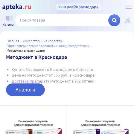
завтра
в
Краснодаре
Каталог
главная
лекарственные средства
противоопухолевые препараты и иммуномодуляторы
методжект в краснодаре
Методжект в Краснодаре
Купить Методжект в Краснодаре в Apteka.ru.
Цена на Методжект от 555 руб. в Краснодаре.
Доставка препарата Методжект в 782 аптеки.
Аналоги