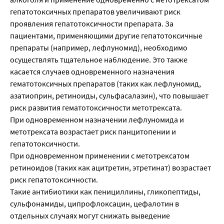
гепатотоксичных препаратов увеличивают риск
проявления гепатотоксичности препарата. За
пациентами, применяющими другие гепатотоксичные
препараты (например, лефлуномид), необходимо
осуществлять тщательное наблюдение. Это также
касается случаев одновременного назначения
гематотоксичных препаратов (таких как лефлуномид,
азатиоприн, ретиноиды, сульфасалазин), что повышает
риск развития гематотоксичности метотрексата.
При одновременном назначении лефлуномида и
метотрексата возрастает риск панцитопении и
гепатотоксичности.
При одновременном применении с метотрексатом
ретиноидов (таких как ацитретин, этретинат) возрастает
риск гепатотоксичности.
Такие антибиотики как пенициллины, гликопептиды,
сульфонамиды, ципрофлоксацин, цефалотин в
отдельных случаях могут снижать выведение