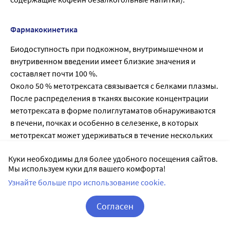
Фармакокинетика
Биодоступность при подкожном, внутримышечном и
внутривенном введении имеет близкие значения и
составляет почти 100 %.
Около 50 % метотрексата связывается с белками плазмы.
После распределения в тканях высокие концентрации
метотрексата в форме полиглутаматов обнаруживаются
в печени, почках и особенно в селезенке, в которых
метотрексат может удерживаться в течение нескольких
недель или даже месяцев.
Куки необходимы для более удобного посещения сайтов.
При применении в малых дозах проникает в
Мы используем куки для вашего комфорта!
спинномозговую жидкость в минимальном количестве.
Узнайте больше про использование cookie.
Период полувыведения составляет в среднем 6-7 ч и
характеризуется высокой вариабельностью (3-17 ч).
Согласен
Время полувыведения у пациентов с дополнительным
объемом распределения (наличие плеврального выпота,
Корзина
Вход / Регистрация