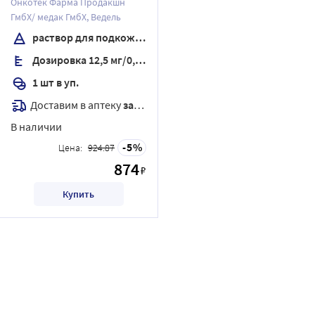
Онкотек Фарма Продакшн
подкожного введения
ГмбХ/ медак ГмбХ, Ведель
шприц 1 шт.
раствор для подкожного введения
Дозировка 12,5 мг/0,25 мл
1 шт в уп.
Доставим в аптеку
завтра
В наличии
5
Цена:
924.87
874
₽
Купить