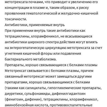
метотрексата почками, что приводит к увеличению его
концентрации в плазме и, таким образом, к риску
проявления гематологической и желудочно-кишечной
токсичности.
Антибиотики, применяемые внутрь
При применении внутрь такие антибиотики как
тетрациклины, хлорамфеникол, не всасывающиеся
антибиотики широкого спектра действия могут влиять
на энтерогепатическую циркуляцию метотрексата за счет
угнетения кишечной флоры или подавления
бактериального метаболизма.
Препараты, хорошо связывающиеся с белками плазмы
Метотрексат связывается с белками плазмы, причем
связанный метотрексат может замещаться другими
препаратами, хорошо связывающимися с белками
(такими как салицилаты, гипогликемические препараты,
диуретики, сульфонамиды, дифенилгидантоин
(фенитоин, дифенин), тетрациклины, хлорамфеникол,
аминобензойная кислота, противовоспалительные