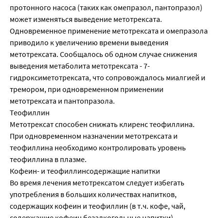
протонного насоса (таких как омепразол, пантопразол)
может изменяться выведение метотрексата.
Одновременное применение метотрексата и омепразола
приводило к увеличению времени выведения
метотрексата. Сообщалось об одном случае снижения
выведения метаболита метотрексата - 7-
гидроксиметотрексата, что сопровождалось миалгией и
тремором, при одновременном применении
метотрексата и пантопразола.
Теофиллин
Метотрексат способен снижать клиренс теофиллина.
При одновременном назначении метотрексата и
теофиллина необходимо контролировать уровень
теофиллина в плазме.
Кофеин- и теофиллинсодержащие напитки
Во время лечения метотрексатом следует избегать
употребления в больших количествах напитков,
содержащих кофеин и теофиллин (в т.ч. кофе, чай,
содержащие кофеин безалкогольные напитки).