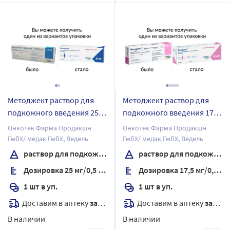
Методжект раствор для
Методжект раствор для
подкожного введения 25
подкожного введения 17,5
мг/0,5 мл раствор для
мг/0,35 мл раствор для
Онкотек Фарма Продакшн
Онкотек Фарма Продакшн
подкожного введения
подкожного введения
ГмбХ/ медак ГмбХ, Ведель
ГмбХ/ медак ГмбХ, Ведель
шприц 1 шт.
шприц 1 шт.
раствор для подкожного введения
раствор для подкожного введения
Дозировка 25 мг/0,5 мл
Дозировка 17,5 мг/0,35 мл
1 шт в уп.
1 шт в уп.
Доставим в аптеку
завтра
Доставим в аптеку
завтра
В наличии
В наличии