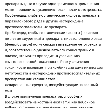
препараты), что в случае одновременного применения
может приводить к усилению токсичности метотрексата.
Пробенецид, слабые органические кислоты, препараты
пиразолонового ряда и другие нестероидные
противовоспалительные препараты
Пробенецид, слабые органические кислоты (такие как
петлевые диуретики) и препараты пиразолонового ряда
(фенилбутазон) могут снижать выведение метотрексата
и, соответственно, увеличивать его концентрацию в
плазме, что может приводить к увеличению
гематологической токсичности. Риск увеличения
токсичности возникает при комбинации даже низких доз
метотрексата и нестероидных противовоспалительных
препаратов или салицилатов.
Лекарственные средства, воздействующие на костный
мозг
В случае применения препаратов, способных
воздействовать на костный мозг (в т.ч. как побочное
действие) (например, сульфонамиды, триметоприм,