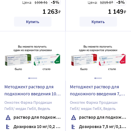
5
5
Цена:
1336.51
Цена:
1215.87
1 263
1 149
₽
₽
Купить
Купить
Методжект раствор для
Методжект раствор для
подкожного введения 10
подкожного введения 7,5
мг/0,2 мл раствор для
мг/0,15 мл раствор для
Онкотек Фарма Продакшн
Онкотек Фарма Продакшн
подкожного введения
подкожного введения
ГмбХ/ медак ГмбХ, Ведель
ГмбХ/ медак ГмбХ, Ведель
шприц 1 шт.
шприц 1 шт.
раствор для подкожного введения
раствор для подкожного введения
Дозировка 10 мг/0,2 мл
Дозировка 7,5 мг/0,15 мл