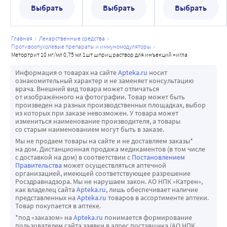
метотрексата.
токсический мегаколон.
путем проведения функциональных тестов и анализа 
Выбрать
Выбрать
Выбрать
Противоревматические препараты
Нарушения со стороны печени и желчевыводящих путей:
мочи.
Как правило, при одновременном применении 
очень часто - изменение результатов функциональных 
Так как метотрексат выводится в основном почками, в 
метотрексата с другими противоревматическими 
главная
лекарственные средства
тестов печени (повышение активности АЛТ, АСТ, 
случае недостаточности функции почек следует ожидать 
противоопухолевые препараты и иммуномодуляторы
препаратами (такими, как препараты золота, 
щелочной фосфатазы, повышение концентрации 
повышения концентрации метотрексата в плазме, что 
метортрит 10 мг/мл 0,75 мл 1шт шприц раствор для инъекций +игла
пеницилламин, гидроксихлорохин, сульфасалазин, 
билирубина);
может привести к проявлению тяжелых нежелательных 
Информация о товарах на сайте
Apteka.ru
носит
азатиоприн, циклоспорин) усиление токсического 
нечасто - цирроз, фиброз и жировое перерождение 
побочных эффектов.
ознакомительный характер и не заменяет консультацию
действия метотрексата не наблюдается.
печени, снижение концентрации сывороточного 
врача. Внешний вид товара может отличаться
В случаях возможного снижения функции почек 
от изображённого на фотографии. Товар может быть
Сульфасалазин
альбумина;
(например, у пожилых пациентов) контрольные 
произведен на разных производственных площадках, выбор
Комбинация метотрексата с сульфасалазином может 
редко - острый гепатит;
из которых при заказе невозможен. У товара может
обследования следует проводить чаще. Также это 
измениться наименование производителя, а товары
повышать эффективность метотрексата и, как результат, 
очень редко - печеночная недостаточность.
относится к случаям одновременного назначения 
со старым наименованием могут быть в заказе.
усиливать побочные эффекты, связанные с подавлением 
Нарушения со стороны кожи и подкожных тканей:
препаратов, влияющих на выведение метотрексата, 
Мы не продаем товары на сайте и не доставляем заказы*
сульфасалазином синтеза фолиевой кислоты. Однако, 
часто - экзантема, эритема, кожный зуд;
на дом. Дистанционная продажа медикаментов (в том числе
препаратов, способных привести к поражению почек (в 
с доставкой на дом) в соответствии с
Постановлением
такие побочные эффекты наблюдались лишь в 
нечасто - герпетиформные высыпания на коже, Herpes 
т.ч. НПВП), или препаратов, способных привести к 
Правительства
может осуществляться аптечной
отдельных редких случаях в ходе нескольких 
zoster, кожные язвы, крапивница, фотосенсибилизация, 
организацией, имеющей соответствующее разрешение
нарушениям гемопоэза.
Росздравнадзора. Мы не нарушаем закон. АО НПК «Катрен»,
исследований.
облысение, увеличение ревматических узлов, васкулит;
Дегидратация также может усиливать токсичность 
как владелец сайта
Apteka.ru
, лишь обеспечивает наличие
Меркаптопурин
редко - повышенная пигментация, акне, петехии, 
представленных на
Apteka.ru
товаров в ассортименте аптеки.
метотрексата.
Товар покупается в аптеке.
Метотрексат повышает концентрацию меркаптопурина в 
экхимоз, аллергический васкулит;
5. Обследование дыхательной системы: особое 
*под «заказом» на
Apteka.ru
понимается формирование
плазме, поэтому при одновременном применении 
очень редко - синдром Стивенса-Джонсона, токсический 
внимание необходимо обращать на симптомы ухудшения 
пользователем сайта заявки в адрес поставщика (АО НПК