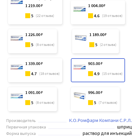
1 219
.00
₽
1 004
.00
₽
5
4.6
(
22
отзыва)
(
19
отзывов)
1 226
.00
₽
1 189
.00
₽
5
5
(
8
отзывов)
(
2
отзыва)
1 339
.00
₽
903
.00
₽
4.7
4.9
(
18
отзывов)
(
15
отзывов)
1 091
.00
₽
996
.00
₽
5
5
(
8
отзывов)
(
7
отзывов)
К.О.Ромфарм Компани С.Р.Л.
Производитель
шприц
Первичная упаковка
раствор для инъекций
Форма выпуска