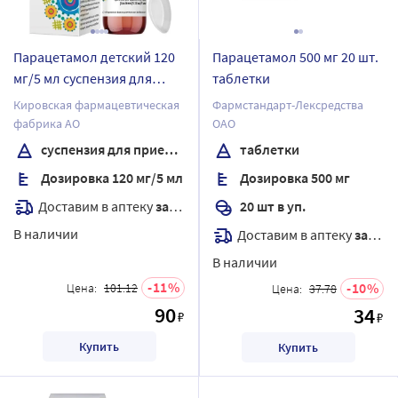
Парацетамол детский 120
Парацетамол 500 мг 20 шт.
мг/5 мл суспензия для
таблетки
приема внутрь для детей
Кировская фармацевтическая
Фармстандарт-Лексредства
100 мл флакон/
фабрика АО
ОАО
клубничный вкус
суспензия для приема внутрь
таблетки
Дозировка 120 мг/5 мл
Дозировка 500 мг
Доставим в аптеку
завтра
20 шт в уп.
В наличии
Доставим в аптеку
завтра
В наличии
11
10
Цена:
101.12
Цена:
37.78
90
34
₽
₽
Купить
Купить