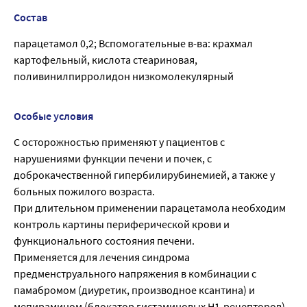
Состав
парацетамол 0,2; Вспомогательные в-ва: крахмал
картофельный, кислота стеариновая,
поливинилпирролидон низкомолекулярный
Особые условия
С осторожностью применяют у пациентов с
нарушениями функции печени и почек, с
доброкачественной гипербилирубинемией, а также у
больных пожилого возраста.
При длительном применении парацетамола необходим
контроль картины периферической крови и
функционального состояния печени.
Применяется для лечения синдрома
предменструального напряжения в комбинации с
памабромом (диуретик, производное ксантина) и
мепирамином (блокатор гистаминовых H1-рецепторов).