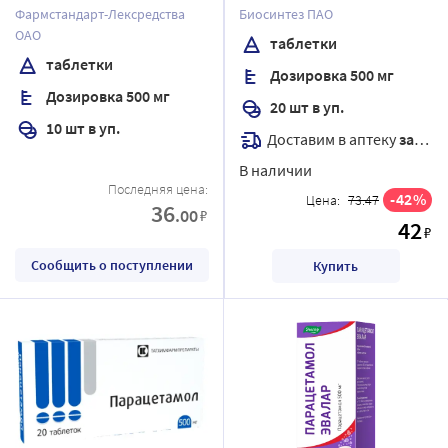
Фармстандарт-Лексредства
Биосинтез ПАО
ОАО
таблетки
таблетки
Дозировка 500 мг
Дозировка 500 мг
20 шт в уп.
10 шт в уп.
Доставим в аптеку
завтра
В наличии
Последняя цена:
42
Цена:
73.47
36
.00
₽
42
₽
Сообщить о поступлении
Купить