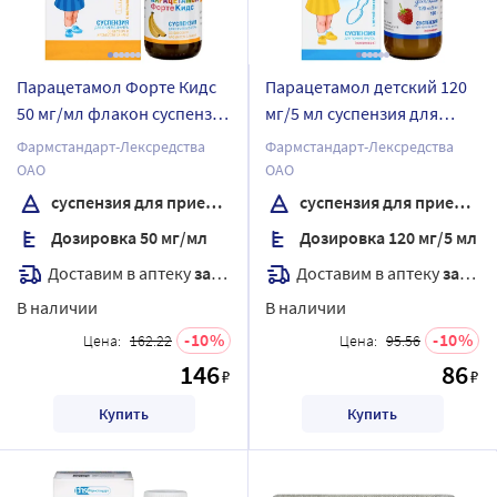
Парацетамол Форте Кидс
Парацетамол детский 120
50 мг/мл флакон суспензия
мг/5 мл суспензия для
для приема внутрь вкус
приема внутрь вкус малина
Фармстандарт-Лексредства
Фармстандарт-Лексредства
банан 100г (80 мл) с
100 гр + мерная ложка
ОАО
ОАО
мерным шприцем
суспензия для приема внутрь
суспензия для приема внутрь
Дозировка 50 мг/мл
Дозировка 120 мг/5 мл
Доставим в аптеку
завтра
Доставим в аптеку
завтра
В наличии
В наличии
10
10
Цена:
162.22
Цена:
95.56
146
86
₽
₽
Купить
Купить