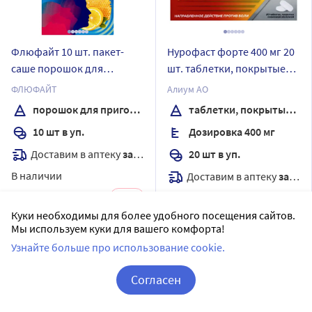
Флюфайт 10 шт. пакет-
Нурофаст форте 400 мг 20
саше порошок для
шт. таблетки, покрытые
приготовления раствора
пленочной оболочкой
ФЛЮФАЙТ
Алиум АО
для приема внутрь аромат
порошок для приготовления раствора
таблетки, покрытые пленочной оболочкой
мед и лимон 5 гр
10 шт в уп.
Дозировка 400 мг
Доставим в аптеку
завтра
20 шт в уп.
В наличии
Доставим в аптеку
завтра
12
Цена:
438.74
В наличии
382
Куки необходимы для более удобного посещения сайтов.
5
₽
Цена:
166
Мы используем куки для вашего комфорта!
157
₽
Купить
Узнайте больше про использование cookie.
Купить
Согласен
Корзина
Вход / Регистрация