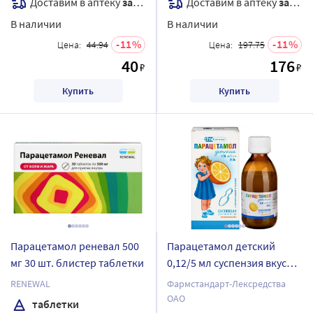
Доставим в аптеку
завтра
Доставим в аптеку
завтра
В наличии
В наличии
11
11
Цена:
44.94
Цена:
197.75
40
176
₽
₽
Купить
Купить
Парацетамол реневал 500
Парацетамол детский
мг 30 шт. блистер таблетки
0,12/5 мл суспензия вкус
апельсин 200 гр
RENEWAL
Фармстандарт-Лексредства
ОАО
таблетки