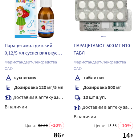
Парацетамол детский
ПАРАЦЕТАМОЛ 500 МГ N10
0,12/5 мл суспензия вкус
ТАБЛ
клубника 100 гр
Фармстандарт-Лексредства
Фармстандарт-Лексредства
ОАО
ОАО
суспензия
таблетки
Дозировка 120 мг/5 мл
Дозировка 500 мг
Доставим в аптеку
завтра
10 шт в уп.
В наличии
Доставим в аптеку
завтра
В наличии
10
10
Цена:
95.56
Цена:
15.56
86
14
₽
₽