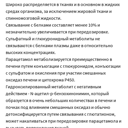
Широко распределяется в тканях и в основном в жидких
средах организма, за исключением жировой ткани и
спинномозговой жидкости.
Связывание с белками составляет менее 10% и
незначительно увеличивается при передозировке.
Сульфатный и глюкуронидный метаболиты не
связываются с белками плазмы даже в относительно
высоких концентрациях.
Парацетамол метаболизируется преимущественно в
печени путем конъюгации с глюкуронидом, конъюгации
с сульфатом и окисления при участии смешанных
оксидаз печени и цитохрома P450.
Гидроксилированный метаболит с негативным
действием - N-ацетил-p-бензохинонимин, который
образуется в очень небольших количествах в печени и
почках под влиянием смешанных оксидаз и обычно
детоксифицируется путем связывания с глютатионом,
может накаливаться при передозировке парацетамола и
вызывать повреждения тканей.