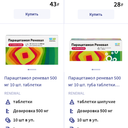
43
28
₽
₽
Купить
Купить
Парацетамол реневал 500
Парацетамол реневал 500
мг 10 шт. таблетки
мг 10 шт. туба таблетки
шипучие
RENEWAL
RENEWAL
таблетки
таблетки шипучие
Дозировка 500 мг
Дозировка 500 мг
10 шт в уп.
10 шт в уп.