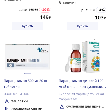
В наличии
10
4
Цена:
165.56
Цена:
108
149
103
₽
₽
Купить
Купить
Парацетамол 500 мг 20 шт.
Парацетамол детский 120
таблетки
мг/5 мл флакон суспензия
для приема внутрь для
ОЗОН ФАРМ ООО
Кировская фармацевтическая
детей 200 мл/клубничный
фабрика АО
таблетки
вкус
суспензия для приема внутрь
Дозировка 500 мг