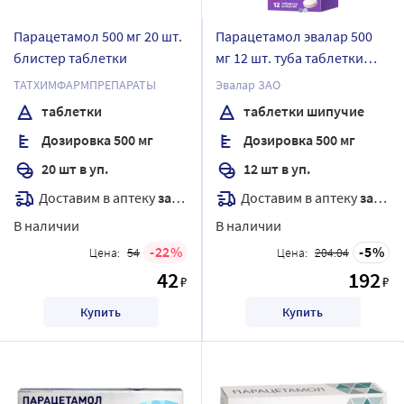
Парацетамол 500 мг 20 шт.
Парацетамол эвалар 500
блистер таблетки
мг 12 шт. туба таблетки
шипучие
ТАТХИМФАРМПРЕПАРАТЫ
Эвалар ЗАО
таблетки
таблетки шипучие
Дозировка 500 мг
Дозировка 500 мг
20 шт в уп.
12 шт в уп.
Доставим в аптеку
завтра
Доставим в аптеку
завтра
В наличии
В наличии
22
5
Цена:
54
Цена:
204.04
42
192
₽
₽
Купить
Купить