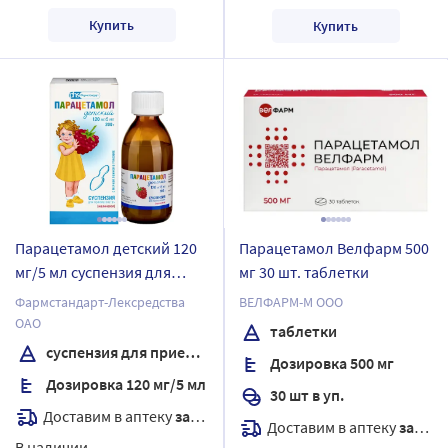
Купить
Купить
Парацетамол детский 120
Парацетамол Велфарм 500
мг/5 мл суспензия для
мг 30 шт. таблетки
приема внутрь вкус малина
Фармстандарт-Лексредства
ВЕЛФАРМ-М ООО
200 гр + мерная ложка
ОАО
таблетки
суспензия для приема внутрь
Дозировка 500 мг
Дозировка 120 мг/5 мл
30 шт в уп.
Доставим в аптеку
завтра
Доставим в аптеку
завтра
В наличии