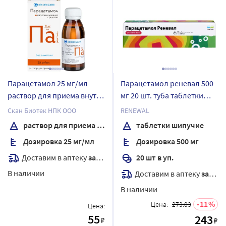
Парацетамол 25 мг/мл
Парацетамол реневал 500
раствор для приема внутрь
мг 20 шт. туба таблетки
100 мл флакон
шипучие
Скан Биотек НПК ООО
RENEWAL
раствор для приема внутрь
таблетки шипучие
Дозировка 25 мг/мл
Дозировка 500 мг
Доставим в аптеку
завтра
20 шт в уп.
В наличии
Доставим в аптеку
завтра
В наличии
11
Цена:
273.03
Цена:
55
243
₽
₽