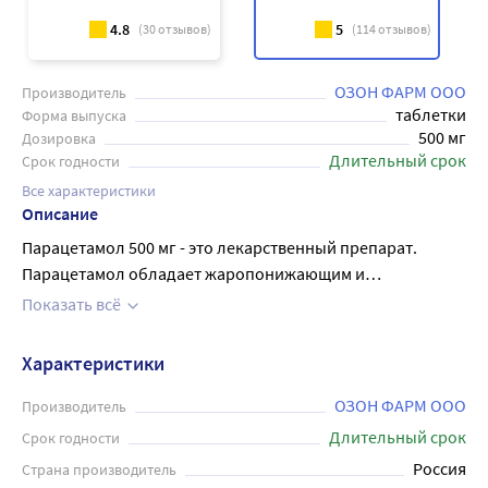
4.8
5
(
30
отзывов)
(
114
отзывов)
ОЗОН ФАРМ ООО
Производитель
таблетки
Форма выпуска
500 мг
Дозировка
Длительный срок
Срок годности
Все характеристики
Описание
Парацетамол 500 мг - это лекарственный препарат.
Парацетамол обладает жаропонижающим и
болеутоляющим действием. Жаропонижающее средство
Показать всё
при острых респираторных заболеваниях и других
инфекционно-воспалительных заболеваниях,
Характеристики
сопровождающихся повышением температуры тела.
Обезболивающее средство при болевом синдроме
ОЗОН ФАРМ ООО
Производитель
слабой и умеренной выраженности: артралгия, миалгия,
Длительный срок
Срок годности
невралгия, мигрень, зубная и головная боль,
Россия
Страна производитель
альгодисменорея, боль при травмах и ожогах. Внутрь, с