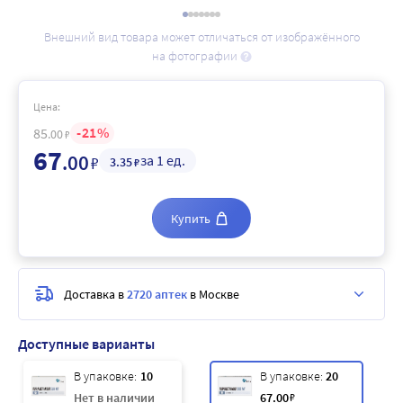
Внешний вид товара может отличаться от изображённого
на фотографии
Цена:
21
85
.00
₽
67
.00
за 1 ед.
₽
3
.35
₽
Купить
Доставка в
2720 аптек
в Москве
Доступные варианты
В упаковке:
10
В упаковке:
20
Нет в наличии
67
.00
₽