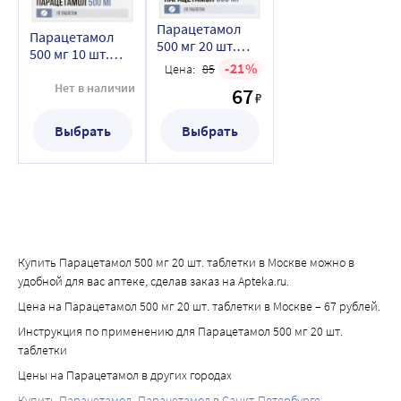
печени следует проводить в начале лечения и затем - 
Парацетамол
каждые 24 ч. В большинстве случаев активность 
Парацетамол
500 мг 20 шт.
500 мг 10 шт.
микросомальных ферментов печени нормализуется в 
таблетки
21
Цена:
85
таблетки
течение 1-2 недель. В очень тяжелых случаях может 
Нет в наличии
67
потребоваться пересадка печени.
₽
Выбрать
Выбрать
Купить Парацетамол 500 мг 20 шт. таблетки в Москве можно в
удобной для вас аптеке, сделав заказ на Apteka.ru.
Цена на Парацетамол 500 мг 20 шт. таблетки в Москве – 67 рублей.
Инструкция по применению для Парацетамол 500 мг 20 шт.
таблетки
Цены на Парацетамол в других городах
Купить Парацетамол
Парацетамол в Санкт-Петербурге