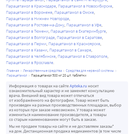
Парацетамол в Краснодаре
Парацетамол в Новосибирске
Парацетамол в Воронеже
Парацетамол в Омске
Парацетамол в Нижнем Новгороде
Парацетамол в Ростове-на-Дону
Парацетамол в Уфе
Парацетамол в Тюмени
Парацетамол в Екатеринбурге
Парацетамол в Волгограде
Парацетамол в Саратове
Парацетамол в Перми
Парацетамол в Красноярске
Парацетамол в Казани
Парацетамол в Самаре
Парацетамол в Челябинске
Парацетамол в Ставрополе
Парацетамол в Ярославле
главная
лекарственные средства
средства для нервной системы
парацетамол
парацетамол 500 мг 20 шт. таблетки
Информация о товарах на сайте
Apteka.ru
носит
ознакомительный характер и не заменяет консультацию
врача. Внешний вид товара может отличаться
от изображённого на фотографии. Товар может быть
произведен на разных производственных площадках, выбор
из которых при заказе невозможен. У товара может
измениться наименование производителя, а товары
со старым наименованием могут быть в заказе.
Мы не продаем товары на сайте и не доставляем заказы*
на дом. Дистанционная продажа медикаментов (в том числе