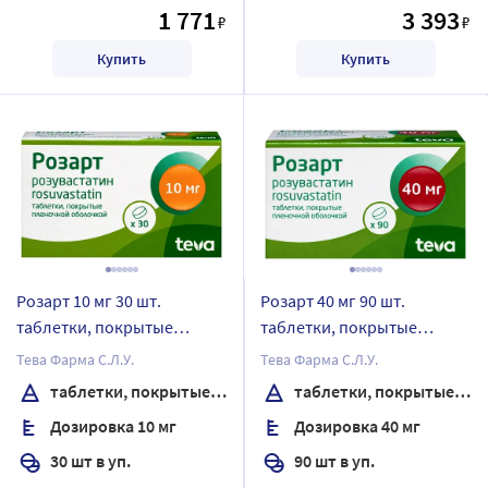
1 771
3 393
₽
₽
Купить
Купить
Розарт 10 мг 30 шт.
Розарт 40 мг 90 шт.
таблетки, покрытые
таблетки, покрытые
пленочной оболочкой
пленочной оболочкой
Тева Фарма С.Л.У.
Тева Фарма С.Л.У.
таблетки, покрытые пленочной оболочкой
таблетки, покрытые пленочной оболочкой
Дозировка 10 мг
Дозировка 40 мг
30 шт в уп.
90 шт в уп.