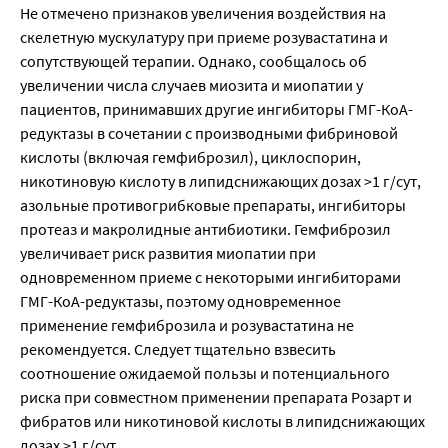
Не отмечено признаков увеличения воздействия на
скелетную мускулатуру при приеме розувастатина и
сопутствующей терапии. Однако, сообщалось об
увеличении числа случаев миозита и миопатии у
пациентов, принимавших другие ингибиторы ГМГ-КоА-
редуктазы в сочетании с производными фибриновой
кислоты (включая гемфиброзил), циклоспорин,
никотиновую кислоту в липидснижающих дозах >1 г/сут,
азольные противогрибковые препараты, ингибиторы
протеаз и макролидные антибиотики. Гемфиброзил
увеличивает риск развития миопатии при
одновременном приеме с некоторыми ингибиторами
ГМГ-КоА-редуктазы, поэтому одновременное
применение гемфиброзила и розувастатина не
рекомендуется. Следует тщательно взвесить
соотношение ожидаемой пользы и потенциального
риска при совместном применении препарата Розарт и
фибратов или никотиновой кислоты в липидснижающих
дозах >1 г/сут.