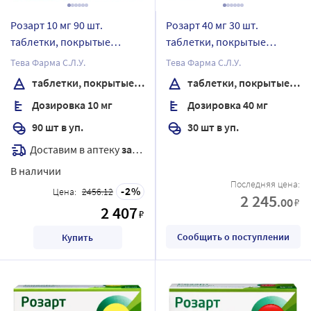
Розарт 10 мг 90 шт.
Розарт 40 мг 30 шт.
таблетки, покрытые
таблетки, покрытые
пленочной оболочкой
пленочной оболочкой
Тева Фарма С.Л.У.
Тева Фарма С.Л.У.
таблетки, покрытые пленочной оболочкой
таблетки, покрытые пленочной оболочкой
Дозировка 10 мг
Дозировка 40 мг
90 шт в уп.
30 шт в уп.
Доставим в аптеку
завтра
В наличии
Последняя цена:
2
Цена:
2456.12
2 245
.00
₽
2 407
₽
Сообщить о поступлении
Купить