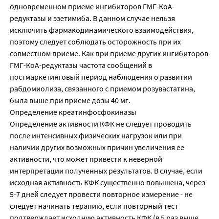
одновременном приеме ингибиторов ГМГ-КоА-
редуктазы и эзетимиба. В данном случае нельзя
исключить фармакодинамического взаимодействия,
поэтому следует соблюдать осторожность при их
совместном приеме. Как при приеме других ингибиторов
ГМГ-КоА-редуктазы частота сообщений в
постмаркетинговый период наблюдения о развитии
рабдомиолиза, связанного с приемом розувастатина,
была выше при приеме дозы 40 мг.
Определение креатинфосфокиназы
Определение активности КФК не следует проводить
после интенсивных физических нагрузок или при
наличии других возможных причин увеличения ее
активности, что может привести к неверной
интерпретации полученных результатов. В случае, если
исходная активность КФК существенно повышена, через
5-7 дней следует провести повторное измерение - не
следует начинать терапию, если повторный тест
подтверждает исходную активность КФК (в 5 раз выше