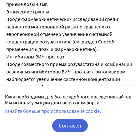
приеме дозы 40 мг.
Этнические группы
В ходе фармакокинетических исследований среди
пациентов монголоидной расы по сравнению с
европеоидной отмечено увеличение системной
концентрации розувастатина (см. раздел Способ
применения и дозы и Фармакокинетика).
Ингибиторы ВИЧ-протеаз
В ходе совместного приема розувастатина и комбинации
различных ингибиторов ВИЧ- протеаз с ритонавиром
наблюдается увеличение системной концентрации
розувастатина. Следует тщательно оценивать снижение
концентрации липидов в крови, а также учитывать
Куки необходимы для более удобного посещения сайтов.
возможное повышение розувастатина в плазме крови в
Мы используем куки для вашего комфорта!
начале лечения и в период повышения дозы препарата
Узнайте больше про использование cookie.
Розарт у пациентов с ВИЧ, принимающих ингибиторы
ВИЧ-протеаз. Одновременный прием ингибиторов ВИЧ-
Согласен
протеаз не рекомендуется без коррекции дозы
Корзина
Вход / Регистрация
розувастатина (см. раздел Способ применения и дозы и