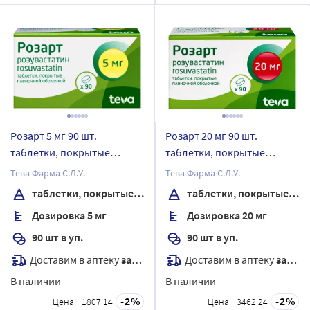
Розарт 5 мг 90 шт.
Розарт 20 мг 90 шт.
таблетки, покрытые
таблетки, покрытые
пленочной оболочкой
пленочной оболочкой
Тева Фарма С.Л.У.
Тева Фарма С.Л.У.
таблетки, покрытые пленочной оболочкой
таблетки, покрытые пленочной оболочкой
Дозировка 5 мг
Дозировка 20 мг
90 шт в уп.
90 шт в уп.
Доставим в аптеку
завтра
Доставим в аптеку
завтра
В наличии
В наличии
2
2
Цена:
1807.14
Цена:
3462.24