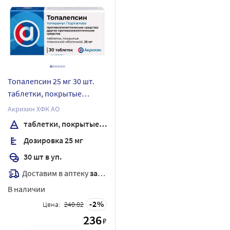
Топалепсин 25 мг 30 шт.
таблетки, покрытые
пленочной оболочкой
Акрихин ХФК АО
таблетки, покрытые пленочной оболочкой
Дозировка 25 мг
30 шт в уп.
Доставим в аптеку
завтра
В наличии
2
Цена:
240.82
236
₽