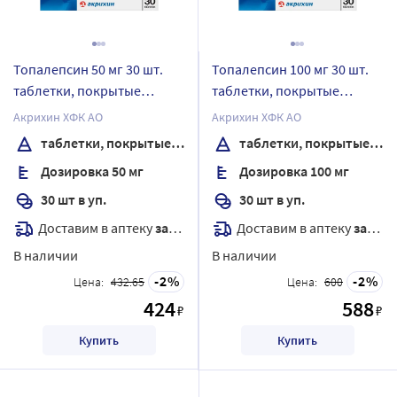
Топалепсин 50 мг 30 шт.
Топалепсин 100 мг 30 шт.
таблетки, покрытые
таблетки, покрытые
пленочной оболочкой
пленочной оболочкой
Акрихин ХФК АО
Акрихин ХФК АО
таблетки, покрытые пленочной оболочкой
таблетки, покрытые пленочной оболочкой
Дозировка 50 мг
Дозировка 100 мг
30 шт в уп.
30 шт в уп.
Доставим в аптеку
завтра
Доставим в аптеку
завтра
В наличии
В наличии
2
2
Цена:
432.65
Цена:
600
424
588
₽
₽
Купить
Купить