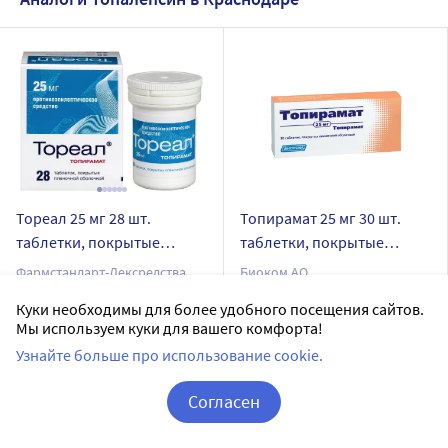
Тореал 25 мг 28 шт.
Топирамат 25 мг 30 шт.
таблетки, покрытые
таблетки, покрытые
пленочной оболочкой
пленочной оболочкой
Фармстандарт-Лексредства
Биоком АО
ОАО
таблетки, покрытые пленочной оболочкой
Куки необходимы для более удобного посещения сайтов.
таблетки, покрытые пленочной оболочкой
Мы используем куки для вашего комфорта!
Дозировка 25 мг
Дозировка 25 мг
Узнайте больше про использование cookie.
30 шт в уп.
28 шт в уп.
Доставим в аптеку
завтра
Согласен
Доставим в аптеку
завтра
В наличии
Корзина
Вход / Регистрация