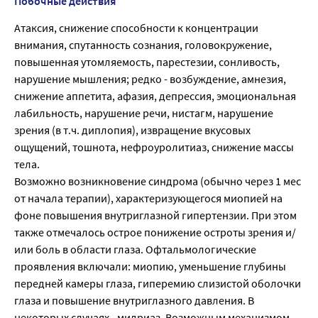
Побочные действия
Атаксия, снижение способности к концентрации
внимания, спутанность сознания, головокружение,
повышенная утомляемость, парестезии, сонливость,
нарушение мышления; редко - возбуждение, амнезия,
снижение аппетита, афазия, депрессия, эмоциональная
лабильность, нарушение речи, нистагм, нарушение
зрения (в т.ч. диплопия), извращение вкусовых
ощущений, тошнота, нефроуролитиаз, снижение массы
тела.
Возможно возникновение синдрома (обычно через 1 мес
от начала терапии), характеризующегося миопией на
фоне повышения внутриглазной гипертензии. При этом
также отмечалось острое понижение остроты зрения и/
или боль в области глаза. Офтальмологические
проявления включали: миопию, уменьшение глубины
передней камеры глаза, гиперемию слизистой оболочки
глаза и повышение внутриглазного давления. В
некоторых случаях - мидриаз. Возможным механизмом