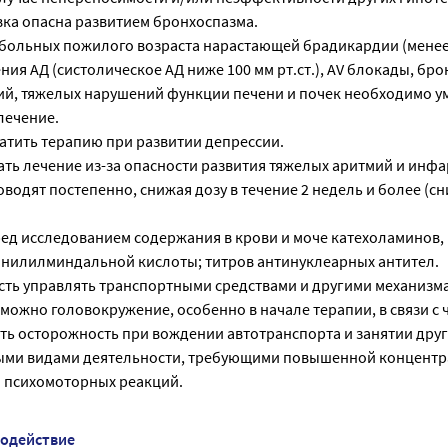
вка опасна развитием бронхоспазма.
 больных пожилого возраста нарастающей брадикардии (менее 5
я АД (систолическое АД ниже 100 мм рт.ст.), AV блокады, бро
й, тяжелых нарушений функции печени и почек необходимо 
лечение.
атить терапию при развитии депрессии.
ать лечение из-за опасности развития тяжелых аритмий и инфа
водят постепенно, снижая дозу в течение 2 недель и более (с
ред исследованием содержания в крови и моче катехоламинов,
нилилминдальной кислоты; титров антинуклеарных антител.
сть управлять транспортными средствами и другими механизм
можно головокружение, особенно в начале терапии, в связи с 
ь осторожность при вождении автотранспорта и занятии дру
ыми видами деятельности, требующими повышенной концент
 психомоторных реакций.
модействие