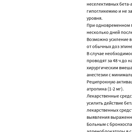
неселективных бета-
гипогликемию и не з
уровня.
При одновременном п
несколько дней посл
Возможно усиление в
от обычных доз эпин
В случае необходимо
проводят за 48 ч до 
хирургическим вмеша
анестезии с минимал
Реципрокную актива
атропина (1-2 мг).
Лекарственные средст
усилить действие бе
лекарственных средс
выявления выраженн
Больным с бронхоспа
адреноблокаторы в с