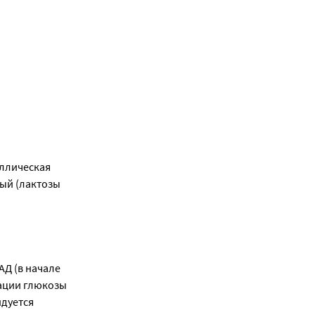
аллическая
вый (лактозы
Д (в начале
рации глюкозы
ндуется