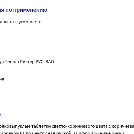
ия по применению
анить в сухом месте
д/Гедеон Рихтер РУС, ЗАО
ия
а
вояковыпуклые таблетки светло-коричневого цвета с коричнев
ировкой В1 по центру над риской и цифрой 10 ниже риски.