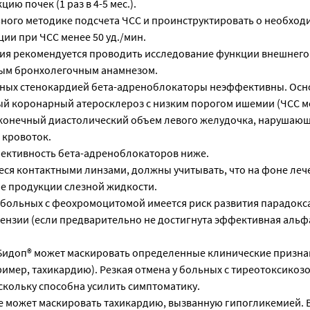
ю почек (1 раз в 4-5 мес.).
ьного методике подсчета ЧСС и проинструктировать о необход
ии при ЧСС менее 50 уд./мин.
ия рекомендуется проводить исследование функции внешнего
ным бронхолегочным анамнезом.
ьных стенокардией бета-адреноблокаторы неэффективны. Ос
й коронарный атеросклероз с низким порогом ишемии (ЧСС ме
конечный диастолический объем левого желудочка, нарушаю
 кровоток.
ективность бета-адреноблокаторов ниже.
ся контактными линзами, должны учитывать, что на фоне леч
е продукции слезной жидкости.
 больных с феохромоцитомой имеется риск развития парадок
ензии (если предварительно не достигнута эффективная альф
Бидоп® может маскировать определенные клинические призна
имер, тахикардию). Резкая отмена у больных с тиреотоксикоз
скольку способна усилить симптоматику.
е может маскировать тахикардию, вызванную гипогликемией. В