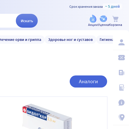
~ 5 дней
Срок хранения заказа
Искать
Акции
Уценка
Корзина
лечение орви и гриппа
Здоровье ног и суставов
Гигиена и уход
Аналоги