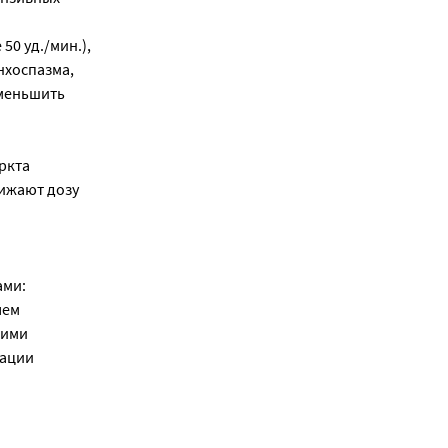
0 уд./мин.),
нхоспазма,
уменьшить
ркта
нижают дозу
ами:
чем
гими
рации