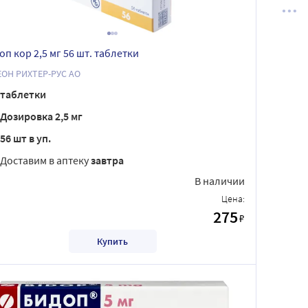
оп кор 2,5 мг 56 шт. таблетки
ЕОН РИХТЕР-РУС АО
таблетки
Дозировка 2,5 мг
56 шт в уп.
Доставим в аптеку
завтра
В наличии
Цена:
275
₽
Купить