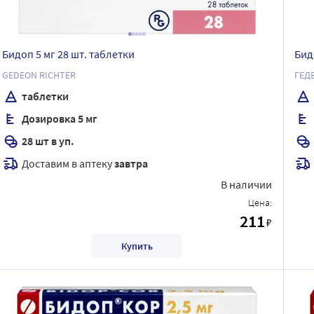
Бидоп 5 мг 28 шт. таблетки
Бид
GEDEON RICHTER
ГЕД
таблетки
Дозировка 5 мг
28 шт в уп.
Доставим в аптеку
завтра
В наличии
Цена:
211
₽
Купить