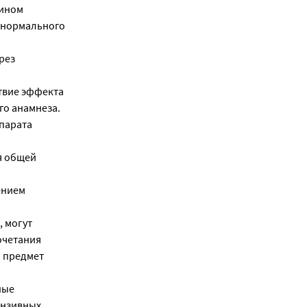
лином
 нормального
рез
твие эффекта
го анамнеза.
епарата
я общей
ением
, могут
очетания
а предмет
ные
ензивных