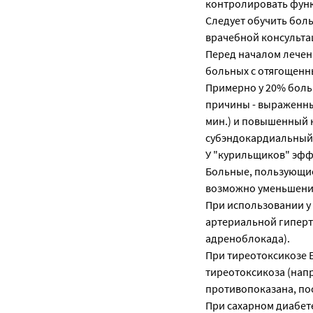
контролировать функци
Следует обучить бол
врачебной консультац
Перед началом лечен
больных с отягощен
Примерно у 20% бол
причины - выраженны
мин.) и повышенный 
субэндокардиальный
У "курильщиков" эфф
Больные, пользующие
возможно уменьшени
При использовании у
артериальной гиперт
адреноблокада).
При тиреотоксикозе 
тиреотоксикоза (напр
противопоказана, по
При сахарном диабет