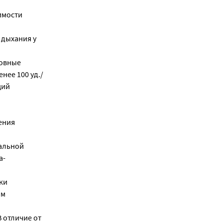
имости
 дыхания у
новные
нее 100 уд./
щий
ения
сальной
а-
ки
ом
 отличие от