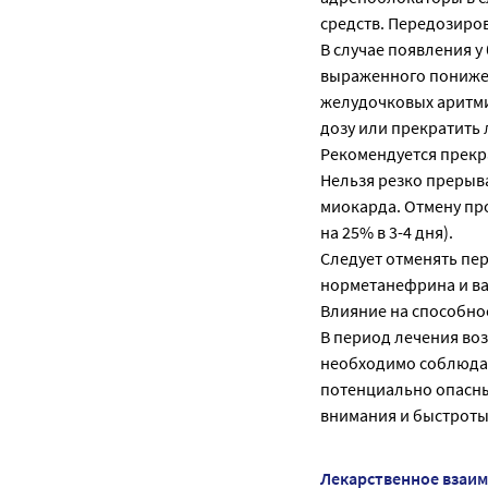
средств. Передозиро
В случае появления у
выраженного понижени
желудочковых аритми
дозу или прекратить 
Рекомендуется прекр
Нельзя резко прерыв
миокарда. Отмену про
на 25% в 3-4 дня).
Следует отменять пе
норметанефрина и ва
Влияние на способно
В период лечения воз
необходимо соблюдат
потенциально опасн
внимания и быстроты
Лекарственное взаи