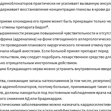
адреноблокаторов практически не усиливает вызванную инсу
адерживает восстановление концентрации глюкозы в крови до
риеме клонидина его прием может быть прекращен только че
е отмены препарата Бидоп®.
ыраженности реакции повышенной чувствительности и отсутс
ефрина (адреналина) на фоне отягощенного аллергологическо
сти проведения планового хирургического лечения отмену пр
начала общей анестезии. Если больной принял препарат перед
тельством, ему следует подобрать лекарственное средство дл
ьно отрицательным инотропным действием.
цию блуждающего нерва можно устранить внутривенным введ
ва, снижающие запасы катехоламинов (в том числе, резерпин)
та-адреноблокаторов, поэтому больные, принимающие такие с
тв, должны находиться под постоянным наблюдением врача н
ого снижения АД или брадикардии.
стическими заболеваниями можно назначать кардиоселектив
лучае непереносимости и/или неэффективности других гипот