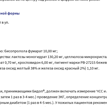
нной формы
 в уп.
о: бисопролола фумарат 10,00 мг;
ества: лактозы моногидрат 130,20 мг, целлюлоза микрокрист
рат 0,70 мг, кросповидон 6,00 мг, пигмент марки РВ-27215 беже
за оксид желтый 38% и железа оксид красный 2%) 1,10 мг.
и, принимающими Бидоп®, должен включать измерение ЧСС и А
 затем 1 раз в 3-4 мес.) проведение ЭКГ, определение концент
рным диабетом (1 раз в 4-5 мес.). У пожилых пациентов рекоме